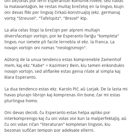
oni bezonas por lerni Esperanton komunik-nivele, sed havas
la malavantaĝon, ke restas multaj breĉetoj en la lingvo, kiujn
oni devas fliki per lingvaj ĉirkaŭ-konstruaĵoj (ekz. germanaj
vortoj "Streusel", "Tafelspitz", "Brezel" ktp.
La alia celas ŝtopi la breĉojn per alpreni multajn
diversfacetajn vortojn, por ke Esperanto fariĝu "kompleta"
lingvo, nur iomete pli facile lernebla ol ekz. la franca. La
novajn vortojn oni nomas "neologismojn".
Aŭtoroj de la unua tendenco estas kompreneble Zamenhof
mem, kaj ekz."Kabe" = Kazimierz Bein, kiu tamen enkondukis
novajn vortojn, sed aliflanke estas genia rilate al simpla kaj
klara Esperanto.
La dua tendenco estas ekz. Karolo Piĉ, aŭ Lorjak. De la lasta mi
havas plurajn librojn kaj komprenas ilin bone, ĉar mi estas
plurlingva homo.
Oni devas decidi, ĉu Esperanto estas helpa apliko por
interkomprenigo kaj ĉu oni volas vivi kun la malperfektaĵoj, aŭ
ĉu oni volas riĉan "literaturan" kompletan lingvon, kiu
bezonas sufiĉan tempon por adekvate ellerni.