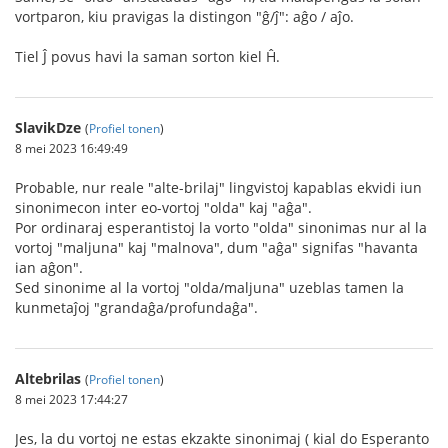
vortparon, kiu pravigas la distingon "ĝ/ĵ": aĝo / aĵo.
Tiel Ĵ povus havi la saman sorton kiel Ĥ.
SlavikDze
(
Profiel tonen
)
8 mei 2023 16:49:49
Probable, nur reale "alte-brilaj" lingvistoj kapablas ekvidi iun
sinonimecon inter eo-vortoj "olda" kaj "aĝa".
Por ordinaraj esperantistoj la vorto "olda" sinonimas nur al la
vortoj "maljuna" kaj "malnova", dum "aĝa" signifas "havanta
ian aĝon".
Sed sinonime al la vortoj "olda/maljuna" uzeblas tamen la
kunmetaĵoj "grandaĝa/profundaĝa".
Altebrilas
(
Profiel tonen
)
8 mei 2023 17:44:27
Jes, la du vortoj ne estas ekzakte sinonimaj ( kial do Esperanto