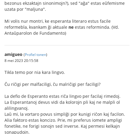
bezonus ekzaktajn sinonimojn?), sed "aĝa" estas eŭfemisme
uzata por "maljuna".
Mi volis nur montri, ke esperanta literaro estus facile
reformebla, kvankam ĝi aktuale
ne
estas reforminda. (Vd.
Antaŭparolon de Fundamento)
amigueo
(
Profiel tonen
)
8 mei 2023 20:15:58
Tikla temo por nia kara lingvo.
Ĉu riĉigi per malfaciligi, ĉu malriĉigi per faciligi?
La defio de Esperanto estas riĉa lingvo per facilaj rimedoj.
La Esperantanoj devus vidi da kolorojn pli kaj ne malpli ol
alilingvanoj.
Laŭ mi, la vortaro povus simpliĝi por kunigi riĉon kaj facilon.
Alia faktoro estas koncizo. Prie, mi preferus iomete ampligi
fonetike, ne forigi sonojn sed inverse. Kaj permesi kelkajn
sonapudojn.