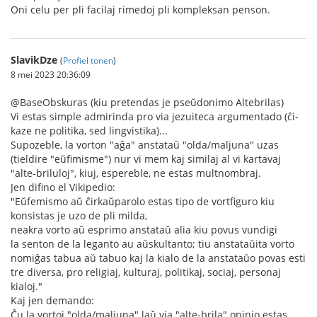
Oni celu per pli facilaj rimedoj pli kompleksan penson.
SlavikDze
(
Profiel tonen
)
8 mei 2023 20:36:09
@BaseObskuras (kiu pretendas je pseŭdonimo Altebrilas)
Vi estas simple admirinda pro via jezuiteca argumentado (ĉi-
kaze ne politika, sed lingvistika)...
Supozeble, la vorton "aĝa" anstataŭ "olda/maljuna" uzas
(tieldire "eŭfimisme") nur vi mem kaj similaj al vi kartavaj
"alte-briluloj", kiuj, espereble, ne estas multnombraj.
Jen difino el Vikipedio:
"Eŭfemismo aŭ ĉirkaŭparolo estas tipo de vortfiguro kiu
konsistas je uzo de pli milda,
neakra vorto aŭ esprimo anstataŭ alia kiu povus vundigi
la senton de la leganto au aŭskultanto; tiu anstataŭita vorto
nomiĝas tabua aŭ tabuo kaj la kialo de la anstataŭo povas esti
tre diversa, pro religiaj, kulturaj, politikaj, sociaj, personaj
kialoj."
Kaj jen demando:
Ĉu la vortoj "olda/maljuna" laŭ via "alte-brila" opinio estas