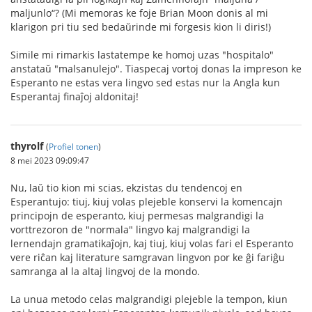
maljunlo“? (Mi memoras ke foje Brian Moon donis al mi
klarigon pri tiu sed bedaŭrinde mi forgesis kion li diris!)
Simile mi rimarkis lastatempe ke homoj uzas "hospitalo"
anstataŭ "malsanulejo". Tiaspecaj vortoj donas la impreson ke
Esperanto ne estas vera lingvo sed estas nur la Angla kun
Esperantaj finaĵoj aldonitaj!
thyrolf
(
Profiel tonen
)
8 mei 2023 09:09:47
Nu, laŭ tio kion mi scias, ekzistas du tendencoj en
Esperantujo: tiuj, kiuj volas plejeble konservi la komencajn
principojn de esperanto, kiuj permesas malgrandigi la
vorttrezoron de "normala" lingvo kaj malgrandigi la
lernendajn gramatikaĵojn, kaj tiuj, kiuj volas fari el Esperanto
vere riĉan kaj literature samgravan lingvon por ke ĝi fariĝu
samranga al la altaj lingvoj de la mondo.
La unua metodo celas malgrandigi plejeble la tempon, kiun