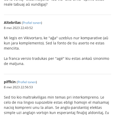
reale tabuaj aŭ vundigaj?
Altebrilas
(
Profiel tonen
)
8 mei 2023 22:43:52
Mi legis en Vikivortaro, ke "aĝa" uzeblus nur komparative (aŭ
kun jara komplemento). Sed la fonto de tiu aserto ne estas
menciita.
La franca versio tradukas per "agé" kiu estas ankaŭ sinonimo
de maljuna.
piffkin
(
Profiel tonen
)
8 mei 2023 22:56:53
Sed tio kio maltrakviligas min temas pri interkompreno. Le
celo de nia lingvo supozeble estas ebligi homojn el malsamaj
nacioj kompreni unu la alian. Se anglo-parolantoj elektas
simple uzi anglajn vortojn kun esperantaj finaĵoj aldonitaj, ĉu