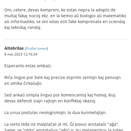
Oni, cetere, devas kompreni, ke estas nepra la adopto de
multaj fakaj nocioj ekz. en la kemio aŭ biologio aŭ matematiko
aŭ informadiko, se oni volas esti fake komprenata en sciendaj
kaj teknikaj rondoj.
Altebrilas
(
Profiel tonen
)
8 mei 2023 12:16:34
Esperanto estas ambaŭ.
Riĉa lingvo por bele kaj precize esprimi sentojn kaj pensojn
en amika ĉirkaŭaĵo.
Sed ankaŭ simpla lingvo por komencantoj kaj homoj, kiuj
devas defendi siajn rajtojn en konfliktaj okazoj.
La unua postulas neologismojn, la dua kunmetaĵojn.
La vorto olda ne malplaĉas al mi. Ĝi povus anstataŭi "aĝa".
Same, se "oldo" anstataŭus "aĝo"-n, tiu malaperigus la solan