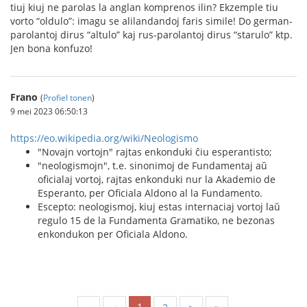
tiuj kiuj ne parolas la anglan komprenos ilin? Ekzemple tiu
vorto “oldulo”: imagu se alilandandoj faris simile! Do german-
parolantoj dirus “altulo” kaj rus-parolantoj dirus “starulo” ktp.
Jen bona konfuzo!
Frano
(
Profiel tonen
)
9 mei 2023 06:50:13
https://eo.wikipedia.org/wiki/Neologismo
"Novajn vortojn" rajtas enkonduki ĉiu esperantisto;
"neologismojn", t.e. sinonimoj de Fundamentaj aŭ
oficialaj vortoj, rajtas enkonduki nur la Akademio de
Esperanto, per Oficiala Aldono al la Fundamento.
Escepto: neologismoj, kiuj estas internaciaj vortoj laŭ
regulo 15 de la Fundamenta Gramatiko, ne bezonas
enkondukon per Oficiala Aldono.
1