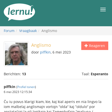
Naar
de
Men
inhoud
Forum
Vraagbaak
Anglismo
Anglismo
Reageren
door
piffkin
, 6 mei 2023
Berichten:
13
Taal:
Esperanto
piffkin
(
Profiel tonen
)
6 mei 2023 12:15:34
Ĉu iu povus klarigi kiam, kie, kaj kial aperis en nia lingvo la
iom malbelaj anglismajn vortojn “olda“ kaj ”oldulo“ por
anstataŭigi la pli logikajn kaj Zamenhofajn ”maljuna /