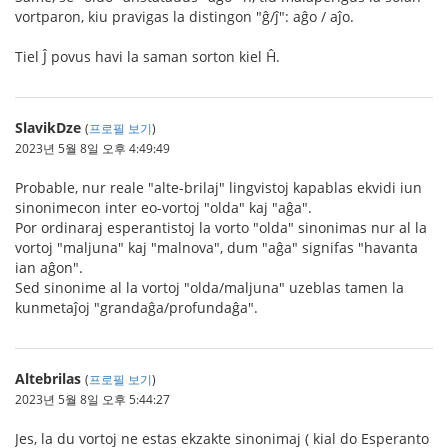
vortparon, kiu pravigas la distingon "ĝ/ĵ": aĝo / aĵo.
Tiel Ĵ povus havi la saman sorton kiel Ĥ.
SlavikDze
(
프로필 보기
)
2023년 5월 8일 오후 4:49:49
Probable, nur reale "alte-brilaj" lingvistoj kapablas ekvidi iun
sinonimecon inter eo-vortoj "olda" kaj "aĝa".
Por ordinaraj esperantistoj la vorto "olda" sinonimas nur al la
vortoj "maljuna" kaj "malnova", dum "aĝa" signifas "havanta
ian aĝon".
Sed sinonime al la vortoj "olda/maljuna" uzeblas tamen la
kunmetaĵoj "grandaĝa/profundaĝa".
Altebrilas
(
프로필 보기
)
2023년 5월 8일 오후 5:44:27
Jes, la du vortoj ne estas ekzakte sinonimaj ( kial do Esperanto