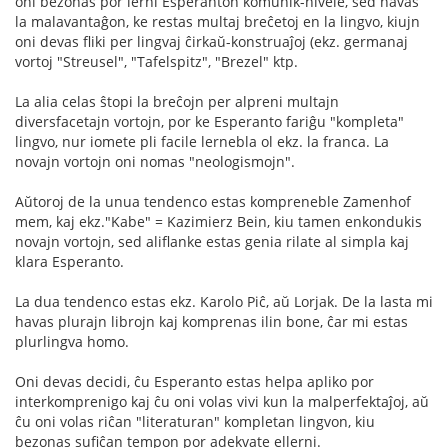
oni bezonas por lerni Esperanton komunik-nivele, sed havas
la malavantaĝon, ke restas multaj breĉetoj en la lingvo, kiujn
oni devas fliki per lingvaj ĉirkaŭ-konstruaĵoj (ekz. germanaj
vortoj "Streusel", "Tafelspitz", "Brezel" ktp.
La alia celas ŝtopi la breĉojn per alpreni multajn
diversfacetajn vortojn, por ke Esperanto fariĝu "kompleta"
lingvo, nur iomete pli facile lernebla ol ekz. la franca. La
novajn vortojn oni nomas "neologismojn".
Aŭtoroj de la unua tendenco estas kompreneble Zamenhof
mem, kaj ekz."Kabe" = Kazimierz Bein, kiu tamen enkondukis
novajn vortojn, sed aliflanke estas genia rilate al simpla kaj
klara Esperanto.
La dua tendenco estas ekz. Karolo Piĉ, aŭ Lorjak. De la lasta mi
havas plurajn librojn kaj komprenas ilin bone, ĉar mi estas
plurlingva homo.
Oni devas decidi, ĉu Esperanto estas helpa apliko por
interkomprenigo kaj ĉu oni volas vivi kun la malperfektaĵoj, aŭ
ĉu oni volas riĉan "literaturan" kompletan lingvon, kiu
bezonas sufiĉan tempon por adekvate ellerni.