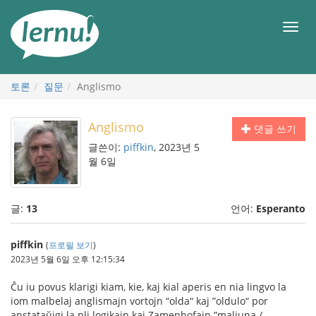
본
문
메
으
뉴
로
토론
질문
Anglismo
Anglismo
댓글 쓰기
글쓴이:
piffkin
, 2023년 5
월 6일
글:
13
언어:
Esperanto
piffkin
(
프로필 보기
)
2023년 5월 6일 오후 12:15:34
Ĉu iu povus klarigi kiam, kie, kaj kial aperis en nia lingvo la
iom malbelaj anglismajn vortojn “olda“ kaj ”oldulo“ por
anstataŭigi la pli logikajn kaj Zamenhofajn ”maljuna /