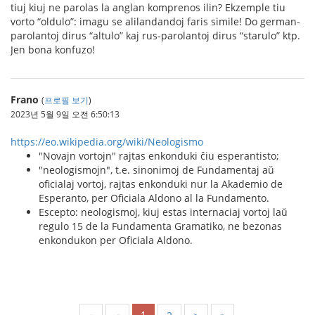
tiuj kiuj ne parolas la anglan komprenos ilin? Ekzemple tiu
vorto “oldulo”: imagu se alilandandoj faris simile! Do german-
parolantoj dirus “altulo” kaj rus-parolantoj dirus “starulo” ktp.
Jen bona konfuzo!
Frano
(
프로필 보기
)
2023년 5월 9일 오전 6:50:13
https://eo.wikipedia.org/wiki/Neologismo
"Novajn vortojn" rajtas enkonduki ĉiu esperantisto;
"neologismojn", t.e. sinonimoj de Fundamentaj aŭ
oficialaj vortoj, rajtas enkonduki nur la Akademio de
Esperanto, per Oficiala Aldono al la Fundamento.
Escepto: neologismoj, kiuj estas internaciaj vortoj laŭ
regulo 15 de la Fundamenta Gramatiko, ne bezonas
enkondukon per Oficiala Aldono.
1