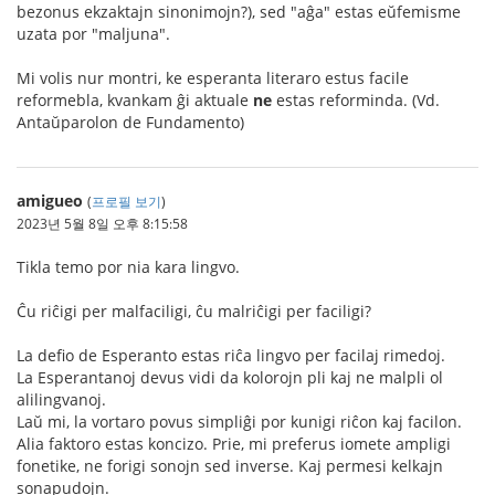
bezonus ekzaktajn sinonimojn?), sed "aĝa" estas eŭfemisme
uzata por "maljuna".
Mi volis nur montri, ke esperanta literaro estus facile
reformebla, kvankam ĝi aktuale
ne
estas reforminda. (Vd.
Antaŭparolon de Fundamento)
amigueo
(
프로필 보기
)
2023년 5월 8일 오후 8:15:58
Tikla temo por nia kara lingvo.
Ĉu riĉigi per malfaciligi, ĉu malriĉigi per faciligi?
La defio de Esperanto estas riĉa lingvo per facilaj rimedoj.
La Esperantanoj devus vidi da kolorojn pli kaj ne malpli ol
alilingvanoj.
Laŭ mi, la vortaro povus simpliĝi por kunigi riĉon kaj facilon.
Alia faktoro estas koncizo. Prie, mi preferus iomete ampligi
fonetike, ne forigi sonojn sed inverse. Kaj permesi kelkajn
sonapudojn.