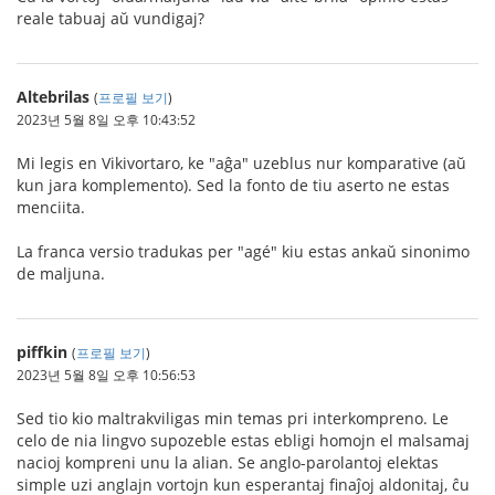
reale tabuaj aŭ vundigaj?
Altebrilas
(
프로필 보기
)
2023년 5월 8일 오후 10:43:52
Mi legis en Vikivortaro, ke "aĝa" uzeblus nur komparative (aŭ
kun jara komplemento). Sed la fonto de tiu aserto ne estas
menciita.
La franca versio tradukas per "agé" kiu estas ankaŭ sinonimo
de maljuna.
piffkin
(
프로필 보기
)
2023년 5월 8일 오후 10:56:53
Sed tio kio maltrakviligas min temas pri interkompreno. Le
celo de nia lingvo supozeble estas ebligi homojn el malsamaj
nacioj kompreni unu la alian. Se anglo-parolantoj elektas
simple uzi anglajn vortojn kun esperantaj finaĵoj aldonitaj, ĉu