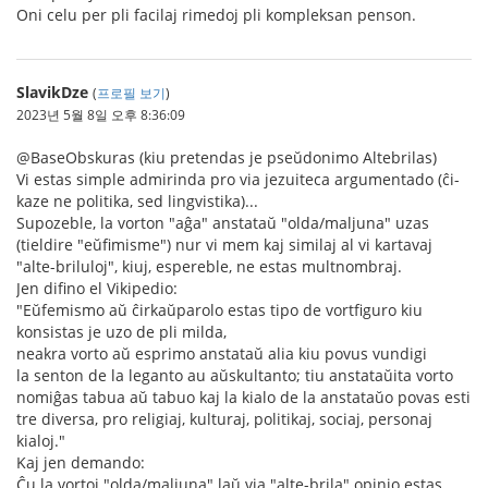
Oni celu per pli facilaj rimedoj pli kompleksan penson.
SlavikDze
(
프로필 보기
)
2023년 5월 8일 오후 8:36:09
@BaseObskuras (kiu pretendas je pseŭdonimo Altebrilas)
Vi estas simple admirinda pro via jezuiteca argumentado (ĉi-
kaze ne politika, sed lingvistika)...
Supozeble, la vorton "aĝa" anstataŭ "olda/maljuna" uzas
(tieldire "eŭfimisme") nur vi mem kaj similaj al vi kartavaj
"alte-briluloj", kiuj, espereble, ne estas multnombraj.
Jen difino el Vikipedio:
"Eŭfemismo aŭ ĉirkaŭparolo estas tipo de vortfiguro kiu
konsistas je uzo de pli milda,
neakra vorto aŭ esprimo anstataŭ alia kiu povus vundigi
la senton de la leganto au aŭskultanto; tiu anstataŭita vorto
nomiĝas tabua aŭ tabuo kaj la kialo de la anstataŭo povas esti
tre diversa, pro religiaj, kulturaj, politikaj, sociaj, personaj
kialoj."
Kaj jen demando:
Ĉu la vortoj "olda/maljuna" laŭ via "alte-brila" opinio estas