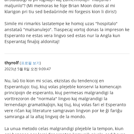
maljunlo“? (Mi memoras ke foje Brian Moon donis al mi
klarigon pri tiu sed bedaŭrinde mi forgesis kion li diris!)
Simile mi rimarkis lastatempe ke homoj uzas "hospitalo"
anstataŭ "malsanulejo". Tiaspecaj vortoj donas la impreson ke
Esperanto ne estas vera lingvo sed estas nur la Angla kun
Esperantaj finaĵoj aldonitaj!
thyrolf
(
프로필 보기
)
2023년 5월 8일 오전 9:09:47
Nu, laŭ tio kion mi scias, ekzistas du tendencoj en
Esperantujo: tiuj, kiuj volas plejeble konservi la komencajn
principojn de esperanto, kiuj permesas malgrandigi la
vorttrezoron de "normala" lingvo kaj malgrandigi la
lernendajn gramatikaĵojn, kaj tiuj, kiuj volas fari el Esperanto
vere riĉan kaj literature samgravan lingvon por ke ĝi fariĝu
samranga al la altaj lingvoj de la mondo.
La unua metodo celas malgrandigi plejeble la tempon, kiun