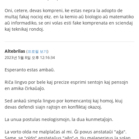
Oni, cetere, devas kompreni, ke estas nepra la adopto de
multaj fakaj nocioj ekz. en la kemio aŭ biologio aŭ matematiko
aŭ informadiko, se oni volas esti fake komprenata en sciendaj
kaj teknikaj rondoj.
Altebrilas
(
프로필 보기
)
2023년 5월 8일 오후 12:16:34
Esperanto estas ambaŭ.
Riĉa lingvo por bele kaj precize esprimi sentojn kaj pensojn
en amika ĉirkaŭaĵo.
Sed ankaŭ simpla lingvo por komencantoj kaj homoj, kiuj
devas defendi siajn rajtojn en konfliktaj okazoj.
La unua postulas neologismojn, la dua kunmetaĵojn.
La vorto olda ne malplaĉas al mi. Ĝi povus anstataŭi "aĝa".
Same, se "oldo" anstataŭus "aĝo"-n, tiu malaperigus la solan