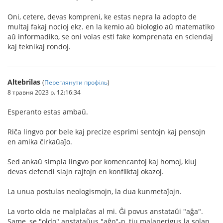
Oni, cetere, devas kompreni, ke estas nepra la adopto de
multaj fakaj nocioj ekz. en la kemio aŭ biologio aŭ matematiko
aŭ informadiko, se oni volas esti fake komprenata en sciendaj
kaj teknikaj rondoj.
Altebrilas
(
Переглянути профіль
)
8 травня 2023 р. 12:16:34
Esperanto estas ambaŭ.
Riĉa lingvo por bele kaj precize esprimi sentojn kaj pensojn
en amika ĉirkaŭaĵo.
Sed ankaŭ simpla lingvo por komencantoj kaj homoj, kiuj
devas defendi siajn rajtojn en konfliktaj okazoj.
La unua postulas neologismojn, la dua kunmetaĵojn.
La vorto olda ne malplaĉas al mi. Ĝi povus anstataŭi "aĝa".
Same, se "oldo" anstataŭus "aĝo"-n, tiu malaperigus la solan