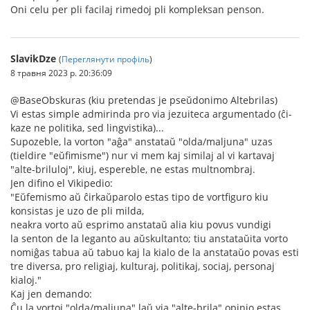
Oni celu per pli facilaj rimedoj pli kompleksan penson.
SlavikDze
(
Переглянути профіль
)
8 травня 2023 р. 20:36:09
@BaseObskuras (kiu pretendas je pseŭdonimo Altebrilas)
Vi estas simple admirinda pro via jezuiteca argumentado (ĉi-
kaze ne politika, sed lingvistika)...
Supozeble, la vorton "aĝa" anstataŭ "olda/maljuna" uzas
(tieldire "eŭfimisme") nur vi mem kaj similaj al vi kartavaj
"alte-briluloj", kiuj, espereble, ne estas multnombraj.
Jen difino el Vikipedio:
"Eŭfemismo aŭ ĉirkaŭparolo estas tipo de vortfiguro kiu
konsistas je uzo de pli milda,
neakra vorto aŭ esprimo anstataŭ alia kiu povus vundigi
la senton de la leganto au aŭskultanto; tiu anstataŭita vorto
nomiĝas tabua aŭ tabuo kaj la kialo de la anstataŭo povas esti
tre diversa, pro religiaj, kulturaj, politikaj, sociaj, personaj
kialoj."
Kaj jen demando:
Ĉu la vortoj "olda/maljuna" laŭ via "alte-brila" opinio estas