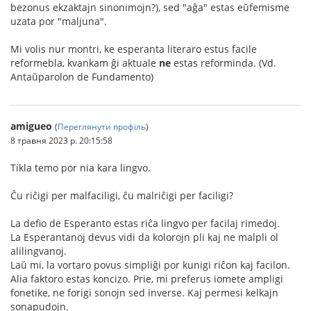
bezonus ekzaktajn sinonimojn?), sed "aĝa" estas eŭfemisme
uzata por "maljuna".
Mi volis nur montri, ke esperanta literaro estus facile
reformebla, kvankam ĝi aktuale
ne
estas reforminda. (Vd.
Antaŭparolon de Fundamento)
amigueo
(
Переглянути профіль
)
8 травня 2023 р. 20:15:58
Tikla temo por nia kara lingvo.
Ĉu riĉigi per malfaciligi, ĉu malriĉigi per faciligi?
La defio de Esperanto estas riĉa lingvo per facilaj rimedoj.
La Esperantanoj devus vidi da kolorojn pli kaj ne malpli ol
alilingvanoj.
Laŭ mi, la vortaro povus simpliĝi por kunigi riĉon kaj facilon.
Alia faktoro estas koncizo. Prie, mi preferus iomete ampligi
fonetike, ne forigi sonojn sed inverse. Kaj permesi kelkajn
sonapudojn.