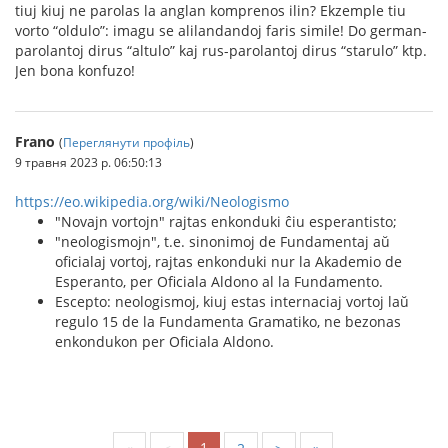
tiuj kiuj ne parolas la anglan komprenos ilin? Ekzemple tiu
vorto “oldulo”: imagu se alilandandoj faris simile! Do german-
parolantoj dirus “altulo” kaj rus-parolantoj dirus “starulo” ktp.
Jen bona konfuzo!
Frano
(
Переглянути профіль
)
9 травня 2023 р. 06:50:13
https://eo.wikipedia.org/wiki/Neologismo
"Novajn vortojn" rajtas enkonduki ĉiu esperantisto;
"neologismojn", t.e. sinonimoj de Fundamentaj aŭ
oficialaj vortoj, rajtas enkonduki nur la Akademio de
Esperanto, per Oficiala Aldono al la Fundamento.
Escepto: neologismoj, kiuj estas internaciaj vortoj laŭ
regulo 15 de la Fundamenta Gramatiko, ne bezonas
enkondukon per Oficiala Aldono.
1