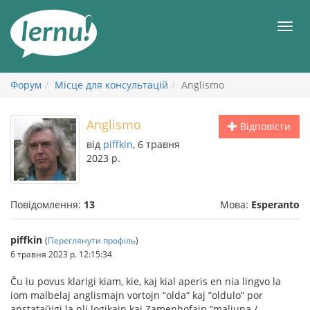
До
змісту
Мен
Форум
Місце для консультацій
Anglismo
Anglismo
Відповісти
від
piffkin
, 6 травня
2023 р.
Повідомлення:
13
Мова:
Esperanto
piffkin
(
Переглянути профіль
)
6 травня 2023 р. 12:15:34
Ĉu iu povus klarigi kiam, kie, kaj kial aperis en nia lingvo la
iom malbelaj anglismajn vortojn “olda“ kaj ”oldulo“ por
anstataŭigi la pli logikajn kaj Zamenhofajn ”maljuna /