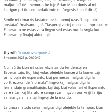
maljunlo“? (Mi memoras ke foje Brian Moon donis al mi
klarigon pri tiu sed bedaŭrinde mi forgesis kion li diris!)
Simile mi rimarkis lastatempe ke homoj uzas "hospitalo"
anstataŭ "malsanulejo". Tiaspecaj vortoj donas la impreson ke
Esperanto ne estas vera lingvo sed estas nur la Angla kun
Esperantaj finaĵoj aldonitaj!
thyrolf
(
Переглянути профіль
)
8 травня 2023 р. 09:09:47
Nu, laŭ tio kion mi scias, ekzistas du tendencoj en
Esperantujo: tiuj, kiuj volas plejeble konservi la komencajn
principojn de esperanto, kiuj permesas malgrandigi la
vorttrezoron de "normala" lingvo kaj malgrandigi la
lernendajn gramatikaĵojn, kaj tiuj, kiuj volas fari el Esperanto
vere riĉan kaj literature samgravan lingvon por ke ĝi fariĝu
samranga al la altaj lingvoj de la mondo.
La unua metodo celas malgrandigi plejeble la tempon, kiun