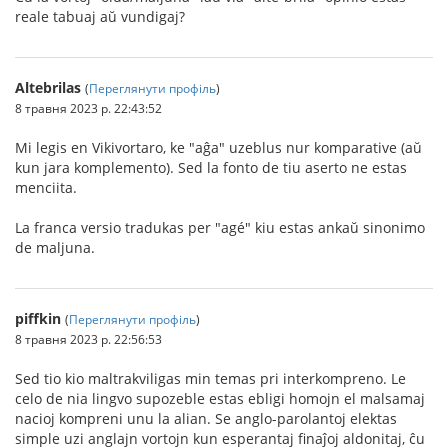
reale tabuaj aŭ vundigaj?
Altebrilas
(
Переглянути профіль
)
8 травня 2023 р. 22:43:52
Mi legis en Vikivortaro, ke "aĝa" uzeblus nur komparative (aŭ
kun jara komplemento). Sed la fonto de tiu aserto ne estas
menciita.
La franca versio tradukas per "agé" kiu estas ankaŭ sinonimo
de maljuna.
piffkin
(
Переглянути профіль
)
8 травня 2023 р. 22:56:53
Sed tio kio maltrakviligas min temas pri interkompreno. Le
celo de nia lingvo supozeble estas ebligi homojn el malsamaj
nacioj kompreni unu la alian. Se anglo-parolantoj elektas
simple uzi anglajn vortojn kun esperantaj finaĵoj aldonitaj, ĉu