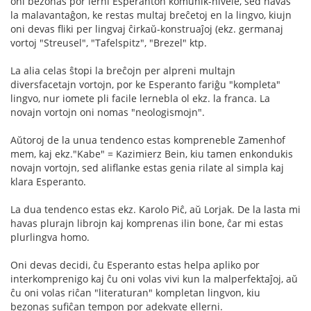
oni bezonas por lerni Esperanton komunik-nivele, sed havas
la malavantaĝon, ke restas multaj breĉetoj en la lingvo, kiujn
oni devas fliki per lingvaj ĉirkaŭ-konstruaĵoj (ekz. germanaj
vortoj "Streusel", "Tafelspitz", "Brezel" ktp.
La alia celas ŝtopi la breĉojn per alpreni multajn
diversfacetajn vortojn, por ke Esperanto fariĝu "kompleta"
lingvo, nur iomete pli facile lernebla ol ekz. la franca. La
novajn vortojn oni nomas "neologismojn".
Aŭtoroj de la unua tendenco estas kompreneble Zamenhof
mem, kaj ekz."Kabe" = Kazimierz Bein, kiu tamen enkondukis
novajn vortojn, sed aliflanke estas genia rilate al simpla kaj
klara Esperanto.
La dua tendenco estas ekz. Karolo Piĉ, aŭ Lorjak. De la lasta mi
havas plurajn librojn kaj komprenas ilin bone, ĉar mi estas
plurlingva homo.
Oni devas decidi, ĉu Esperanto estas helpa apliko por
interkomprenigo kaj ĉu oni volas vivi kun la malperfektaĵoj, aŭ
ĉu oni volas riĉan "literaturan" kompletan lingvon, kiu
bezonas sufiĉan tempon por adekvate ellerni.