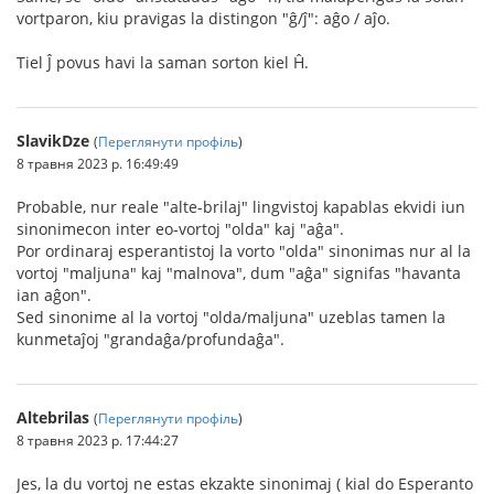
vortparon, kiu pravigas la distingon "ĝ/ĵ": aĝo / aĵo.
Tiel Ĵ povus havi la saman sorton kiel Ĥ.
SlavikDze
(
Переглянути профіль
)
8 травня 2023 р. 16:49:49
Probable, nur reale "alte-brilaj" lingvistoj kapablas ekvidi iun
sinonimecon inter eo-vortoj "olda" kaj "aĝa".
Por ordinaraj esperantistoj la vorto "olda" sinonimas nur al la
vortoj "maljuna" kaj "malnova", dum "aĝa" signifas "havanta
ian aĝon".
Sed sinonime al la vortoj "olda/maljuna" uzeblas tamen la
kunmetaĵoj "grandaĝa/profundaĝa".
Altebrilas
(
Переглянути профіль
)
8 травня 2023 р. 17:44:27
Jes, la du vortoj ne estas ekzakte sinonimaj ( kial do Esperanto