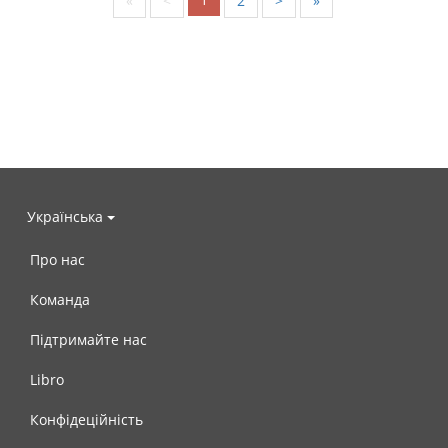
«
<
2
>
»
Українська
Про нас
Команда
Підтримайте нас
Libro
Конфідеційність