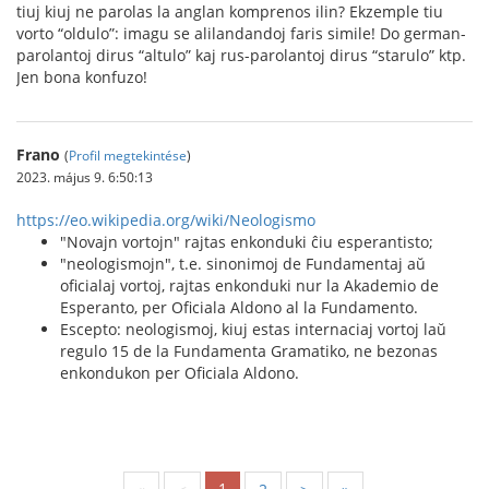
tiuj kiuj ne parolas la anglan komprenos ilin? Ekzemple tiu
vorto “oldulo”: imagu se alilandandoj faris simile! Do german-
parolantoj dirus “altulo” kaj rus-parolantoj dirus “starulo” ktp.
Jen bona konfuzo!
Frano
(
Profil megtekintése
)
2023. május 9. 6:50:13
https://eo.wikipedia.org/wiki/Neologismo
"Novajn vortojn" rajtas enkonduki ĉiu esperantisto;
"neologismojn", t.e. sinonimoj de Fundamentaj aŭ
oficialaj vortoj, rajtas enkonduki nur la Akademio de
Esperanto, per Oficiala Aldono al la Fundamento.
Escepto: neologismoj, kiuj estas internaciaj vortoj laŭ
regulo 15 de la Fundamenta Gramatiko, ne bezonas
enkondukon per Oficiala Aldono.
1