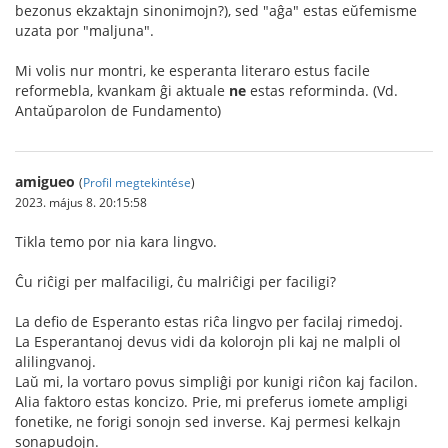
bezonus ekzaktajn sinonimojn?), sed "aĝa" estas eŭfemisme
uzata por "maljuna".
Mi volis nur montri, ke esperanta literaro estus facile
reformebla, kvankam ĝi aktuale
ne
estas reforminda. (Vd.
Antaŭparolon de Fundamento)
amigueo
(
Profil megtekintése
)
2023. május 8. 20:15:58
Tikla temo por nia kara lingvo.
Ĉu riĉigi per malfaciligi, ĉu malriĉigi per faciligi?
La defio de Esperanto estas riĉa lingvo per facilaj rimedoj.
La Esperantanoj devus vidi da kolorojn pli kaj ne malpli ol
alilingvanoj.
Laŭ mi, la vortaro povus simpliĝi por kunigi riĉon kaj facilon.
Alia faktoro estas koncizo. Prie, mi preferus iomete ampligi
fonetike, ne forigi sonojn sed inverse. Kaj permesi kelkajn
sonapudojn.