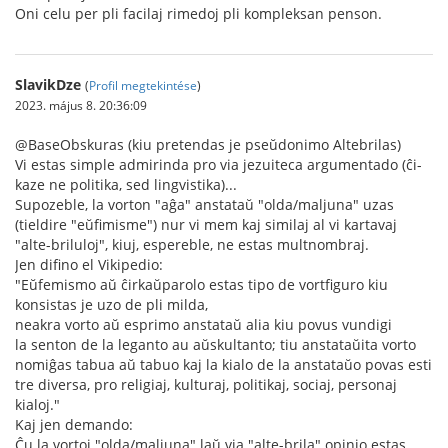
Oni celu per pli facilaj rimedoj pli kompleksan penson.
SlavikDze
(
Profil megtekintése
)
2023. május 8. 20:36:09
@BaseObskuras (kiu pretendas je pseŭdonimo Altebrilas)
Vi estas simple admirinda pro via jezuiteca argumentado (ĉi-
kaze ne politika, sed lingvistika)...
Supozeble, la vorton "aĝa" anstataŭ "olda/maljuna" uzas
(tieldire "eŭfimisme") nur vi mem kaj similaj al vi kartavaj
"alte-briluloj", kiuj, espereble, ne estas multnombraj.
Jen difino el Vikipedio:
"Eŭfemismo aŭ ĉirkaŭparolo estas tipo de vortfiguro kiu
konsistas je uzo de pli milda,
neakra vorto aŭ esprimo anstataŭ alia kiu povus vundigi
la senton de la leganto au aŭskultanto; tiu anstataŭita vorto
nomiĝas tabua aŭ tabuo kaj la kialo de la anstataŭo povas esti
tre diversa, pro religiaj, kulturaj, politikaj, sociaj, personaj
kialoj."
Kaj jen demando:
Ĉu la vortoj "olda/maljuna" laŭ via "alte-brila" opinio estas