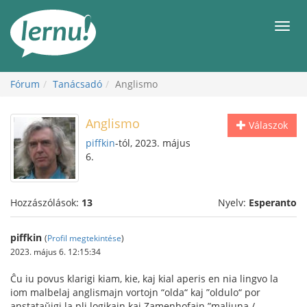
Tartalom
Men
Fórum
Tanácsadó
Anglismo
Anglismo
Válaszok
piffkin
-tól, 2023. május
6.
Hozzászólások:
13
Nyelv:
Esperanto
piffkin
(
Profil megtekintése
)
2023. május 6. 12:15:34
Ĉu iu povus klarigi kiam, kie, kaj kial aperis en nia lingvo la
iom malbelaj anglismajn vortojn “olda“ kaj ”oldulo“ por
anstataŭigi la pli logikajn kaj Zamenhofajn ”maljuna /