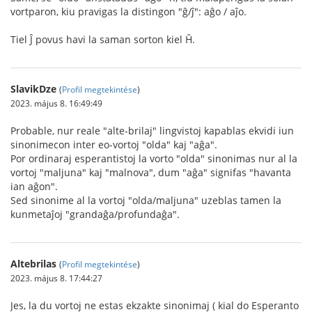
vortparon, kiu pravigas la distingon "ĝ/ĵ": aĝo / aĵo.
Tiel Ĵ povus havi la saman sorton kiel Ĥ.
SlavikDze
(
Profil megtekintése
)
2023. május 8. 16:49:49
Probable, nur reale "alte-brilaj" lingvistoj kapablas ekvidi iun
sinonimecon inter eo-vortoj "olda" kaj "aĝa".
Por ordinaraj esperantistoj la vorto "olda" sinonimas nur al la
vortoj "maljuna" kaj "malnova", dum "aĝa" signifas "havanta
ian aĝon".
Sed sinonime al la vortoj "olda/maljuna" uzeblas tamen la
kunmetaĵoj "grandaĝa/profundaĝa".
Altebrilas
(
Profil megtekintése
)
2023. május 8. 17:44:27
Jes, la du vortoj ne estas ekzakte sinonimaj ( kial do Esperanto