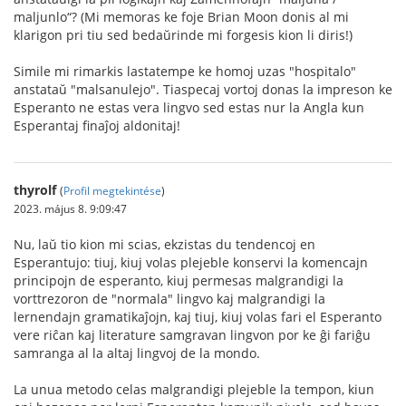
maljunlo“? (Mi memoras ke foje Brian Moon donis al mi
klarigon pri tiu sed bedaŭrinde mi forgesis kion li diris!)
Simile mi rimarkis lastatempe ke homoj uzas "hospitalo"
anstataŭ "malsanulejo". Tiaspecaj vortoj donas la impreson ke
Esperanto ne estas vera lingvo sed estas nur la Angla kun
Esperantaj finaĵoj aldonitaj!
thyrolf
(
Profil megtekintése
)
2023. május 8. 9:09:47
Nu, laŭ tio kion mi scias, ekzistas du tendencoj en
Esperantujo: tiuj, kiuj volas plejeble konservi la komencajn
principojn de esperanto, kiuj permesas malgrandigi la
vorttrezoron de "normala" lingvo kaj malgrandigi la
lernendajn gramatikaĵojn, kaj tiuj, kiuj volas fari el Esperanto
vere riĉan kaj literature samgravan lingvon por ke ĝi fariĝu
samranga al la altaj lingvoj de la mondo.
La unua metodo celas malgrandigi plejeble la tempon, kiun