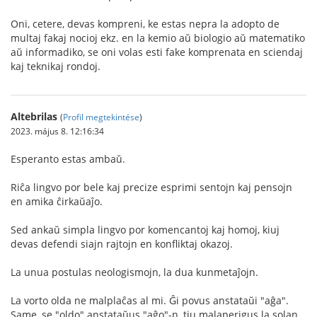
Oni, cetere, devas kompreni, ke estas nepra la adopto de
multaj fakaj nocioj ekz. en la kemio aŭ biologio aŭ matematiko
aŭ informadiko, se oni volas esti fake komprenata en sciendaj
kaj teknikaj rondoj.
Altebrilas
(
Profil megtekintése
)
2023. május 8. 12:16:34
Esperanto estas ambaŭ.
Riĉa lingvo por bele kaj precize esprimi sentojn kaj pensojn
en amika ĉirkaŭaĵo.
Sed ankaŭ simpla lingvo por komencantoj kaj homoj, kiuj
devas defendi siajn rajtojn en konfliktaj okazoj.
La unua postulas neologismojn, la dua kunmetaĵojn.
La vorto olda ne malplaĉas al mi. Ĝi povus anstataŭi "aĝa".
Same, se "oldo" anstataŭus "aĝo"-n, tiu malaperigus la solan