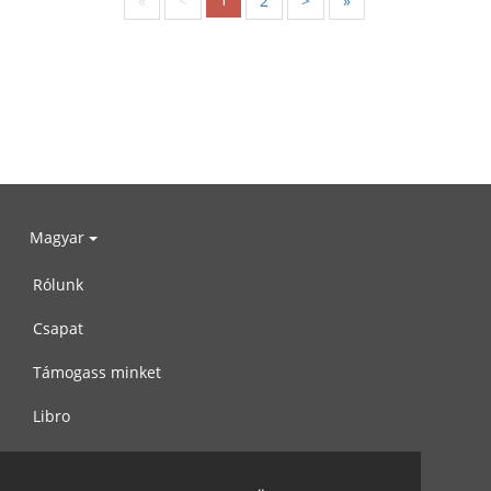
«
<
2
>
»
Magyar
Rólunk
Csapat
Támogass minket
Libro
Adatvédelem