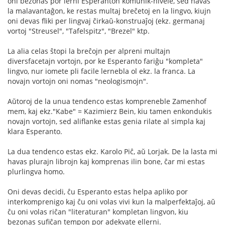
oni bezonas por lerni Esperanton komunik-nivele, sed havas
la malavantaĝon, ke restas multaj breĉetoj en la lingvo, kiujn
oni devas fliki per lingvaj ĉirkaŭ-konstruaĵoj (ekz. germanaj
vortoj "Streusel", "Tafelspitz", "Brezel" ktp.
La alia celas ŝtopi la breĉojn per alpreni multajn
diversfacetajn vortojn, por ke Esperanto fariĝu "kompleta"
lingvo, nur iomete pli facile lernebla ol ekz. la franca. La
novajn vortojn oni nomas "neologismojn".
Aŭtoroj de la unua tendenco estas kompreneble Zamenhof
mem, kaj ekz."Kabe" = Kazimierz Bein, kiu tamen enkondukis
novajn vortojn, sed aliflanke estas genia rilate al simpla kaj
klara Esperanto.
La dua tendenco estas ekz. Karolo Piĉ, aŭ Lorjak. De la lasta mi
havas plurajn librojn kaj komprenas ilin bone, ĉar mi estas
plurlingva homo.
Oni devas decidi, ĉu Esperanto estas helpa apliko por
interkomprenigo kaj ĉu oni volas vivi kun la malperfektaĵoj, aŭ
ĉu oni volas riĉan "literaturan" kompletan lingvon, kiu
bezonas sufiĉan tempon por adekvate ellerni.