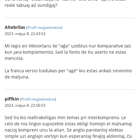
reale tabuaj aŭ vundigaj?
Altebrilas
(
Profil megtekintése
)
2023. május 8. 22:43:52
Mi legis en Vikivortaro, ke "aĝa" uzeblus nur komparative (aŭ
kun jara komplemento). Sed la fonto de tiu aserto ne estas
menciita.
La franca versio tradukas per "agé" kiu estas ankaŭ sinonimo
de maljuna.
piffkin
(
Profil megtekintése
)
2023. május 8. 22:56:53
Sed tio kio maltrakviligas min temas pri interkompreno. Le
celo de nia lingvo supozeble estas ebligi homojn el malsamaj
nacioj kompreni unu la alian. Se anglo-parolantoj elektas
simple uzi anglajn vortojn kun esperantaj finaĵoj aldonitaj, ĉu