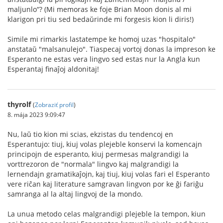
maljunlo“? (Mi memoras ke foje Brian Moon donis al mi
klarigon pri tiu sed bedaŭrinde mi forgesis kion li diris!)
Simile mi rimarkis lastatempe ke homoj uzas "hospitalo"
anstataŭ "malsanulejo". Tiaspecaj vortoj donas la impreson ke
Esperanto ne estas vera lingvo sed estas nur la Angla kun
Esperantaj finaĵoj aldonitaj!
thyrolf
(
Zobraziť profil
)
8. mája 2023 9:09:47
Nu, laŭ tio kion mi scias, ekzistas du tendencoj en
Esperantujo: tiuj, kiuj volas plejeble konservi la komencajn
principojn de esperanto, kiuj permesas malgrandigi la
vorttrezoron de "normala" lingvo kaj malgrandigi la
lernendajn gramatikaĵojn, kaj tiuj, kiuj volas fari el Esperanto
vere riĉan kaj literature samgravan lingvon por ke ĝi fariĝu
samranga al la altaj lingvoj de la mondo.
La unua metodo celas malgrandigi plejeble la tempon, kiun