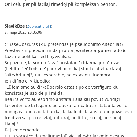
Oni celu per pli facilaj rimedoj pli kompleksan penson.
SlavikDze
(
Zobraziť profil
)
8. mája 2023 20:36:09
@BaseObskuras (kiu pretendas je pseŭdonimo Altebrilas)
Vi estas simple admirinda pro via jezuiteca argumentado (ĉi-
kaze ne politika, sed lingvistika)...
Supozeble, la vorton "aĝa" anstataŭ "olda/maljuna" uzas
(tieldire "eŭfimisme") nur vi mem kaj similaj al vi kartavaj
"alte-briluloj", kiuj, espereble, ne estas multnombraj.
Jen difino el Vikipedio:
"Eŭfemismo aŭ ĉirkaŭparolo estas tipo de vortfiguro kiu
konsistas je uzo de pli milda,
neakra vorto aŭ esprimo anstataŭ alia kiu povus vundigi
la senton de la leganto au aŭskultanto; tiu anstataŭita vorto
nomiĝas tabua aŭ tabuo kaj la kialo de la anstataŭo povas esti
tre diversa, pro religiaj, kulturaj, politikaj, sociaj, personaj
kialoj."
Kaj jen demando:
Ĉu la vortoj "olda/maljuna" laŭ via "alte-brila" opinio estas