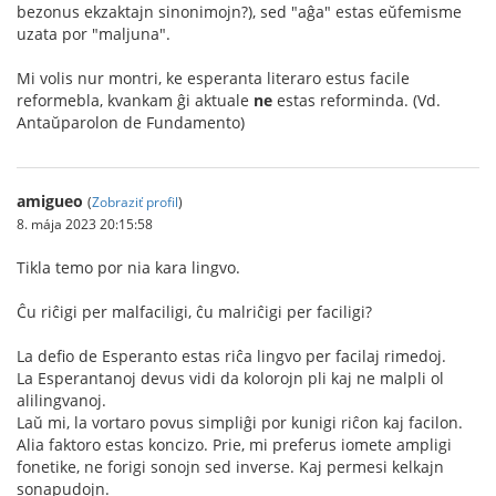
bezonus ekzaktajn sinonimojn?), sed "aĝa" estas eŭfemisme
uzata por "maljuna".
Mi volis nur montri, ke esperanta literaro estus facile
reformebla, kvankam ĝi aktuale
ne
estas reforminda. (Vd.
Antaŭparolon de Fundamento)
amigueo
(
Zobraziť profil
)
8. mája 2023 20:15:58
Tikla temo por nia kara lingvo.
Ĉu riĉigi per malfaciligi, ĉu malriĉigi per faciligi?
La defio de Esperanto estas riĉa lingvo per facilaj rimedoj.
La Esperantanoj devus vidi da kolorojn pli kaj ne malpli ol
alilingvanoj.
Laŭ mi, la vortaro povus simpliĝi por kunigi riĉon kaj facilon.
Alia faktoro estas koncizo. Prie, mi preferus iomete ampligi
fonetike, ne forigi sonojn sed inverse. Kaj permesi kelkajn
sonapudojn.