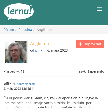
Späť
na
Men
obsah
Fórum
Poradňa
Anglismo
Anglismo
Odpovedať
od
piffkin
, 6. mája 2023
Príspevky:
13
Jazyk:
Esperanto
piffkin
(
Zobraziť profil
)
6. mája 2023 12:15:34
Ĉu iu povus klarigi kiam, kie, kaj kial aperis en nia lingvo la
iom malbelaj anglismajn vortojn “olda“ kaj ”oldulo“ por
anstataŭigi la pli logikajn kaj Zamenhofajn ”maljuna /