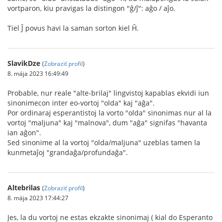
vortparon, kiu pravigas la distingon "ĝ/ĵ": aĝo / aĵo.
Tiel Ĵ povus havi la saman sorton kiel Ĥ.
SlavikDze
(
Zobraziť profil
)
8. mája 2023 16:49:49
Probable, nur reale "alte-brilaj" lingvistoj kapablas ekvidi iun
sinonimecon inter eo-vortoj "olda" kaj "aĝa".
Por ordinaraj esperantistoj la vorto "olda" sinonimas nur al la
vortoj "maljuna" kaj "malnova", dum "aĝa" signifas "havanta
ian aĝon".
Sed sinonime al la vortoj "olda/maljuna" uzeblas tamen la
kunmetaĵoj "grandaĝa/profundaĝa".
Altebrilas
(
Zobraziť profil
)
8. mája 2023 17:44:27
Jes, la du vortoj ne estas ekzakte sinonimaj ( kial do Esperanto