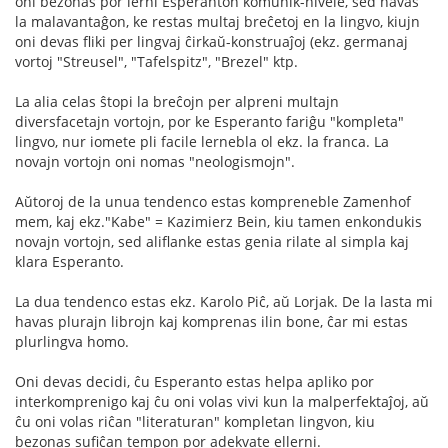
oni bezonas por lerni Esperanton komunik-nivele, sed havas
la malavantaĝon, ke restas multaj breĉetoj en la lingvo, kiujn
oni devas fliki per lingvaj ĉirkaŭ-konstruaĵoj (ekz. germanaj
vortoj "Streusel", "Tafelspitz", "Brezel" ktp.
La alia celas ŝtopi la breĉojn per alpreni multajn
diversfacetajn vortojn, por ke Esperanto fariĝu "kompleta"
lingvo, nur iomete pli facile lernebla ol ekz. la franca. La
novajn vortojn oni nomas "neologismojn".
Aŭtoroj de la unua tendenco estas kompreneble Zamenhof
mem, kaj ekz."Kabe" = Kazimierz Bein, kiu tamen enkondukis
novajn vortojn, sed aliflanke estas genia rilate al simpla kaj
klara Esperanto.
La dua tendenco estas ekz. Karolo Piĉ, aŭ Lorjak. De la lasta mi
havas plurajn librojn kaj komprenas ilin bone, ĉar mi estas
plurlingva homo.
Oni devas decidi, ĉu Esperanto estas helpa apliko por
interkomprenigo kaj ĉu oni volas vivi kun la malperfektaĵoj, aŭ
ĉu oni volas riĉan "literaturan" kompletan lingvon, kiu
bezonas sufiĉan tempon por adekvate ellerni.