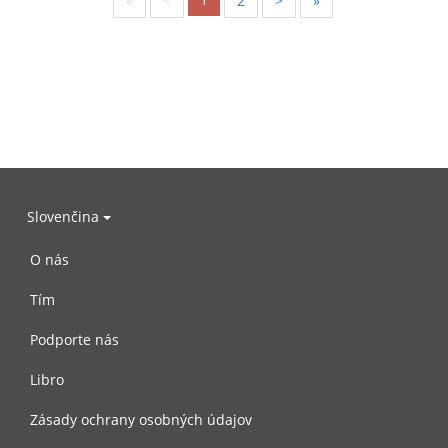
«
<
2
>
»
Slovenčina
O nás
Tím
Podporte nás
Libro
Zásady ochrany osobných údajov