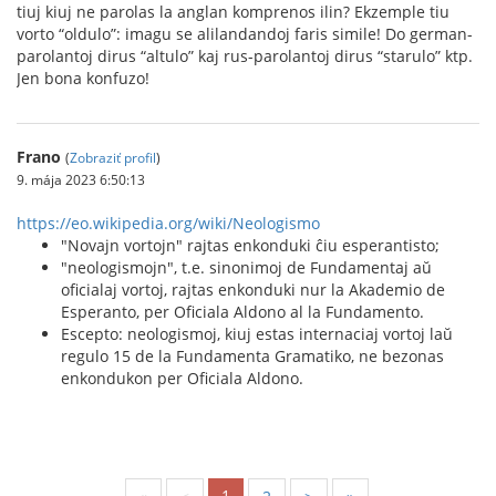
tiuj kiuj ne parolas la anglan komprenos ilin? Ekzemple tiu
vorto “oldulo”: imagu se alilandandoj faris simile! Do german-
parolantoj dirus “altulo” kaj rus-parolantoj dirus “starulo” ktp.
Jen bona konfuzo!
Frano
(
Zobraziť profil
)
9. mája 2023 6:50:13
https://eo.wikipedia.org/wiki/Neologismo
"Novajn vortojn" rajtas enkonduki ĉiu esperantisto;
"neologismojn", t.e. sinonimoj de Fundamentaj aŭ
oficialaj vortoj, rajtas enkonduki nur la Akademio de
Esperanto, per Oficiala Aldono al la Fundamento.
Escepto: neologismoj, kiuj estas internaciaj vortoj laŭ
regulo 15 de la Fundamenta Gramatiko, ne bezonas
enkondukon per Oficiala Aldono.
1