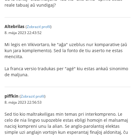
reale tabuaj aŭ vundigaj?
Altebrilas
(
Zobraziť profil
)
8. mája 2023 22:43:52
Mi legis en Vikivortaro, ke "aĝa" uzeblus nur komparative (aŭ
kun jara komplemento). Sed la fonto de tiu aserto ne estas
menciita.
La franca versio tradukas per "agé" kiu estas ankaŭ sinonimo
de maljuna.
piffkin
(
Zobraziť profil
)
8. mája 2023 22:56:53
Sed tio kio maltrakviligas min temas pri interkompreno. Le
celo de nia lingvo supozeble estas ebligi homojn el malsamaj
nacioj kompreni unu la alian. Se anglo-parolantoj elektas
simple uzi anglajn vortojn kun esperantaj finaĵoj aldonitaj, ĉu