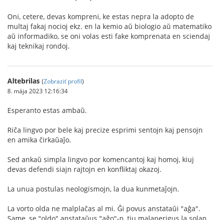
Oni, cetere, devas kompreni, ke estas nepra la adopto de
multaj fakaj nocioj ekz. en la kemio aŭ biologio aŭ matematiko
aŭ informadiko, se oni volas esti fake komprenata en sciendaj
kaj teknikaj rondoj.
Altebrilas
(
Zobraziť profil
)
8. mája 2023 12:16:34
Esperanto estas ambaŭ.
Riĉa lingvo por bele kaj precize esprimi sentojn kaj pensojn
en amika ĉirkaŭaĵo.
Sed ankaŭ simpla lingvo por komencantoj kaj homoj, kiuj
devas defendi siajn rajtojn en konfliktaj okazoj.
La unua postulas neologismojn, la dua kunmetaĵojn.
La vorto olda ne malplaĉas al mi. Ĝi povus anstataŭi "aĝa".
Same, se "oldo" anstataŭus "aĝo"-n, tiu malaperigus la solan