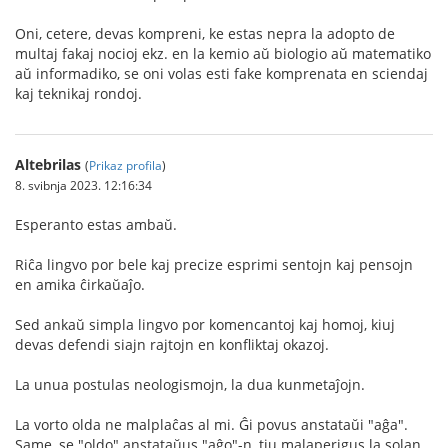
Oni, cetere, devas kompreni, ke estas nepra la adopto de
multaj fakaj nocioj ekz. en la kemio aŭ biologio aŭ matematiko
aŭ informadiko, se oni volas esti fake komprenata en sciendaj
kaj teknikaj rondoj.
Altebrilas
(
Prikaz profila
)
8. svibnja 2023. 12:16:34
Esperanto estas ambaŭ.
Riĉa lingvo por bele kaj precize esprimi sentojn kaj pensojn
en amika ĉirkaŭaĵo.
Sed ankaŭ simpla lingvo por komencantoj kaj homoj, kiuj
devas defendi siajn rajtojn en konfliktaj okazoj.
La unua postulas neologismojn, la dua kunmetaĵojn.
La vorto olda ne malplaĉas al mi. Ĝi povus anstataŭi "aĝa".
Same, se "oldo" anstataŭus "aĝo"-n, tiu malaperigus la solan