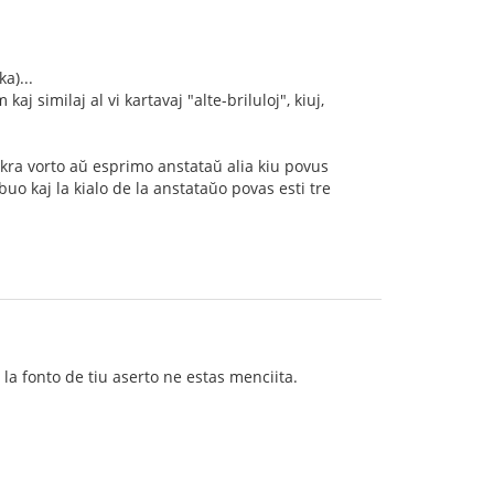
a)...
 similaj al vi kartavaj "alte-briluloj", kiuj,
akra vorto aŭ esprimo anstataŭ alia kiu povus
uo kaj la kialo de la anstataŭo povas esti tre
la fonto de tiu aserto ne estas menciita.