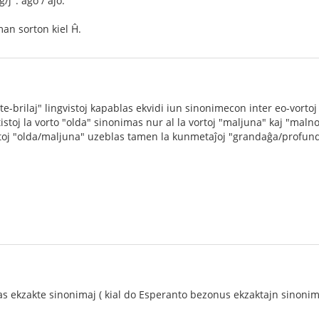
/ĵ": aĝo / aĵo.
man sorton kiel Ĥ.
te-brilaj" lingvistoj kapablas ekvidi iun sinonimecon inter eo-vortoj 
istoj la vorto "olda" sinonimas nur al la vortoj "maljuna" kaj "maln
rtoj "olda/maljuna" uzeblas tamen la kunmetaĵoj "grandaĝa/profun
stas ekzakte sinonimaj ( kial do Esperanto bezonus ekzaktajn sinoni