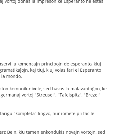
aj vortoj donas la impreson ke Esperanto ne estas
konservi la komencajn principojn de esperanto, kiuj
matikaĵojn, kaj tiuj, kiuj volas fari el Esperanto
e la mondo.
nton komunik-nivele, sed havas la malavantaĝon, ke
. germanaj vortoj "Streusel", "Tafelspitz", "Brezel"
fariĝu "kompleta" lingvo, nur iomete pli facile
rz Bein, kiu tamen enkondukis novajn vortojn, sed