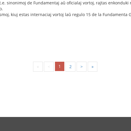
t.e. sinonimoj de Fundamentaj aŭ oficialaj vortoj, rajtas enkonduki
o.
smoj, kiuj estas internaciaj vortoj laŭ regulo 15 de la Fundamenta
1
«
<
2
>
»