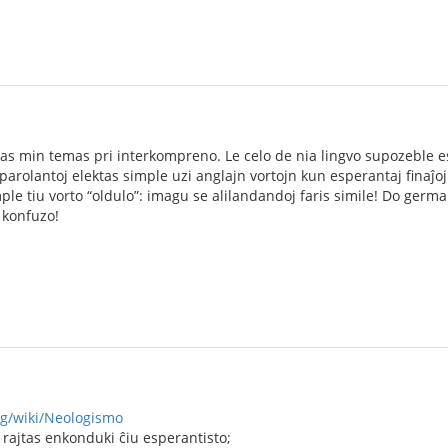
igas min temas pri interkompreno. Le celo de nia lingvo supozeble 
parolantoj elektas simple uzi anglajn vortojn kun esperantaj finaĵoj 
le tiu vorto “oldulo”: imagu se alilandandoj faris simile! Do german
 konfuzo!
rg/wiki/Neologismo
 rajtas enkonduki ĉiu esperantisto;