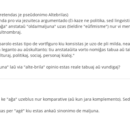
etendas je pseŭdonimo Altebrilas)
da pro via jezuiteca argumentado (ĉi-kaze ne politika, sed lingvistik
ĝa" anstataŭ "olda/maljuna" uzas (tieldire "eŭfimisme") nur vi mem kaj
ultnombraj.
rolo estas tipo de vortfiguro kiu konsistas je uzo de pli milda, ne
a leganto au aŭskultanto; tiu anstataŭita vorto nomiĝas tabua aŭ tab
lturaj, politikaj, sociaj, personaj kialoj."
una" laŭ via "alte-brila" opinio estas reale tabuaj aŭ vundigaj?
o, ke "aĝa" uzeblus nur komparative (aŭ kun jara komplemento). Sed 
kas per "agé" kiu estas ankaŭ sinonimo de maljuna.