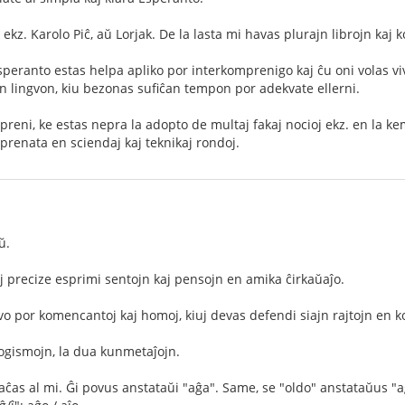
ekz. Karolo Piĉ, aŭ Lorjak. De la lasta mi havas plurajn librojn kaj
speranto estas helpa apliko por interkomprenigo kaj ĉu oni volas viv
n lingvon, kiu bezonas sufiĉan tempon por adekvate ellerni.
preni, ke estas nepra la adopto de multaj fakaj nocioj ekz. en la k
mprenata en sciendaj kaj teknikaj rondoj.
ŭ.
aj precize esprimi sentojn kaj pensojn en amika ĉirkaŭaĵo.
o por komencantoj kaj homoj, kiuj devas defendi siajn rajtojn en kon
ogismojn, la dua kunmetaĵojn.
aĉas al mi. Ĝi povus anstataŭi "aĝa". Same, se "oldo" anstataŭus "a