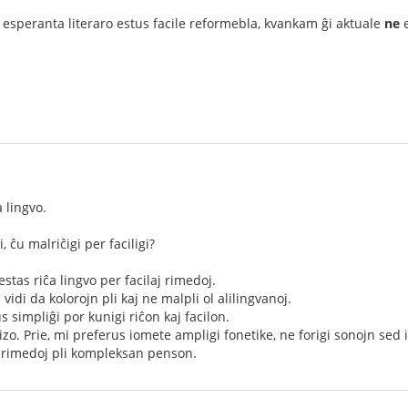
e esperanta literaro estus facile reformebla, kvankam ĝi aktuale
ne
e
 lingvo.
i, ĉu malriĉigi per faciligi?
stas riĉa lingvo per facilaj rimedoj.
idi da kolorojn pli kaj ne malpli ol alilingvanoj.
s simpliĝi por kunigi riĉon kaj facilon.
cizo. Prie, mi preferus iomete ampligi fonetike, ne forigi sonojn se
aj rimedoj pli kompleksan penson.