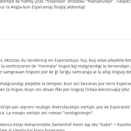
tatempe ke homoj uzas "hospitalo" anstataŭ "malsanulejo". Tiaspec
ur la Angla kun Esperantaj finaĵoj aldonitaj!
as, ekzistas du tendencoj en Esperantujo: tiuj, kiuj volas plejeble 
a vorttrezoron de "normala" lingvo kaj malgrandigi la lernendajn gra
ure samgravan lingvon por ke ĝi fariĝu samranga al la altaj lingvoj d
malgrandigi plejeble la tempon, kiun oni bezonas por lerni Espera
en la lingvo, kiujn oni devas fliki per lingvaj ĉirkaŭ-konstruaĵoj (ekz
breĉojn per alpreni multajn diversfacetajn vortojn, por ke Esperanto 
anca. La novajn vortojn oni nomas "neologismojn".
ndenco estas kompreneble Zamenhof mem, kaj ekz."Kabe" = Kazimie
ilate al simpla kaj klara Esperanto.