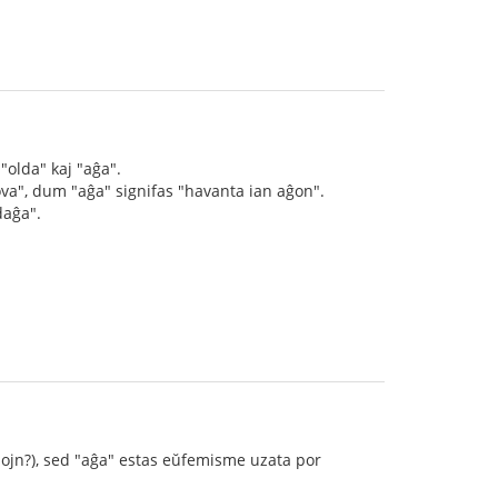
"olda" kaj "aĝa".
ova", dum "aĝa" signifas "havanta ian aĝon".
daĝa".
mojn?), sed "aĝa" estas eŭfemisme uzata por