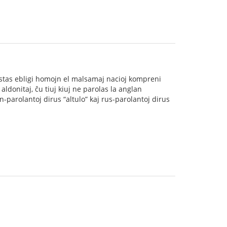
estas ebligi homojn el malsamaj nacioj kompreni
aldonitaj, ĉu tiuj kiuj ne parolas la anglan
-parolantoj dirus “altulo” kaj rus-parolantoj dirus