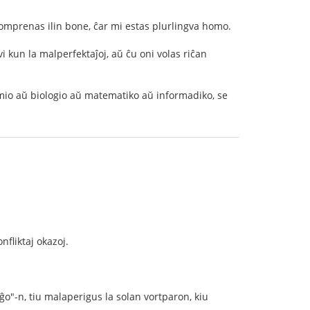
 komprenas ilin bone, ĉar mi estas plurlingva homo.
i kun la malperfektaĵoj, aŭ ĉu oni volas riĉan
emio aŭ biologio aŭ matematiko aŭ informadiko, se
fliktaj okazoj.
ĝo"-n, tiu malaperigus la solan vortparon, kiu