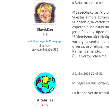
8 მაისი, 2023 20:36:09
@BaseObskuras (kiu pr
Vi estas simple admirin
Supozeble, la vorton "a
espereble, ne estas m
SlavikDze
Jen difino el Vikipedio:
3
"Eŭfemismo aŭ ĉirkaŭpa
მომხმარებლის პროფილი
vundigi la senton de l
ქვეყანა:
diversa, pro religiaj, ku
შეტყობინებები: 586
Kaj jen demando:
Ĉu la vortoj "olda/malj
8 მაისი, 2023 22:43:52
Mi legis en Vikivortar
La franca versio tradu
Altebrilas
77