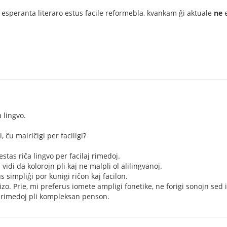
e esperanta literaro estus facile reformebla, kvankam ĝi aktuale
ne
e
 lingvo.
i, ĉu malriĉigi per faciligi?
stas riĉa lingvo per facilaj rimedoj.
idi da kolorojn pli kaj ne malpli ol alilingvanoj.
s simpliĝi por kunigi riĉon kaj facilon.
cizo. Prie, mi preferus iomete ampligi fonetike, ne forigi sonojn se
aj rimedoj pli kompleksan penson.