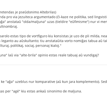
etendas je pseŭdonimo Altebrilas)
da pro via jezuiteca argumentado (ĉi-kaze ne politika, sed lingvistik
ĝa" anstataŭ "olda/maljuna" uzas (tieldire "eŭfimisme") nur vi mem kaj
ultnombraj.
rolo estas tipo de vortfiguro kiu konsistas je uzo de pli milda, ne
a leganto au aŭskultanto; tiu anstataŭita vorto nomiĝas tabua aŭ tab
lturaj, politikaj, sociaj, personaj kialoj."
una" laŭ via "alte-brila" opinio estas reale tabuaj aŭ vundigaj?
o, ke "aĝa" uzeblus nur komparative (aŭ kun jara komplemento). Sed 
kas per "agé" kiu estas ankaŭ sinonimo de maljuna.