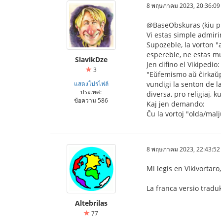
8 พฤษภาคม 2023, 20:36:09
@BaseObskuras (kiu pr
Vi estas simple admirin
Supozeble, la vorton "a
espereble, ne estas m
SlavikDze
Jen difino el Vikipedio:
3
"Eŭfemismo aŭ ĉirkaŭpa
แสดงโปรไฟล์
vundigi la senton de l
ประเทศ:
diversa, pro religiaj, ku
ข้อความ 586
Kaj jen demando:
Ĉu la vortoj "olda/malj
8 พฤษภาคม 2023, 22:43:52
Mi legis en Vikivortar
La franca versio tradu
Altebrilas
77