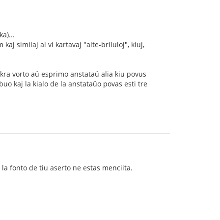
a)...
 similaj al vi kartavaj "alte-briluloj", kiuj,
akra vorto aŭ esprimo anstataŭ alia kiu povus
uo kaj la kialo de la anstataŭo povas esti tre
la fonto de tiu aserto ne estas menciita.