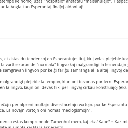
tatempe ke homoj uzas "hospitalo" anstataŭ "malsanulejo". Tiaspec
ur la Angla kun Esperantaj finaĵoj aldonitaj!
as, ekzistas du tendencoj en Esperantujo: tiuj, kiuj volas plejeble 
a vorttrezoron de "normala" lingvo kaj malgrandigi la lernendajn gra
ure samgravan lingvon por ke ĝi fariĝu samranga al la altaj lingvoj d
malgrandigi plejeble la tempon, kiun oni bezonas por lerni Espera
en la lingvo, kiujn oni devas fliki per lingvaj ĉirkaŭ-konstruaĵoj (ekz
breĉojn per alpreni multajn diversfacetajn vortojn, por ke Esperanto 
anca. La novajn vortojn oni nomas "neologismojn".
ndenco estas kompreneble Zamenhof mem, kaj ekz."Kabe" = Kazimie
ilate al simpla kaj klara Esperanto.