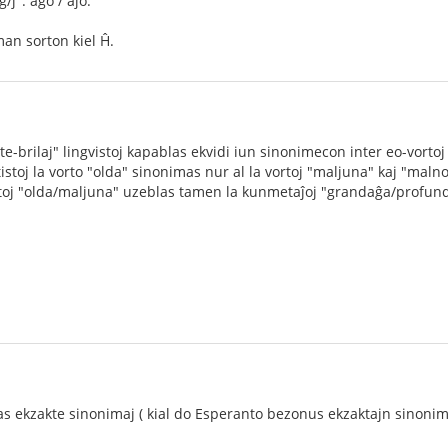
/ĵ": aĝo / aĵo.
man sorton kiel Ĥ.
te-brilaj" lingvistoj kapablas ekvidi iun sinonimecon inter eo-vortoj 
istoj la vorto "olda" sinonimas nur al la vortoj "maljuna" kaj "maln
rtoj "olda/maljuna" uzeblas tamen la kunmetaĵoj "grandaĝa/profun
stas ekzakte sinonimaj ( kial do Esperanto bezonus ekzaktajn sinoni