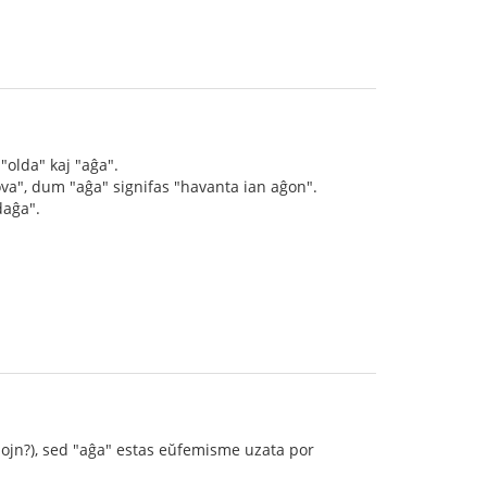
"olda" kaj "aĝa".
ova", dum "aĝa" signifas "havanta ian aĝon".
daĝa".
mojn?), sed "aĝa" estas eŭfemisme uzata por