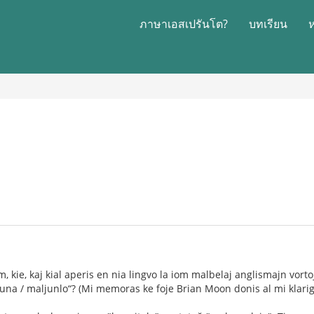
ภาษาเอสเปรันโต?
บทเรียน
m, kie, kaj kial aperis en nia lingvo la iom malbelaj anglismajn vortoj
na / maljunlo“? (Mi memoras ke foje Brian Moon donis al mi klarigon