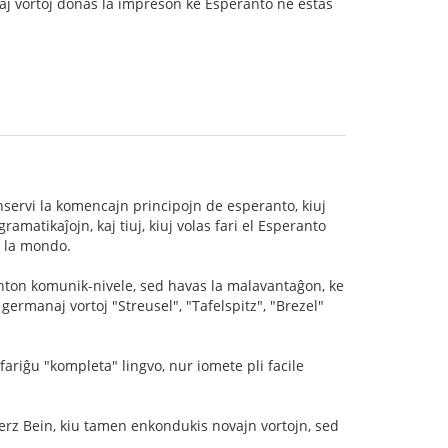
aj vortoj donas la impreson ke Esperanto ne estas
konservi la komencajn principojn de esperanto, kiuj
matikaĵojn, kaj tiuj, kiuj volas fari el Esperanto
e la mondo.
nton komunik-nivele, sed havas la malavantaĝon, ke
. germanaj vortoj "Streusel", "Tafelspitz", "Brezel"
fariĝu "kompleta" lingvo, nur iomete pli facile
rz Bein, kiu tamen enkondukis novajn vortojn, sed