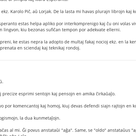
ekz. Karolo Piĉ, aŭ Lorjak. De la lasta mi havas plurajn librojn kaj
speranto estas helpa apliko por interkomprenigo kaj ĉu oni volas viv
n lingvon, kiu bezonas sufiĉan tempon por adekvate ellerni.
preni, ke estas nepra la adopto de multaj fakaj nocioj ekz. en la k
mprenata en sciendaj kaj teknikaj rondoj.
ŭ.
aj precize esprimi sentojn kaj pensojn en amika ĉirkaŭaĵo.
o por komencantoj kaj homoj, kiuj devas defendi siajn rajtojn en kon
ogismojn, la dua kunmetaĵojn.
aĉas al mi. Ĝi povus anstataŭi "aĝa". Same, se "oldo" anstataŭus "a