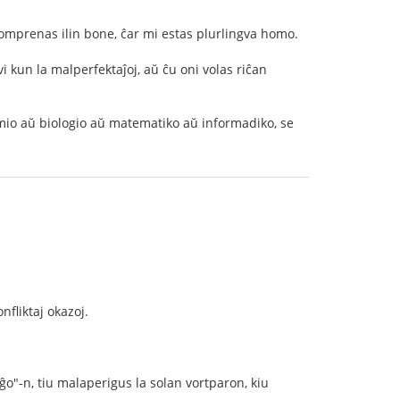
 komprenas ilin bone, ĉar mi estas plurlingva homo.
i kun la malperfektaĵoj, aŭ ĉu oni volas riĉan
emio aŭ biologio aŭ matematiko aŭ informadiko, se
fliktaj okazoj.
ĝo"-n, tiu malaperigus la solan vortparon, kiu