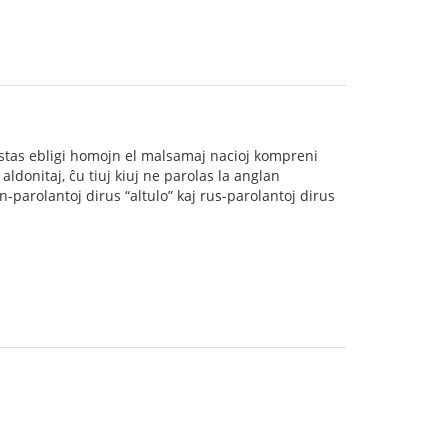
estas ebligi homojn el malsamaj nacioj kompreni
aldonitaj, ĉu tiuj kiuj ne parolas la anglan
-parolantoj dirus “altulo” kaj rus-parolantoj dirus