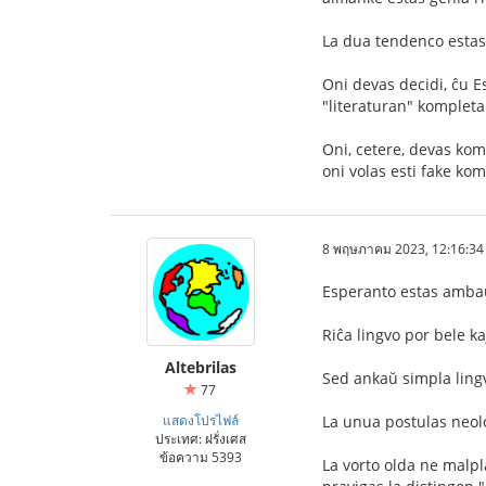
La dua tendenco estas 
Oni devas decidi, ĉu E
"literaturan" kompleta
Oni, cetere, devas kom
oni volas esti fake ko
8 พฤษภาคม 2023, 12:16:34
Esperanto estas amba
Riĉa lingvo por bele k
Altebrilas
Sed ankaŭ simpla lingv
77
แสดงโปรไฟล์
La unua postulas neol
ประเทศ: ฝรั่งเศส
ข้อความ 5393
La vorto olda ne malpl