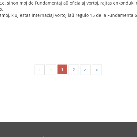
t.e. sinonimoj de Fundamentaj aŭ oficialaj vortoj, rajtas enkonduki
o.
smoj, kiuj estas internaciaj vortoj laŭ regulo 15 de la Fundamenta
1
«
<
2
>
»