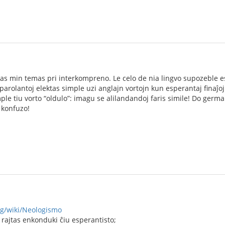
igas min temas pri interkompreno. Le celo de nia lingvo supozeble 
parolantoj elektas simple uzi anglajn vortojn kun esperantaj finaĵoj 
le tiu vorto “oldulo”: imagu se alilandandoj faris simile! Do german
 konfuzo!
rg/wiki/Neologismo
 rajtas enkonduki ĉiu esperantisto;