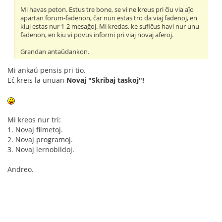
Mi havas peton. Estus tre bone, se vi ne kreus pri ĉiu via aĵo
apartan forum-fadenon, ĉar nun estas tro da viaj fadenoj, en
kiuj estas nur 1-2 mesaĝoj. Mi kredas, ke sufiĉus havi nur unu
fadenon, en kiu vi povus informi pri viaj novaj aferoj.
Grandan antaŭdankon.
Mi ankaŭ pensis pri tio.
Eĉ kreis la unuan
Novaj "Skribaj taskoj"!
Mi kreos nur tri:
1. Novaj filmetoj.
2. Novaj programoj.
3. Novaj lernobildoj.
Andreo.