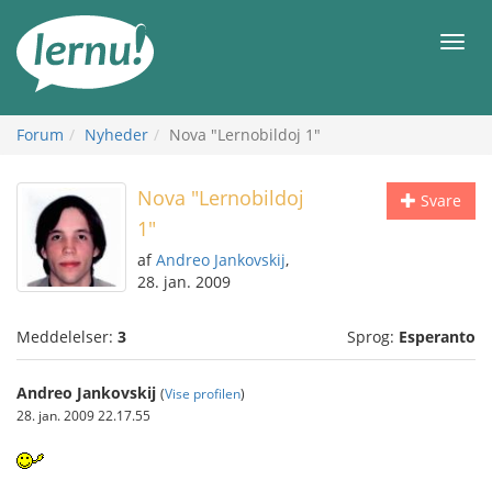
Til
indholdet
Men
Forum
Nyheder
Nova "Lernobildoj 1"
Nova "Lernobildoj
Svare
1"
af
Andreo Jankovskij
,
28. jan. 2009
Meddelelser:
3
Sprog:
Esperanto
Andreo Jankovskij
(
Vise profilen
)
28. jan. 2009 22.17.55