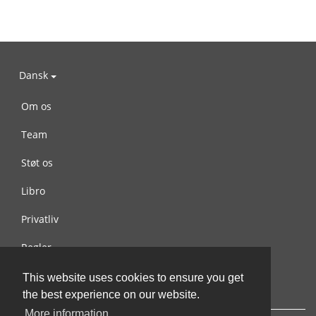
Dansk
Om os
Team
Støt os
Libro
Privatliv
Regler
Kontakt os
This website uses cookies to ensure you get
the best experience on our website.
More information