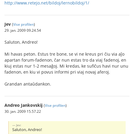
http://www.retejo.net/bildoj/lernobildoj/1/
Jev
(
Vise profilen
)
29. jan. 2009 09.24.54
Saluton, Andreo!
Mi havas peton. Estus tre bone, se vi ne kreus pri ĉiu via aĵo
apartan forum-fadenon, ĉar nun estas tro da viaj fadenoj, en
kiuj estas nur 1-2 mesaĝoj. Mi kredas, ke sufiĉus havi nur unu
fadenon, en kiu vi povus informi pri viaj novaj aferoj.
Grandan antaŭdankon.
Andreo Jankovskij
(
Vise profilen
)
30. jan. 2009 15.57.22
Jev:
Saluton, Andreo!