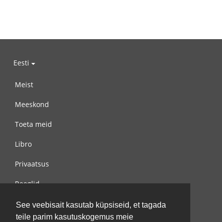
Eesti
Meist
Meeskond
Toeta meid
Libro
Privaatsus
Reeglid
Võta meiega ühendust
See veebisait kasutab küpsiseid, et tagada
teile parim kasutuskogemus meie