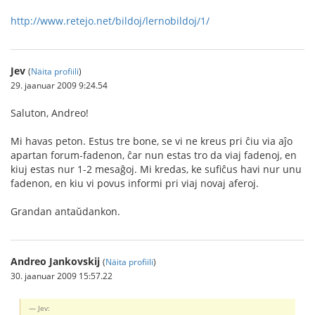
http://www.retejo.net/bildoj/lernobildoj/1/
Jev
(
Näita profiili
)
29. jaanuar 2009 9:24.54
Saluton, Andreo!
Mi havas peton. Estus tre bone, se vi ne kreus pri ĉiu via aĵo
apartan forum-fadenon, ĉar nun estas tro da viaj fadenoj, en
kiuj estas nur 1-2 mesaĝoj. Mi kredas, ke sufiĉus havi nur unu
fadenon, en kiu vi povus informi pri viaj novaj aferoj.
Grandan antaŭdankon.
Andreo Jankovskij
(
Näita profiili
)
30. jaanuar 2009 15:57.22
Jev: