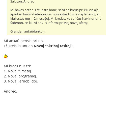
Saluton, Andreo!
Mi havas peton. Estus tre bone, se vi ne kreus pri ĉiu via aĵo
apartan forum-fadenon, ĉar nun estas tro da viaj fadenoj, en
kiuj estas nur 1-2 mesaĝoj. Mi kredas, ke sufiĉus havi nur unu
fadenon, en kiu vi povus informi pri viaj novaj aferoj.
Grandan antaŭdankon.
Mi ankaŭ pensis pri tio.
Eĉ kreis la unuan
Novaj "Skribaj taskoj"!
Mi kreos nur tri:
1. Novaj filmetoj.
2. Novaj programoj.
3. Novaj lernobildoj.
Andreo.