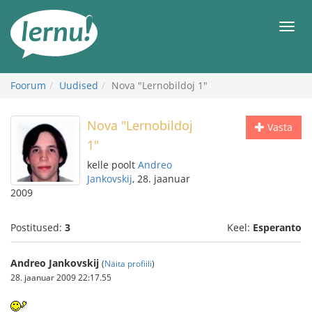
Sisu
juurde
Men
Foorum
Uudised
Nova "Lernobildoj 1"
Nova "Lernobildoj
Vasta
1"
kelle poolt
Andreo
Jankovskij
, 28. jaanuar
2009
Postitused:
3
Keel:
Esperanto
Andreo Jankovskij
(
Näita profiili
)
28. jaanuar 2009 22:17.55