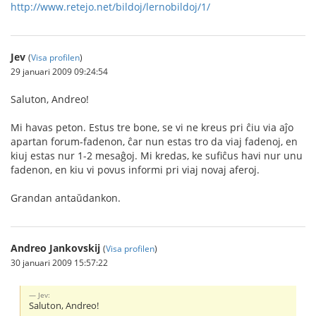
http://www.retejo.net/bildoj/lernobildoj/1/
Jev
(
Visa profilen
)
29 januari 2009 09:24:54
Saluton, Andreo!
Mi havas peton. Estus tre bone, se vi ne kreus pri ĉiu via aĵo
apartan forum-fadenon, ĉar nun estas tro da viaj fadenoj, en
kiuj estas nur 1-2 mesaĝoj. Mi kredas, ke sufiĉus havi nur unu
fadenon, en kiu vi povus informi pri viaj novaj aferoj.
Grandan antaŭdankon.
Andreo Jankovskij
(
Visa profilen
)
30 januari 2009 15:57:22
Jev:
Saluton, Andreo!