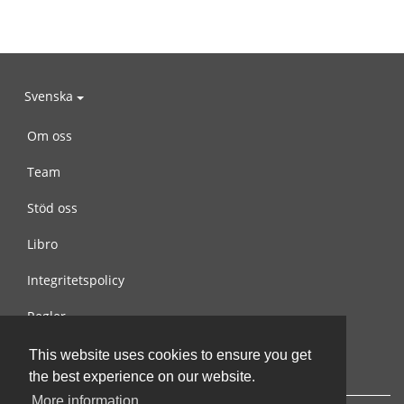
Svenska
Om oss
Team
Stöd oss
Libro
Integritetspolicy
Regler
Kontakta oss
This website uses cookies to ensure you get
the best experience on our website.
More information