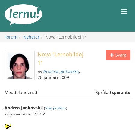
Till
sidans
Meny
innehåll
Forum
Nyheter
Nova "Lernobildoj 1"
Nova "Lernobildoj
Svara
1"
av
Andreo Jankovskij
,
28 januari 2009
Meddelanden:
3
Språk:
Esperanto
Andreo Jankovskij
(
Visa profilen
)
28 januari 2009 22:17:55