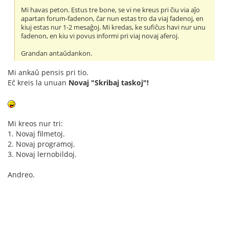
Mi havas peton. Estus tre bone, se vi ne kreus pri ĉiu via aĵo
apartan forum-fadenon, ĉar nun estas tro da viaj fadenoj, en
kiuj estas nur 1-2 mesaĝoj. Mi kredas, ke sufiĉus havi nur unu
fadenon, en kiu vi povus informi pri viaj novaj aferoj.
Grandan antaŭdankon.
Mi ankaŭ pensis pri tio.
Eĉ kreis la unuan
Novaj "Skribaj taskoj"!
Mi kreos nur tri:
1. Novaj filmetoj.
2. Novaj programoj.
3. Novaj lernobildoj.
Andreo.