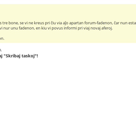
 tre bone, se vi ne kreus pri ĉiu via aĵo apartan forum-fadenon, ĉar nun estas
vi nur unu fadenon, en kiu vi povus informi pri viaj novaj aferoj.
on.
o.
j "Skribaj taskoj"!