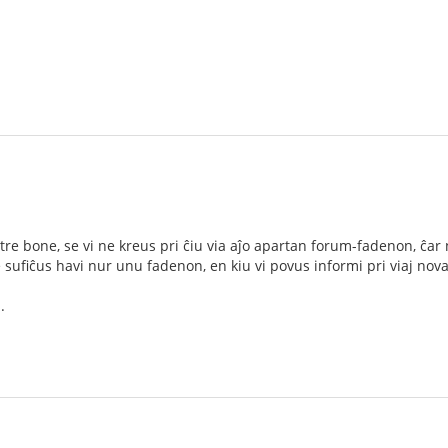
re bone, se vi ne kreus pri ĉiu via aĵo apartan forum-fadenon, ĉar n
 sufiĉus havi nur unu fadenon, en kiu vi povus informi pri viaj novaj
.