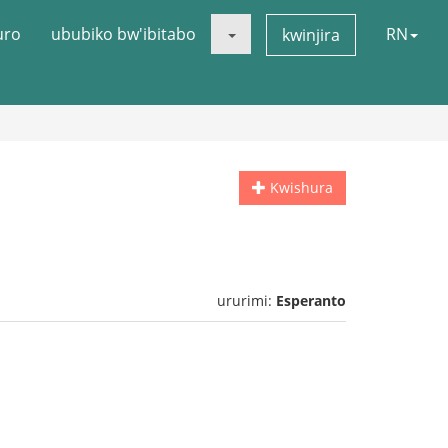
uro
ububiko bw'ibitabo
RN
kwinjira
Kwishura
ururimi:
Esperanto