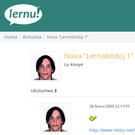
Ku
rupapuro
rw'ibirimwo
Inama
Bishasha
Nova "Lernobildoj 1"
Nova "Lernobildoj 1"
ca, kivuye
Ubutumwa
3
28 Nzero 2009 22:17:55
http://www.retejo.net/