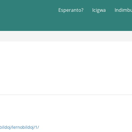
Esperanto?
Icigwa
Indimb
bildoj/lernobildoj/1/