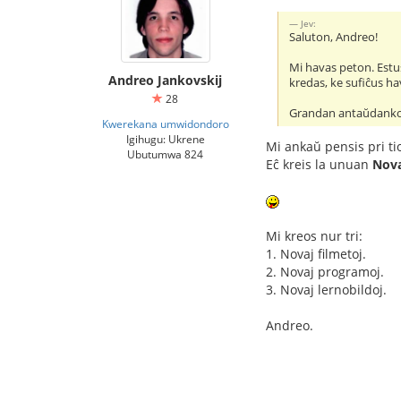
Jev:
Saluton, Andreo!
Mi havas peton. Estus
Andreo Jankovskij
kredas, ke sufiĉus ha
28
Grandan antaŭdank
Kwerekana umwidondoro
Igihugu: Ukrene
Mi ankaŭ pensis pri ti
Ubutumwa 824
Eĉ kreis la unuan
Nova
Mi kreos nur tri:
1. Novaj filmetoj.
2. Novaj programoj.
3. Novaj lernobildoj.
Andreo.