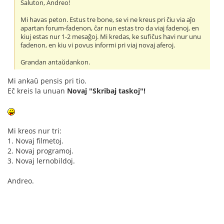
Saluton, Andreo!
Mi havas peton. Estus tre bone, se vi ne kreus pri ĉiu via aĵo
apartan forum-fadenon, ĉar nun estas tro da viaj fadenoj, en
kiuj estas nur 1-2 mesaĝoj. Mi kredas, ke sufiĉus havi nur unu
fadenon, en kiu vi povus informi pri viaj novaj aferoj.
Grandan antaŭdankon.
Mi ankaŭ pensis pri tio.
Eĉ kreis la unuan
Novaj "Skribaj taskoj"!
Mi kreos nur tri:
1. Novaj filmetoj.
2. Novaj programoj.
3. Novaj lernobildoj.
Andreo.