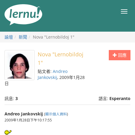
前
往
目
目
錄
錄
論壇
新聞
Nova "Lernobildoj 1"
Nova "Lernobildoj
回應
1"
貼文者:
Andreo
Jankovskij
, 2009年1月28
日
訊息:
3
語言:
Esperanto
Andreo Jankovskij
(
顯示個人資料
)
2009年1月28日下午10:17:55