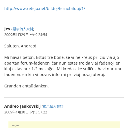
http://www.retejo.net/bildoj/lernobildoj/1/
Jev
(
顯示個人資料
)
2009年1月29日上午9:24:54
Saluton, Andreo!
Mi havas peton. Estus tre bone, se vi ne kreus pri ĉiu via aĵo
apartan forum-fadenon, ĉar nun estas tro da viaj fadenoj, en
kiuj estas nur 1-2 mesaĝoj. Mi kredas, ke sufiĉus havi nur unu
fadenon, en kiu vi povus informi pri viaj novaj aferoj.
Grandan antaŭdankon.
Andreo Jankovskij
(
顯示個人資料
)
2009年1月30日下午3:57:22
Jev: