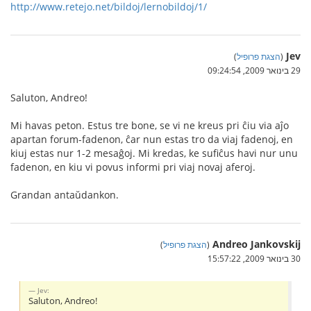
http://www.retejo.net/bildoj/lernobildoj/1/
Jev
(
הצגת פרופיל
)
29 בינואר 2009, 09:24:54
Saluton, Andreo!
Mi havas peton. Estus tre bone, se vi ne kreus pri ĉiu via aĵo
apartan forum-fadenon, ĉar nun estas tro da viaj fadenoj, en
kiuj estas nur 1-2 mesaĝoj. Mi kredas, ke sufiĉus havi nur unu
fadenon, en kiu vi povus informi pri viaj novaj aferoj.
Grandan antaŭdankon.
Andreo Jankovskij
(
הצגת פרופיל
)
30 בינואר 2009, 15:57:22
Jev:
Saluton, Andreo!