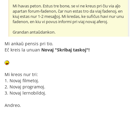
Mi havas peton. Estus tre bone, se vi ne kreus pri ĉiu via aĵo
apartan forum-fadenon, ĉar nun estas tro da viaj fadenoj, en
kiuj estas nur 1-2 mesaĝoj. Mi kredas, ke sufiĉus havi nur unu
fadenon, en kiu vi povus informi pri viaj novaj aferoj.
Grandan antaŭdankon.
Mi ankaŭ pensis pri tio.
Eĉ kreis la unuan
Novaj "Skribaj taskoj"!
Mi kreos nur tri:
1. Novaj filmetoj.
2. Novaj programoj.
3. Novaj lernobildoj.
Andreo.