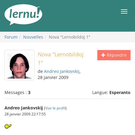
Aller
au
Men
contenu
Forum
Nouvelles
Nova "Lernobildoj 1"
Nova "Lernobildoj
Répondre
1"
de
Andreo Jankovskij
,
28 janvier 2009
Messages :
3
Langue:
Esperanto
Andreo Jankovskij
(
Voir le profil
)
28 janvier 2009 22:17:55