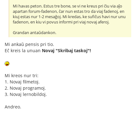
Mi havas peton. Estus tre bone, se vi ne kreus pri ĉiu via aĵo
apartan forum-fadenon, ĉar nun estas tro da viaj fadenoj, en
kiuj estas nur 1-2 mesaĝoj. Mi kredas, ke sufiĉus havi nur unu
fadenon, en kiu vi povus informi pri viaj novaj aferoj.
Grandan antaŭdankon.
Mi ankaŭ pensis pri tio.
Eĉ kreis la unuan
Novaj "Skribaj taskoj"!
Mi kreos nur tri:
1. Novaj filmetoj.
2. Novaj programoj.
3. Novaj lernobildoj.
Andreo.