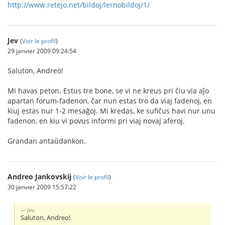
http://www.retejo.net/bildoj/lernobildoj/1/
Jev
(
Voir le profil
)
29 janvier 2009 09:24:54
Saluton, Andreo!
Mi havas peton. Estus tre bone, se vi ne kreus pri ĉiu via aĵo
apartan forum-fadenon, ĉar nun estas tro da viaj fadenoj, en
kiuj estas nur 1-2 mesaĝoj. Mi kredas, ke sufiĉus havi nur unu
fadenon, en kiu vi povus informi pri viaj novaj aferoj.
Grandan antaŭdankon.
Andreo Jankovskij
(
Voir le profil
)
30 janvier 2009 15:57:22
Jev:
Saluton, Andreo!