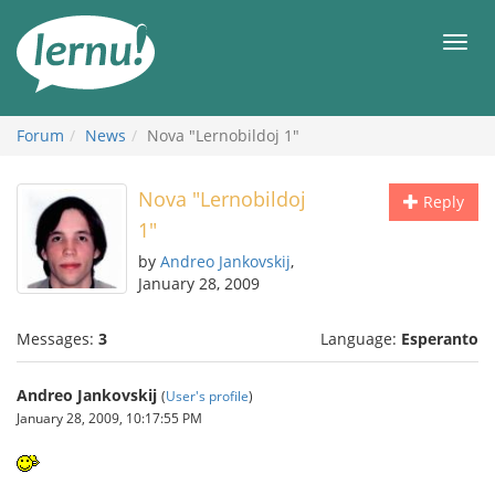
Skip
to
Men
the
content
Forum
News
Nova "Lernobildoj 1"
Nova "Lernobildoj
Reply
1"
by
Andreo Jankovskij
,
January 28, 2009
Messages:
3
Language:
Esperanto
Andreo Jankovskij
(
User's profile
)
January 28, 2009, 10:17:55 PM