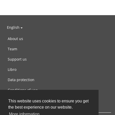
English
About us
Team
Support us
Libro
Data protection
Conditions of use
Contact us
This website uses cookies to ensure you get
the best experience on our website.
More information