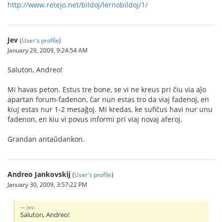
http://www.retejo.net/bildoj/lernobildoj/1/
Jev
(
User's profile
)
January 29, 2009, 9:24:54 AM
Saluton, Andreo!
Mi havas peton. Estus tre bone, se vi ne kreus pri ĉiu via aĵo
apartan forum-fadenon, ĉar nun estas tro da viaj fadenoj, en
kiuj estas nur 1-2 mesaĝoj. Mi kredas, ke sufiĉus havi nur unu
fadenon, en kiu vi povus informi pri viaj novaj aferoj.
Grandan antaŭdankon.
Andreo Jankovskij
(
User's profile
)
January 30, 2009, 3:57:22 PM
Jev:
Saluton, Andreo!