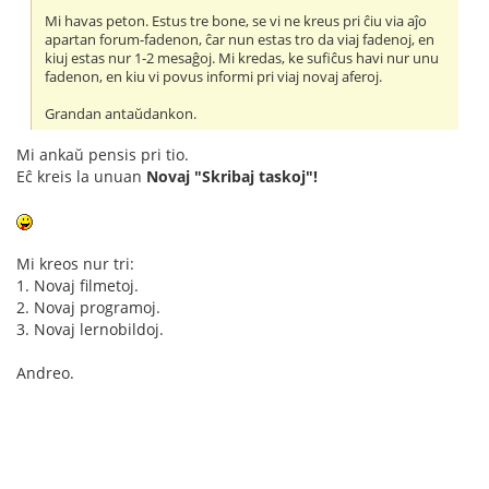
Mi havas peton. Estus tre bone, se vi ne kreus pri ĉiu via aĵo
apartan forum-fadenon, ĉar nun estas tro da viaj fadenoj, en
kiuj estas nur 1-2 mesaĝoj. Mi kredas, ke sufiĉus havi nur unu
fadenon, en kiu vi povus informi pri viaj novaj aferoj.
Grandan antaŭdankon.
Mi ankaŭ pensis pri tio.
Eĉ kreis la unuan
Novaj "Skribaj taskoj"!
Mi kreos nur tri:
1. Novaj filmetoj.
2. Novaj programoj.
3. Novaj lernobildoj.
Andreo.