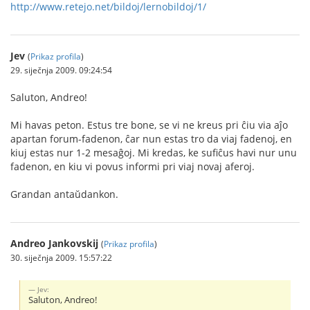
http://www.retejo.net/bildoj/lernobildoj/1/
Jev
(
Prikaz profila
)
29. siječnja 2009. 09:24:54
Saluton, Andreo!
Mi havas peton. Estus tre bone, se vi ne kreus pri ĉiu via aĵo
apartan forum-fadenon, ĉar nun estas tro da viaj fadenoj, en
kiuj estas nur 1-2 mesaĝoj. Mi kredas, ke sufiĉus havi nur unu
fadenon, en kiu vi povus informi pri viaj novaj aferoj.
Grandan antaŭdankon.
Andreo Jankovskij
(
Prikaz profila
)
30. siječnja 2009. 15:57:22
Jev:
Saluton, Andreo!