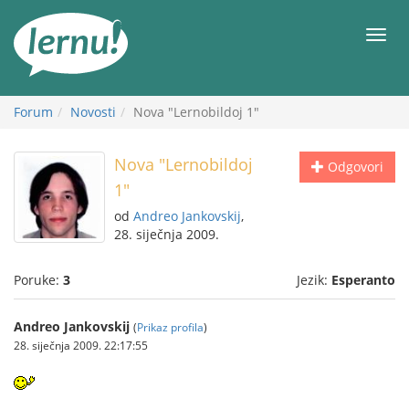
Sadržaj
Meni
Forum
Novosti
Nova "Lernobildoj 1"
Nova "Lernobildoj
Odgovori
1"
od
Andreo Jankovskij
,
28. siječnja 2009.
Poruke:
3
Jezik:
Esperanto
Andreo Jankovskij
(
Prikaz profila
)
28. siječnja 2009. 22:17:55