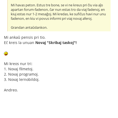
Mi havas peton. Estus tre bone, se vi ne kreus pri ĉiu via aĵo
apartan forum-fadenon, ĉar nun estas tro da viaj fadenoj, en
kiuj estas nur 1-2 mesaĝoj. Mi kredas, ke sufiĉus havi nur unu
fadenon, en kiu vi povus informi pri viaj novaj aferoj.
Grandan antaŭdankon.
Mi ankaŭ pensis pri tio.
Eĉ kreis la unuan
Novaj "Skribaj taskoj"!
Mi kreos nur tri:
1. Novaj filmetoj.
2. Novaj programoj.
3. Novaj lernobildoj.
Andreo.