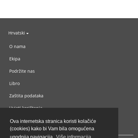
Hrvatski
O nama
Ekipa
Podržite nas
Libro
Zaštita podataka
Uvjeti korištenja
Kontaktiraj nas
Ova internetska stranica koristi kolačiće
(cookies) kako bi Vam bila omogućena
ugodnija navigacija.
Više informacija