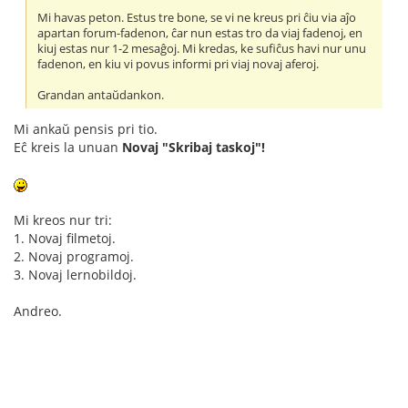
Mi havas peton. Estus tre bone, se vi ne kreus pri ĉiu via aĵo
apartan forum-fadenon, ĉar nun estas tro da viaj fadenoj, en
kiuj estas nur 1-2 mesaĝoj. Mi kredas, ke sufiĉus havi nur unu
fadenon, en kiu vi povus informi pri viaj novaj aferoj.
Grandan antaŭdankon.
Mi ankaŭ pensis pri tio.
Eĉ kreis la unuan
Novaj "Skribaj taskoj"!
Mi kreos nur tri:
1. Novaj filmetoj.
2. Novaj programoj.
3. Novaj lernobildoj.
Andreo.