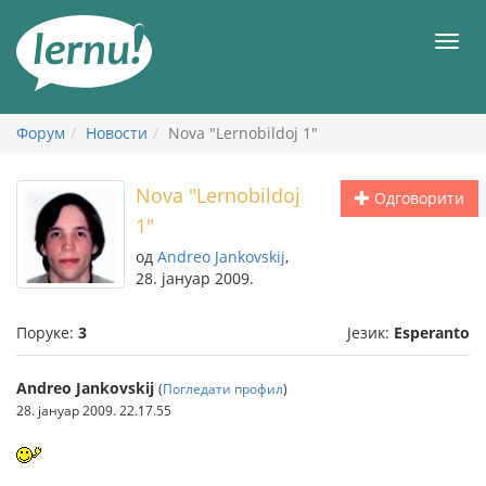
У
садржају
Мен
Форум
Новости
Nova "Lernobildoj 1"
Nova "Lernobildoj
Одговорити
1"
од
Andreo Jankovskij
,
28. јануар 2009.
Поруке:
3
Језик:
Esperanto
Andreo Jankovskij
(
Погледати профил
)
28. јануар 2009. 22.17.55