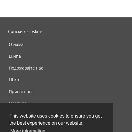
Српски / srpski
О нама
Екипа
Подржавајте нас
Libro
Приватност
Правила
Контактирајте нас
This website uses cookies to ensure you get
the best experience on our website.
More information