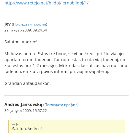
http://www.retejo.net/bildoj/lernobildoj/1/
Jev
(
Погледати профил
)
29. јануар 2009. 09.24.54
Saluton, Andreo!
Mi havas peton. Estus tre bone, se vi ne kreus pri ĉiu via aĵo
apartan forum-fadenon, ĉar nun estas tro da viaj fadenoj, en
kiuj estas nur 1-2 mesaĝoj. Mi kredas, ke sufiĉus havi nur unu
fadenon, en kiu vi povus informi pri viaj novaj aferoj.
Grandan antaŭdankon.
Andreo Jankovskij
(
Погледати профил
)
30. јануар 2009. 15.57.22
Jev:
Saluton, Andreo!