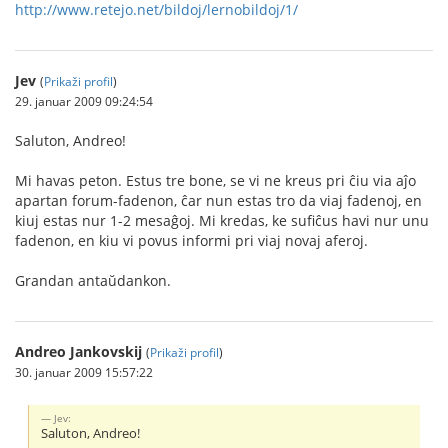
http://www.retejo.net/bildoj/lernobildoj/1/
Jev
(
Prikaži profil
)
29. januar 2009 09:24:54
Saluton, Andreo!
Mi havas peton. Estus tre bone, se vi ne kreus pri ĉiu via aĵo
apartan forum-fadenon, ĉar nun estas tro da viaj fadenoj, en
kiuj estas nur 1-2 mesaĝoj. Mi kredas, ke sufiĉus havi nur unu
fadenon, en kiu vi povus informi pri viaj novaj aferoj.
Grandan antaŭdankon.
Andreo Jankovskij
(
Prikaži profil
)
30. januar 2009 15:57:22
Jev:
Saluton, Andreo!