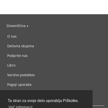
Slovenščina
O nas
Delovna skupina
Podprite nas
Libro
Varstvo podatkov
Pogoji uporabe
Navežite stik z nami
Ta stran za svoje delo uporablja Piškotke.
Več informacij