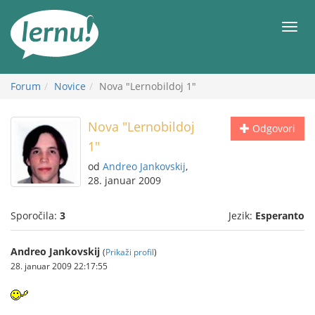
K
vsebini
Meni
Forum
Novice
Nova "Lernobildoj 1"
Nova "Lernobildoj
Odgovori
1"
od
Andreo Jankovskij
,
28. januar 2009
Sporočila:
3
Jezik:
Esperanto
Andreo Jankovskij
(
Prikaži profil
)
28. januar 2009 22:17:55