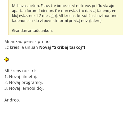
Mi havas peton. Estus tre bone, se vi ne kreus pri ĉiu via aĵo
apartan forum-fadenon, ĉar nun estas tro da viaj fadenoj, en
kiuj estas nur 1-2 mesaĝoj. Mi kredas, ke sufiĉus havi nur unu
fadenon, en kiu vi povus informi pri viaj novaj aferoj.
Grandan antaŭdankon.
Mi ankaŭ pensis pri tio.
Eĉ kreis la unuan
Novaj "Skribaj taskoj"!
Mi kreos nur tri:
1. Novaj filmetoj.
2. Novaj programoj.
3. Novaj lernobildoj.
Andreo.