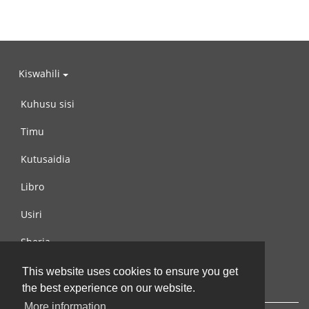
Kiswahili
Kuhusu sisi
Timu
Kutusaidia
Libro
Usiri
Sheria
Wasiliana na si
This website uses cookies to ensure you get
the best experience on our website.
More information