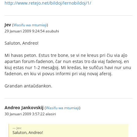
http://www.retejo.net/bildoj/lernobildoj/1/
Jev
(
Wasifu wa mtumiaji
)
29 Januari 2009 9:24:54 asubuhi
Saluton, Andreo!
Mi havas peton. Estus tre bone, se vi ne kreus pri ĉiu via aĵo
apartan forum-fadenon, ĉar nun estas tro da viaj fadenoj, en
kiuj estas nur 1-2 mesaĝoj. Mi kredas, ke sufiĉus havi nur unu
fadenon, en kiu vi povus informi pri viaj novaj aferoj.
Grandan antaŭdankon.
Andreo Jankovskij
(
Wasifu wa mtumiaji
)
30 Januari 2009 3:57:22 alasiri
Jev:
Saluton, Andreo!