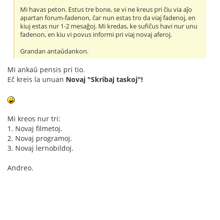
Mi havas peton. Estus tre bone, se vi ne kreus pri ĉiu via aĵo
apartan forum-fadenon, ĉar nun estas tro da viaj fadenoj, en
kiuj estas nur 1-2 mesaĝoj. Mi kredas, ke sufiĉus havi nur unu
fadenon, en kiu vi povus informi pri viaj novaj aferoj.
Grandan antaŭdankon.
Mi ankaŭ pensis pri tio.
Eĉ kreis la unuan
Novaj "Skribaj taskoj"!
Mi kreos nur tri:
1. Novaj filmetoj.
2. Novaj programoj.
3. Novaj lernobildoj.
Andreo.