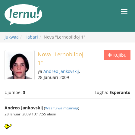
Kwa
maudhui
orod
jukwaa
Habari
Nova "Lernobildoj 1"
Nova "Lernobildoj
Kujibu
1"
ya
Andreo Jankovskij
,
28 Januari 2009
Ujumbe:
3
Lugha:
Esperanto
Andreo Jankovskij
(
Wasifu wa mtumiaji
)
28 Januari 2009 10:17:55 alasiri