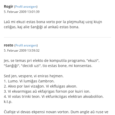
Rogir
(
Profil anzeigen
)
5. Februar 2009 13:01:39
Laŭ mi ekuzi estas bona vorto por la plejmultaj uzoj kiujn
celiĝas, kaj alie ŝanĝiĝi al ankaŭ estas bona.
rosto
(
Profil anzeigen
)
5. Februar 2009 13:59:32
Jes, se temas pri elekto de komputila programo, "ekuzi",
"ŝanĝiĝi", "decidi uzi", tio estas bone, mi konsentas.
Sed jen, vespere, vi eniras hejmen.
1. Lumo. Vi lumiĝas ĉambron.
2. Akvo por lavi vizaĝon. Vi ekfluigas akvon.
3. Vi ekvarmigas aŭ ekfajrigas fornon por kuiri ion.
4. Vi volas trinki teon. Vi ekfunkciigas elektran akvabolilon.
k.t.p.
Ĉiafoje vi devas ekpensi novan vorton. Dum angle aŭ ruse ve