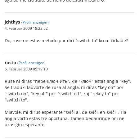
jchthys
(
Profil anzeigen
)
4. Februar 2009 18:22:52
Do, ruse ne estas metodo por diri "switch to" krom ĉirkaŭe?
rosto
(
Profil anzeigen
)
5. Februar 2009 05:19:10
Ruse ni diras "пере-ключ-ить", kie "ключ" estas angla "key".
Se traduki laŭvorte de rusa al angla, ni diras "key on" por
"switch on", "key off" por "switch off", kaj "rekey to" por
"switch to".
Miavole, mi dirus esperante "sviĉi al, de-sviĉi, en-sviĉi". Tia
angla vorto estas tre oportuna. Tamen bedaŭrinde oni ne
uzas ĝin esperante.