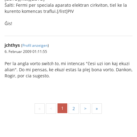
Ŝalti: Fermi per speciala aparato elektran cirkviton, tiel ke la
kurento komencas traflui.[/list]PIV
Ĝis!
jchthys
(
Profil anzeigen
)
6. Februar 2009 01:11:55
Per la angla vorto
switch to
, mi intencas "ĉesi uzi ion kaj ekuzi
alian". Do mi pensas, ke
ekuzi
estas la plej bona vorto. Dankon,
Rogir, por cia sugesto.
1
«
<
2
>
»