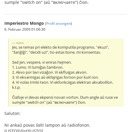
sumple "switch on" (aŭ "включаете") ĉion.
Imperiestro Mongo
(
Profil anzeigen
)
6. Februar 2009 01:06:30
rosto:
Jes, se temas pri elekto de komputila programo, "ekuzi",
"ŝanĝiĝi", "decidi uzi", tio estas bone, mi konsentas.
Sed jen, vespere, vi eniras hejmen.
1. Lumo. Vi lumiĝas ĉambron.
2. Akvo por lavi vizaĝon. Vi ekfluigas akvon.
3. Vi ekvarmigas aŭ ekfajrigas fornon por kuiri ion.
4. Vi volas trinki teon. Vi ekfunkciigas elektran akvabolilon.
k.t.p.
Ĉiafoje vi devas ekpensi novan vorton. Dum angle aŭ ruse ve
sumple "switch on" (aŭ "включаете") ĉion.
Saluton:
Ni ankaŭ povas
ŝalti
lampon aŭ radiofonon.
[LISTO][/list][LISTO]