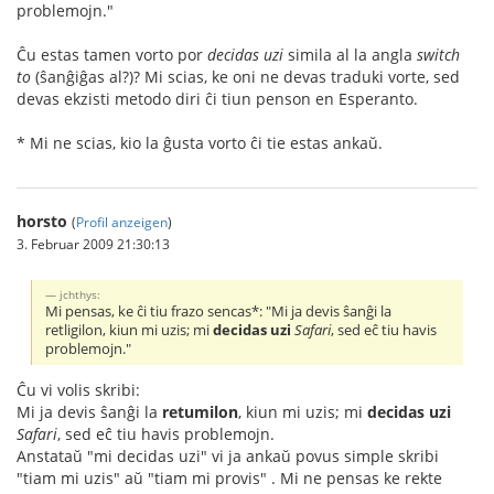
problemojn."
Ĉu estas tamen vorto por
decidas uzi
simila al la angla
switch
to
(ŝanĝiĝas al?)? Mi scias, ke oni ne devas traduki vorte, sed
devas ekzisti metodo diri ĉi tiun penson en Esperanto.
* Mi ne scias, kio la ĝusta vorto ĉi tie estas ankaŭ.
horsto
(
Profil anzeigen
)
3. Februar 2009 21:30:13
jchthys:
Mi pensas, ke ĉi tiu frazo sencas*: "Mi ja devis ŝanĝi la
retligilon, kiun mi uzis; mi
decidas uzi
Safari
, sed eĉ tiu havis
problemojn."
Ĉu vi volis skribi:
Mi ja devis ŝanĝi la
retumilon
, kiun mi uzis; mi
decidas uzi
Safari
, sed eĉ tiu havis problemojn.
Anstataŭ "mi decidas uzi" vi ja ankaŭ povus simple skribi
"tiam mi uzis" aŭ "tiam mi provis" . Mi ne pensas ke rekte