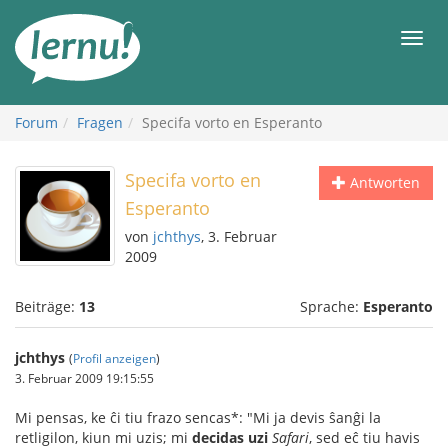
Zum
Inhalt
Men
Forum
Fragen
Specifa vorto en Esperanto
Specifa vorto en
Antworten
Esperanto
von
jchthys
, 3. Februar
2009
Beiträge:
13
Sprache:
Esperanto
jchthys
(
Profil anzeigen
)
3. Februar 2009 19:15:55
Mi pensas, ke ĉi tiu frazo sencas*: "Mi ja devis ŝanĝi la
retligilon, kiun mi uzis; mi
decidas uzi
Safari
, sed eĉ tiu havis