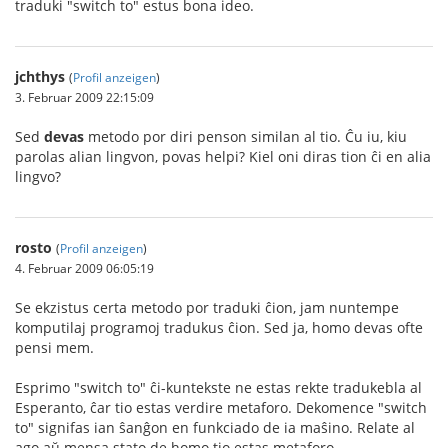
traduki "switch to" estus bona ideo.
jchthys
(
Profil anzeigen
)
3. Februar 2009 22:15:09
Sed
devas
metodo por diri penson similan al tio. Ĉu iu, kiu
parolas alian lingvon, povas helpi? Kiel oni diras tion ĉi en alia
lingvo?
rosto
(
Profil anzeigen
)
4. Februar 2009 06:05:19
Se ekzistus certa metodo por traduki ĉion, jam nuntempe
komputilaj programoj tradukus ĉion. Sed ja, homo devas ofte
pensi mem.
Esprimo "switch to" ĉi-kuntekste ne estas rekte tradukebla al
Esperanto, ĉar tio estas verdire metaforo. Dekomence "switch
to" signifas ian ŝanĝon en funkciado de ia maŝino. Relate al
ago aŭ mensa stato de homo tio estas metaforo.