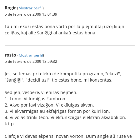
Rogir
(
Mostrar perfil
)
5 de febrero de 2009 13:01:39
Laŭ mi ekuzi estas bona vorto por la plejmultaj uzoj kiujn
celiĝas, kaj alie ŝanĝiĝi al ankaŭ estas bona.
rosto
(
Mostrar perfil
)
5 de febrero de 2009 13:59:32
Jes, se temas pri elekto de komputila programo, "ekuzi",
"ŝanĝiĝi", "decidi uzi", tio estas bone, mi konsentas.
Sed jen, vespere, vi eniras hejmen.
1. Lumo. Vi lumiĝas ĉambron.
2. Akvo por lavi vizaĝon. Vi ekfluigas akvon.
3. Vi ekvarmigas aŭ ekfajrigas fornon por kuiri ion.
4. Vi volas trinki teon. Vi ekfunkciigas elektran akvabolilon.
k.t.p.
Ĉiafoje vi devas ekpensi novan vorton. Dum angle aŭ ruse ve