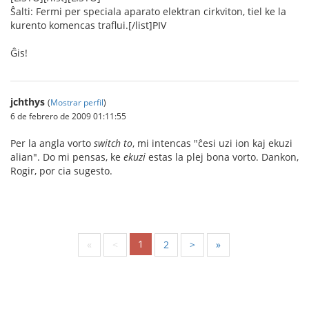
Ŝalti: Fermi per speciala aparato elektran cirkviton, tiel ke la
kurento komencas traflui.[/list]PIV
Ĝis!
jchthys
(
Mostrar perfil
)
6 de febrero de 2009 01:11:55
Per la angla vorto
switch to
, mi intencas "ĉesi uzi ion kaj ekuzi
alian". Do mi pensas, ke
ekuzi
estas la plej bona vorto. Dankon,
Rogir, por cia sugesto.
1
«
<
2
>
»