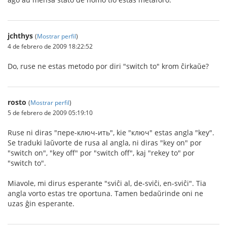
jchthys
(
Mostrar perfil
)
4 de febrero de 2009 18:22:52
Do, ruse ne estas metodo por diri "switch to" krom ĉirkaŭe?
rosto
(
Mostrar perfil
)
5 de febrero de 2009 05:19:10
Ruse ni diras "пере-ключ-ить", kie "ключ" estas angla "key".
Se traduki laŭvorte de rusa al angla, ni diras "key on" por
"switch on", "key off" por "switch off", kaj "rekey to" por
"switch to".
Miavole, mi dirus esperante "sviĉi al, de-sviĉi, en-sviĉi". Tia
angla vorto estas tre oportuna. Tamen bedaŭrinde oni ne
uzas ĝin esperante.