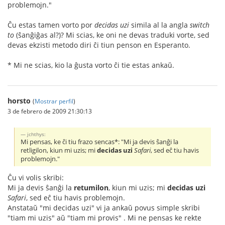
problemojn."
Ĉu estas tamen vorto por
decidas uzi
simila al la angla
switch
to
(ŝanĝiĝas al?)? Mi scias, ke oni ne devas traduki vorte, sed
devas ekzisti metodo diri ĉi tiun penson en Esperanto.
* Mi ne scias, kio la ĝusta vorto ĉi tie estas ankaŭ.
horsto
(
Mostrar perfil
)
3 de febrero de 2009 21:30:13
jchthys:
Mi pensas, ke ĉi tiu frazo sencas*: "Mi ja devis ŝanĝi la
retligilon, kiun mi uzis; mi
decidas uzi
Safari
, sed eĉ tiu havis
problemojn."
Ĉu vi volis skribi:
Mi ja devis ŝanĝi la
retumilon
, kiun mi uzis; mi
decidas uzi
Safari
, sed eĉ tiu havis problemojn.
Anstataŭ "mi decidas uzi" vi ja ankaŭ povus simple skribi
"tiam mi uzis" aŭ "tiam mi provis" . Mi ne pensas ke rekte