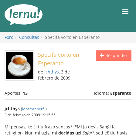
Contenido
Men
Foro
Consultas
Specifa vorto en Esperanto
Specifa vorto en
Responder
Esperanto
de
jchthys
, 3 de
febrero de 2009
Aportes:
13
Idioma:
Esperanto
jchthys
(
Mostrar perfil
)
3 de febrero de 2009 19:15:55
Mi pensas, ke ĉi tiu frazo sencas*: "Mi ja devis ŝanĝi la
retligilon, kiun mi uzis; mi
decidas uzi
Safari
, sed eĉ tiu havis