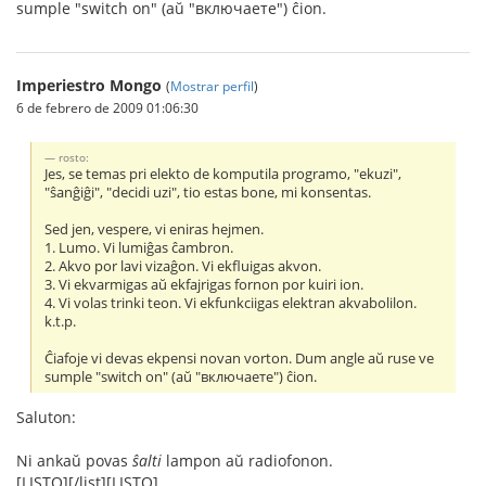
sumple "switch on" (aŭ "включаете") ĉion.
Imperiestro Mongo
(
Mostrar perfil
)
6 de febrero de 2009 01:06:30
rosto:
Jes, se temas pri elekto de komputila programo, "ekuzi",
"ŝanĝiĝi", "decidi uzi", tio estas bone, mi konsentas.
Sed jen, vespere, vi eniras hejmen.
1. Lumo. Vi lumiĝas ĉambron.
2. Akvo por lavi vizaĝon. Vi ekfluigas akvon.
3. Vi ekvarmigas aŭ ekfajrigas fornon por kuiri ion.
4. Vi volas trinki teon. Vi ekfunkciigas elektran akvabolilon.
k.t.p.
Ĉiafoje vi devas ekpensi novan vorton. Dum angle aŭ ruse ve
sumple "switch on" (aŭ "включаете") ĉion.
Saluton:
Ni ankaŭ povas
ŝalti
lampon aŭ radiofonon.
[LISTO][/list][LISTO]