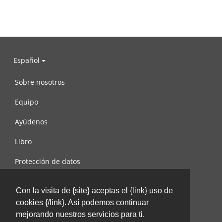
Español
Sobre nosotros
Equipo
Ayúdenos
Libro
Protección de datos
Condiciones de uso
Con la visita de {site} aceptas el {link} uso de
Contáctenos
cookies {/link}. Así podemos continuar
mejorando nuestros servicios para ti.