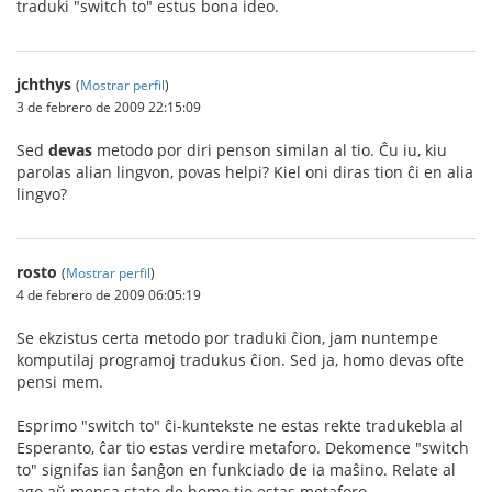
traduki "switch to" estus bona ideo.
jchthys
(
Mostrar perfil
)
3 de febrero de 2009 22:15:09
Sed
devas
metodo por diri penson similan al tio. Ĉu iu, kiu
parolas alian lingvon, povas helpi? Kiel oni diras tion ĉi en alia
lingvo?
rosto
(
Mostrar perfil
)
4 de febrero de 2009 06:05:19
Se ekzistus certa metodo por traduki ĉion, jam nuntempe
komputilaj programoj tradukus ĉion. Sed ja, homo devas ofte
pensi mem.
Esprimo "switch to" ĉi-kuntekste ne estas rekte tradukebla al
Esperanto, ĉar tio estas verdire metaforo. Dekomence "switch
to" signifas ian ŝanĝon en funkciado de ia maŝino. Relate al
ago aŭ mensa stato de homo tio estas metaforo.