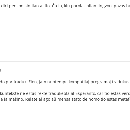
iri penson similan al tio. Ĉu iu, kiu parolas alian lingvon, povas hel
9
odo por traduki ĉion, jam nuntempe komputilaj programoj tradukus
-kuntekste ne estas rekte tradukebla al Esperanto, ĉar tio estas ve
e ia maŝino. Relate al ago aŭ mensa stato de homo tio estas metaf