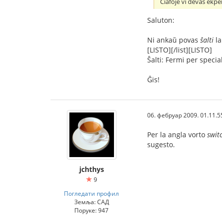
Ĉiafoje vi devas ekp
Saluton:
Ni ankaŭ povas
ŝalti
la
[LISTO][/list][LISTO]
Ŝalti: Fermi per specia
Ĝis!
06. фебруар 2009. 01.11.5
Per la angla vorto
swit
sugesto.
jchthys
9
Погледати профил
Земља: САД
Поруке: 947