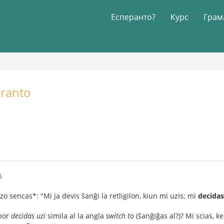
Есперанто?
Курс
Грам
eranto
5
azo sencas*: "Mi ja devis ŝanĝi la retligilon, kiun mi uzis; mi
decidas
 por
decidas uzi
simila al la angla
switch to
(ŝanĝiĝas al?)? Mi scias, k