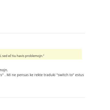
i
, sed eĉ tiu havis problemojn."
emojn.
s" . Mi ne pensas ke rekte traduki "switch to" estus