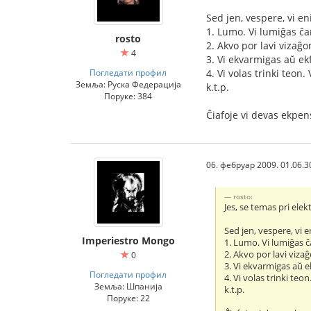
Sed jen, vespere, vi e
1. Lumo. Vi lumiĝas ĉ
rosto
2. Akvo por lavi vizaĝo
4
3. Vi ekvarmigas aŭ ekf
Погледати профил
4. Vi volas trinki teon.
Земља: Руска Федерација
k.t.p.
Поруке: 384
Ĉiafoje vi devas ekpe
06. фебруар 2009. 01.06.3
rosto:
Jes, se temas pri ele
Sed jen, vespere, vi 
Imperiestro Mongo
1. Lumo. Vi lumiĝas 
2. Akvo por lavi vizaĝ
0
3. Vi ekvarmigas aŭ ek
Погледати профил
4. Vi volas trinki teo
Земља: Шпанија
k.t.p.
Поруке: 22