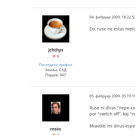
04. фебруар 2009. 18.22.5
Do, ruse ne estas meto
jchthys
9
Погледати профил
Земља: САД
Поруке: 947
05. фебруар 2009. 05.19.1
Ruse ni diras "пере-клю
por "switch off", kaj "r
Miavole, mi dirus espe
rosto