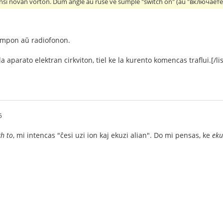
ensi novan vorton. Dum angle aŭ ruse ve sumple "switch on" (aŭ "включаете"
mpon aŭ radiofonon.
la aparato elektran cirkviton, tiel ke la kurento komencas traflui.[/lis
5
ch to
, mi intencas "ĉesi uzi ion kaj ekuzi alian". Do mi pensas, ke
eku