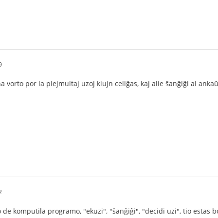
9
 vorto por la plejmultaj uzoj kiujn celiĝas, kaj alie ŝanĝiĝi al anka
2
o de komputila programo, "ekuzi", "ŝanĝiĝi", "decidi uzi", tio estas 