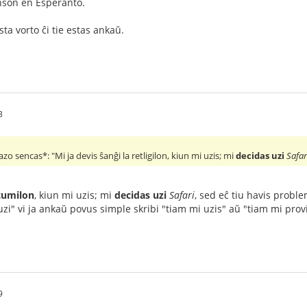
enson en Esperanto.
sta vorto ĉi tie estas ankaŭ.
3
razo sencas*: "Mi ja devis ŝanĝi la retligilon, kiun mi uzis; mi
decidas uzi
Safar
tumilon
, kiun mi uzis; mi
decidas uzi
Safari
, sed eĉ tiu havis probl
zi" vi ja ankaŭ povus simple skribi "tiam mi uzis" aŭ "tiam mi provi
9