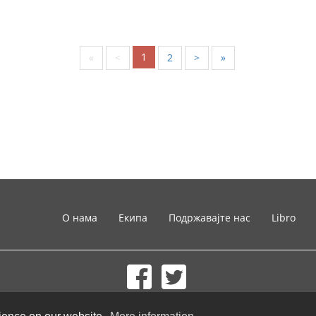
1
«
<
2
>
»
О нама
Екипа
Подржавајте нас
Libro
© 2002-2026 lernu.net |
Impressum