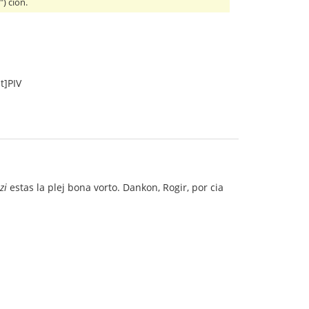
) ĉion.
t]PIV
zi
estas la plej bona vorto. Dankon, Rogir, por cia