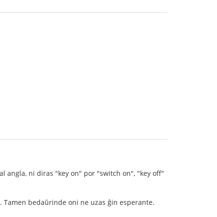
 angla, ni diras "key on" por "switch on", "key off"
tuna. Tamen bedaŭrinde oni ne uzas ĝin esperante.