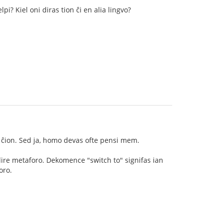
pi? Kiel oni diras tion ĉi en alia lingvo?
 ĉion. Sed ja, homo devas ofte pensi mem.
rdire metaforo. Dekomence "switch to" signifas ian
oro.