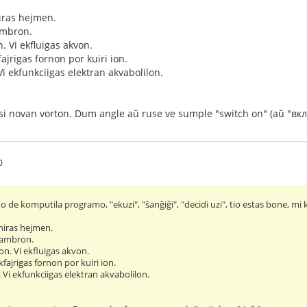
niras hejmen.
ambron.
n. Vi ekfluigas akvon.
ajrigas fornon por kuiri ion.
 Vi ekfunkciigas elektran akvabolilon.
nsi novan vorton. Dum angle aŭ ruse ve sumple "switch on" (aŭ "вк
0
kto de komputila programo, "ekuzi", "ŝanĝiĝi", "decidi uzi", tio estas bone, mi
eniras hejmen.
ĉambron.
on. Vi ekfluigas akvon.
fajrigas fornon por kuiri ion.
n. Vi ekfunkciigas elektran akvabolilon.