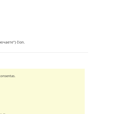
лючаете") ĉion.
 konsentas.