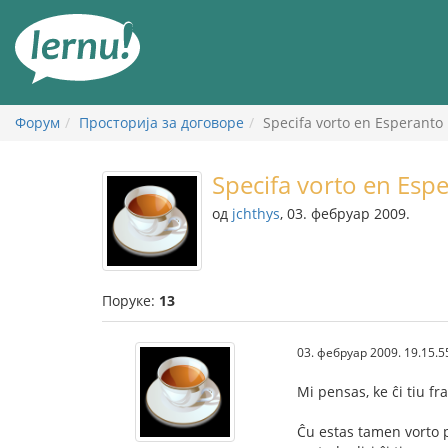
У
садржају
Форум
Просторија за договоре
Specifa vorto en Esperanto
Specifa vorto en Esp
од
jchthys
, 03. фебруар 2009.
Поруке:
13
03. фебруар 2009. 19.15.5
Mi pensas, ke ĉi tiu fr
Ĉu estas tamen vorto