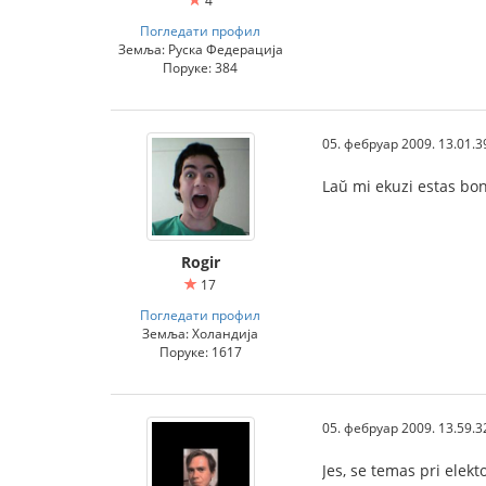
4
Погледати профил
Земља: Руска Федерација
Поруке: 384
05. фебруар 2009. 13.01.3
Laŭ mi ekuzi estas bona
Rogir
17
Погледати профил
Земља: Холандија
Поруке: 1617
05. фебруар 2009. 13.59.3
Jes, se temas pri elekt