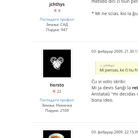
metodo diri ĉi tiun p
jchthys
9
* Mi ne scias, kio la ĝu
Погледати профил
Земља: САД
Поруке: 947
03. фебруар 2009. 21.30.1
jchthys:
Mi pensas, ke ĉi tiu f
Ĉu vi volis skribi:
horsto
Mi ja devis ŝanĝi la
re
22
Anstataŭ "mi decidas u
bona ideo.
Погледати профил
Земља: Немачка
Поруке: 2109
03. фебруар 2009. 22.15.0