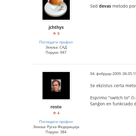
Sed
devas
metodo por d
jchthys
9
Погледати профил
Земља: САД
Поруке: 947
04. фебруар 2009. 06.05.1
Se ekzistus certa met
Esprimo "switch to" ĉi
ŝanĝon en funkciado d
rosto
4
Погледати профил
Земља: Руска Федерација
Поруке: 384