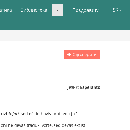
атика
Библиотека
SR
Поздравити
Одговорити
Језик:
Esperanto
 uzi
Safari
, sed eĉ tiu havis problemojn."
e oni ne devas traduki vorte, sed devas ekzisti