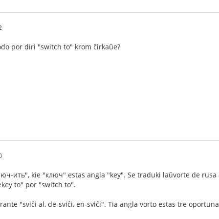
2
do por diri "switch to" krom ĉirkaŭe?
0
ч-ить", kie "ключ" estas angla "key". Se traduki laŭvorte de rusa al
ekey to" por "switch to".
rante "sviĉi al, de-sviĉi, en-sviĉi". Tia angla vorto estas tre opor