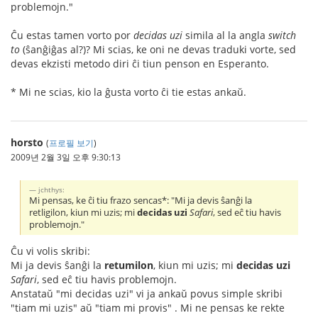
problemojn."
Ĉu estas tamen vorto por
decidas uzi
simila al la angla
switch
to
(ŝanĝiĝas al?)? Mi scias, ke oni ne devas traduki vorte, sed
devas ekzisti metodo diri ĉi tiun penson en Esperanto.
* Mi ne scias, kio la ĝusta vorto ĉi tie estas ankaŭ.
horsto
(
프로필 보기
)
2009년 2월 3일 오후 9:30:13
jchthys:
Mi pensas, ke ĉi tiu frazo sencas*: "Mi ja devis ŝanĝi la
retligilon, kiun mi uzis; mi
decidas uzi
Safari
, sed eĉ tiu havis
problemojn."
Ĉu vi volis skribi:
Mi ja devis ŝanĝi la
retumilon
, kiun mi uzis; mi
decidas uzi
Safari
, sed eĉ tiu havis problemojn.
Anstataŭ "mi decidas uzi" vi ja ankaŭ povus simple skribi
"tiam mi uzis" aŭ "tiam mi provis" . Mi ne pensas ke rekte