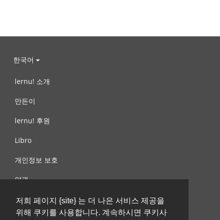
한국어
lernu! 소개
만든이
lernu! 후원
Libro
개인정보 보호
약관
제안, 문의
저희 페이지 {site} 는 더 나은 서비스 제공을
위해 쿠키를 사용합니다. 계속하시면 쿠키사