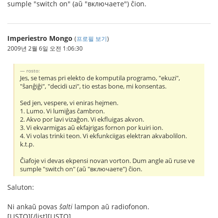
sumple "switch on" (aŭ "включаете") ĉion.
Imperiestro Mongo
(
프로필 보기
)
2009년 2월 6일 오전 1:06:30
rosto:
Jes, se temas pri elekto de komputila programo, "ekuzi",
"ŝanĝiĝi", "decidi uzi", tio estas bone, mi konsentas.
Sed jen, vespere, vi eniras hejmen.
1. Lumo. Vi lumiĝas ĉambron.
2. Akvo por lavi vizaĝon. Vi ekfluigas akvon.
3. Vi ekvarmigas aŭ ekfajrigas fornon por kuiri ion.
4. Vi volas trinki teon. Vi ekfunkciigas elektran akvabolilon.
k.t.p.
Ĉiafoje vi devas ekpensi novan vorton. Dum angle aŭ ruse ve
sumple "switch on" (aŭ "включаете") ĉion.
Saluton:
Ni ankaŭ povas
ŝalti
lampon aŭ radiofonon.
[LISTO][/list][LISTO]