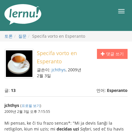
본
문
메
으
뉴
로
토론
질문
Specifa vorto en Esperanto
Specifa vorto en
댓글 쓰기
Esperanto
글쓴이:
jchthys
, 2009년
2월 3일
글:
13
언어:
Esperanto
jchthys
(
프로필 보기
)
2009년 2월 3일 오후 7:15:55
Mi pensas, ke ĉi tiu frazo sencas*: "Mi ja devis ŝanĝi la
retligilon, kiun mi uzis; mi
decidas uzi
Safari
, sed eĉ tiu havis