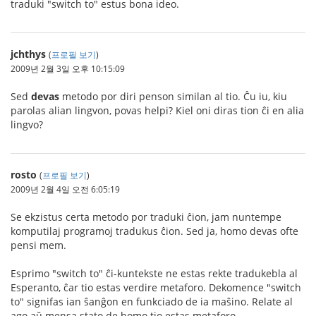
traduki "switch to" estus bona ideo.
jchthys
(
프로필 보기
)
2009년 2월 3일 오후 10:15:09
Sed
devas
metodo por diri penson similan al tio. Ĉu iu, kiu
parolas alian lingvon, povas helpi? Kiel oni diras tion ĉi en alia
lingvo?
rosto
(
프로필 보기
)
2009년 2월 4일 오전 6:05:19
Se ekzistus certa metodo por traduki ĉion, jam nuntempe
komputilaj programoj tradukus ĉion. Sed ja, homo devas ofte
pensi mem.
Esprimo "switch to" ĉi-kuntekste ne estas rekte tradukebla al
Esperanto, ĉar tio estas verdire metaforo. Dekomence "switch
to" signifas ian ŝanĝon en funkciado de ia maŝino. Relate al
ago aŭ mensa stato de homo tio estas metaforo.