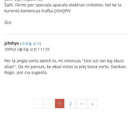
Ŝalti: Fermi per speciala aparato elektran cirkviton, tiel ke la
kurento komencas traflui.[/list]PIV
Ĝis!
jchthys
(
프로필 보기
)
2009년 2월 6일 오전 1:11:55
Per la angla vorto
switch to
, mi intencas "ĉesi uzi ion kaj ekuzi
alian". Do mi pensas, ke
ekuzi
estas la plej bona vorto. Dankon,
Rogir, por cia sugesto.
1
«
<
2
>
»