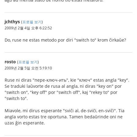
jchthys
(
프로필 보기
)
2009년 2월 4일 오후 6:22:52
Do, ruse ne estas metodo por diri "switch to" krom ĉirkaŭe?
rosto
(
프로필 보기
)
2009년 2월 5일 오전 5:19:10
Ruse ni diras "пере-ключ-ить", kie "ключ" estas angla "key".
Se traduki laŭvorte de rusa al angla, ni diras "key on" por
"switch on", "key off" por "switch off", kaj "rekey to" por
"switch to".
Miavole, mi dirus esperante "sviĉi al, de-sviĉi, en-sviĉi". Tia
angla vorto estas tre oportuna. Tamen bedaŭrinde oni ne
uzas ĝin esperante.