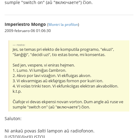
sumple "switch on" (aŭ "включаете") ĉion.
Imperiestro Mongo
(
Montri la profilon
)
2009-februaro-06 01:06:30
rosto:
Jes, se temas pri elekto de komputila programo, "ekuzi",
"ŝanĝiĝi", "decidi uzi", tio estas bone, mi konsentas.
Sed jen, vespere, vi eniras hejmen.
1. Lumo. Vi lumiĝas ĉambron.
2. Akvo por lavi vizaĝon. Vi ekfluigas akvon.
3. Vi ekvarmigas aŭ ekfajrigas fornon por kuiri ion.
4. Vi volas trinki teon. Vi ekfunkciigas elektran akvabolilon.
k.t.p.
Ĉiafoje vi devas ekpensi novan vorton. Dum angle aŭ ruse ve
sumple "switch on" (aŭ "включаете") ĉion.
Saluton:
Ni ankaŭ povas
ŝalti
lampon aŭ radiofonon.
[LISTO][/list][LISTO]