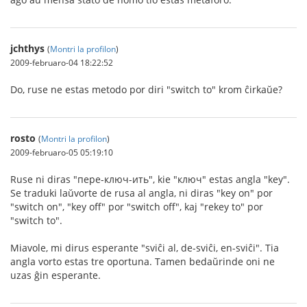
jchthys
(
Montri la profilon
)
2009-februaro-04 18:22:52
Do, ruse ne estas metodo por diri "switch to" krom ĉirkaŭe?
rosto
(
Montri la profilon
)
2009-februaro-05 05:19:10
Ruse ni diras "пере-ключ-ить", kie "ключ" estas angla "key".
Se traduki laŭvorte de rusa al angla, ni diras "key on" por
"switch on", "key off" por "switch off", kaj "rekey to" por
"switch to".
Miavole, mi dirus esperante "sviĉi al, de-sviĉi, en-sviĉi". Tia
angla vorto estas tre oportuna. Tamen bedaŭrinde oni ne
uzas ĝin esperante.