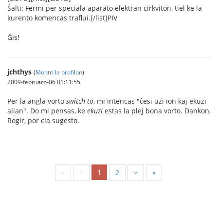
Ŝalti: Fermi per speciala aparato elektran cirkviton, tiel ke la
kurento komencas traflui.[/list]PIV
Ĝis!
jchthys
(
Montri la profilon
)
2009-februaro-06 01:11:55
Per la angla vorto
switch to
, mi intencas "ĉesi uzi ion kaj ekuzi
alian". Do mi pensas, ke
ekuzi
estas la plej bona vorto. Dankon,
Rogir, por cia sugesto.
1
«
<
2
>
»