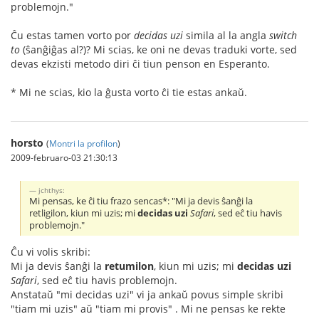
problemojn."
Ĉu estas tamen vorto por
decidas uzi
simila al la angla
switch
to
(ŝanĝiĝas al?)? Mi scias, ke oni ne devas traduki vorte, sed
devas ekzisti metodo diri ĉi tiun penson en Esperanto.
* Mi ne scias, kio la ĝusta vorto ĉi tie estas ankaŭ.
horsto
(
Montri la profilon
)
2009-februaro-03 21:30:13
jchthys:
Mi pensas, ke ĉi tiu frazo sencas*: "Mi ja devis ŝanĝi la
retligilon, kiun mi uzis; mi
decidas uzi
Safari
, sed eĉ tiu havis
problemojn."
Ĉu vi volis skribi:
Mi ja devis ŝanĝi la
retumilon
, kiun mi uzis; mi
decidas uzi
Safari
, sed eĉ tiu havis problemojn.
Anstataŭ "mi decidas uzi" vi ja ankaŭ povus simple skribi
"tiam mi uzis" aŭ "tiam mi provis" . Mi ne pensas ke rekte