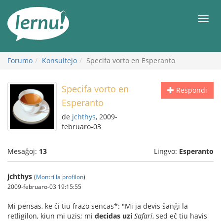
Al
la
Men
enhavo
Forumo
Konsultejo
Specifa vorto en Esperanto
Specifa vorto en
Respondi
Esperanto
de
jchthys
, 2009-
februaro-03
Mesaĝoj:
13
Lingvo:
Esperanto
jchthys
(
Montri la profilon
)
2009-februaro-03 19:15:55
Mi pensas, ke ĉi tiu frazo sencas*: "Mi ja devis ŝanĝi la
retligilon, kiun mi uzis; mi
decidas uzi
Safari
, sed eĉ tiu havis