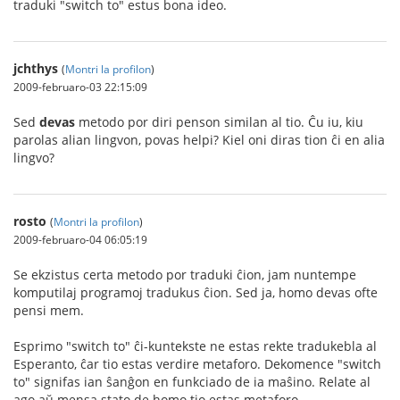
traduki "switch to" estus bona ideo.
jchthys
(
Montri la profilon
)
2009-februaro-03 22:15:09
Sed
devas
metodo por diri penson similan al tio. Ĉu iu, kiu
parolas alian lingvon, povas helpi? Kiel oni diras tion ĉi en alia
lingvo?
rosto
(
Montri la profilon
)
2009-februaro-04 06:05:19
Se ekzistus certa metodo por traduki ĉion, jam nuntempe
komputilaj programoj tradukus ĉion. Sed ja, homo devas ofte
pensi mem.
Esprimo "switch to" ĉi-kuntekste ne estas rekte tradukebla al
Esperanto, ĉar tio estas verdire metaforo. Dekomence "switch
to" signifas ian ŝanĝon en funkciado de ia maŝino. Relate al
ago aŭ mensa stato de homo tio estas metaforo.