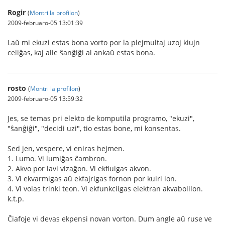
Rogir
(
Montri la profilon
)
2009-februaro-05 13:01:39
Laŭ mi ekuzi estas bona vorto por la plejmultaj uzoj kiujn
celiĝas, kaj alie ŝanĝiĝi al ankaŭ estas bona.
rosto
(
Montri la profilon
)
2009-februaro-05 13:59:32
Jes, se temas pri elekto de komputila programo, "ekuzi",
"ŝanĝiĝi", "decidi uzi", tio estas bone, mi konsentas.
Sed jen, vespere, vi eniras hejmen.
1. Lumo. Vi lumiĝas ĉambron.
2. Akvo por lavi vizaĝon. Vi ekfluigas akvon.
3. Vi ekvarmigas aŭ ekfajrigas fornon por kuiri ion.
4. Vi volas trinki teon. Vi ekfunkciigas elektran akvabolilon.
k.t.p.
Ĉiafoje vi devas ekpensi novan vorton. Dum angle aŭ ruse ve