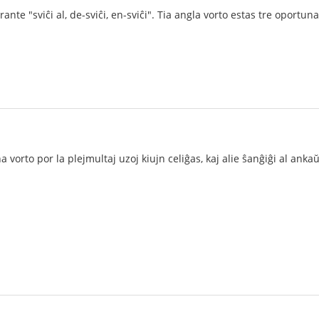
rante "sviĉi al, de-sviĉi, en-sviĉi". Tia angla vorto estas tre opor
 vorto por la plejmultaj uzoj kiujn celiĝas, kaj alie ŝanĝiĝi al anka