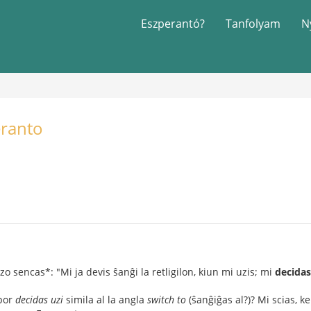
Eszperantó?
Tanfolyam
N
eranto
azo sencas*: "Mi ja devis ŝanĝi la retligilon, kiun mi uzis; mi
decidas
 por
decidas uzi
simila al la angla
switch to
(ŝanĝiĝas al?)? Mi scias, k