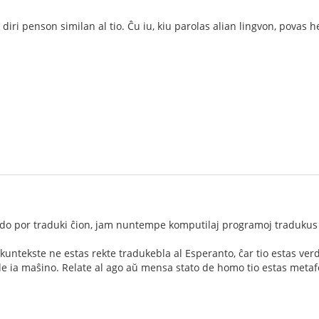
iri penson similan al tio. Ĉu iu, kiu parolas alian lingvon, povas hel
odo por traduki ĉion, jam nuntempe komputilaj programoj tradukus
-kuntekste ne estas rekte tradukebla al Esperanto, ĉar tio estas ve
e ia maŝino. Relate al ago aŭ mensa stato de homo tio estas metaf