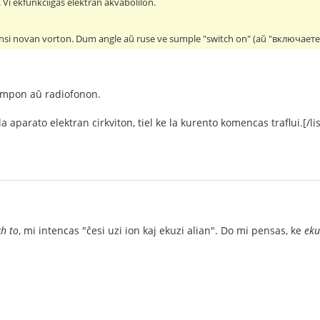
n. Vi ekfunkciigas elektran akvabolilon.
ensi novan vorton. Dum angle aŭ ruse ve sumple "switch on" (aŭ "включаете"
mpon aŭ radiofonon.
la aparato elektran cirkviton, tiel ke la kurento komencas traflui.[/lis
ch to
, mi intencas "ĉesi uzi ion kaj ekuzi alian". Do mi pensas, ke
eku