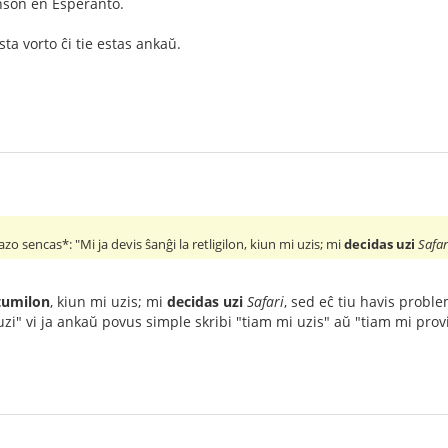
enson en Esperanto.
sta vorto ĉi tie estas ankaŭ.
razo sencas*: "Mi ja devis ŝanĝi la retligilon, kiun mi uzis; mi
decidas uzi
Safar
tumilon
, kiun mi uzis; mi
decidas uzi
Safari
, sed eĉ tiu havis probl
zi" vi ja ankaŭ povus simple skribi "tiam mi uzis" aŭ "tiam mi provi