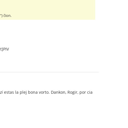
) ĉion.
t]PIV
zi
estas la plej bona vorto. Dankon, Rogir, por cia