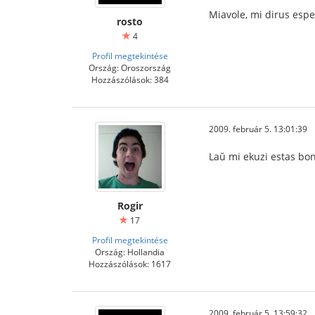
Miavole, mi dirus espe
rosto
4
Profil megtekintése
Ország: Oroszország
Hozzászólások: 384
2009. február 5. 13:01:39
Laŭ mi ekuzi estas bona
Rogir
17
Profil megtekintése
Ország: Hollandia
Hozzászólások: 1617
2009. február 5. 13:59:32