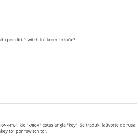
do por diri "switch to" krom ĉirkaŭe?
ч-ить", kie "ключ" estas angla "key". Se traduki laŭvorte de rusa al
ekey to" por "switch to".