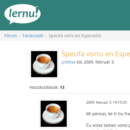
Tartalom
Fórum
Tanácsadó
Specifa vorto en Esperanto
Specifa vorto en Esp
jchthys
-tól, 2009. február 3.
Hozzászólások:
13
2009. február 3. 19:15:55
Mi pensas, ke ĉi tiu fr
Ĉu estas tamen vorto