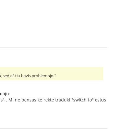
i
, sed eĉ tiu havis problemojn."
emojn.
s" . Mi ne pensas ke rekte traduki "switch to" estus