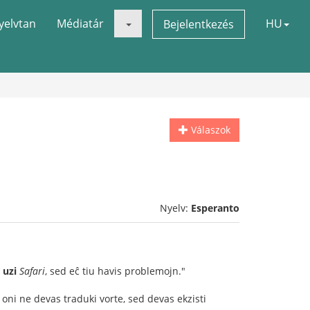
yelvtan
Médiatár
HU
Bejelentkezés
Válaszok
Nyelv:
Esperanto
 uzi
Safari
, sed eĉ tiu havis problemojn."
e oni ne devas traduki vorte, sed devas ekzisti