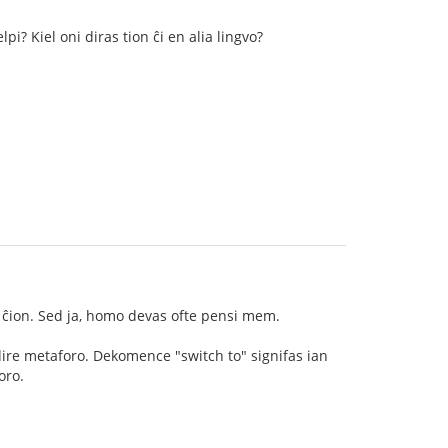
pi? Kiel oni diras tion ĉi en alia lingvo?
 ĉion. Sed ja, homo devas ofte pensi mem.
rdire metaforo. Dekomence "switch to" signifas ian
oro.