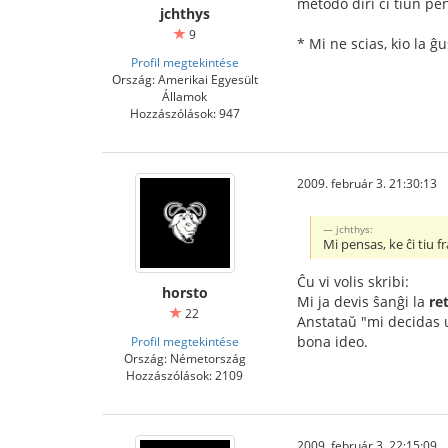
metodo diri ĉi tiun p
jchthys
9
* Mi ne scias, kio la ĝu
Profil megtekintése
Ország: Amerikai Egyesült
Államok
Hozzászólások: 947
2009. február 3. 21:30:13
jchthys:
Mi pensas, ke ĉi tiu f
Ĉu vi volis skribi:
horsto
Mi ja devis ŝanĝi la
re
22
Anstataŭ "mi decidas u
bona ideo.
Profil megtekintése
Ország: Németország
Hozzászólások: 2109
2009. február 3. 22:15:09