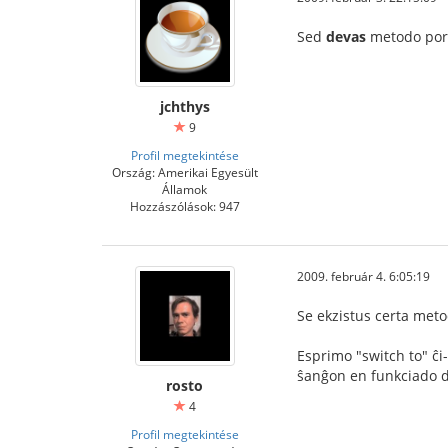
Sed
devas
metodo por d
jchthys
9
Profil megtekintése
Ország: Amerikai Egyesült
Államok
Hozzászólások: 947
2009. február 4. 6:05:19
Se ekzistus certa met
Esprimo "switch to" ĉi
ŝanĝon en funkciado d
rosto
4
Profil megtekintése