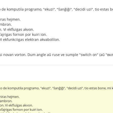
o de komputila programo, "ekuzi", "ŝanĝiĝi", "decidi uzi", tio estas 
niras hejmen.
ambron.
n. Vi ekfluigas akvon.
ajrigas fornon por kuiri ion.
 Vi ekfunkciigas elektran akvabolilon.
nsi novan vorton. Dum angle aŭ ruse ve sumple "switch on" (aŭ "вк
kto de komputila programo, "ekuzi", "ŝanĝiĝi", "decidi uzi", tio estas bone, mi
eniras hejmen.
ĉambron.
on. Vi ekfluigas akvon.
fajrigas fornon por kuiri ion.