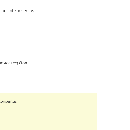
bone, mi konsentas.
лючаете") ĉion.
 konsentas.