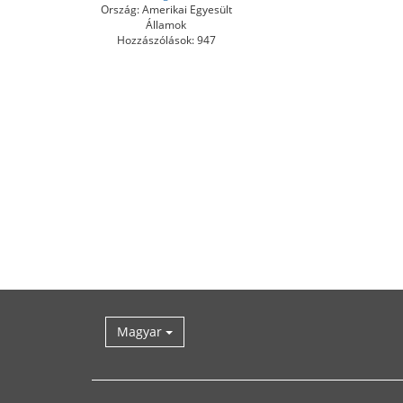
Ország: Amerikai Egyesült
Államok
Hozzászólások: 947
Magyar