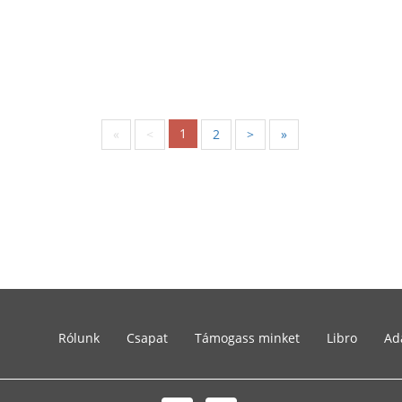
1
«
<
2
>
»
Rólunk
Csapat
Támogass minket
Libro
Ad