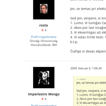
Jes, se temas pri elekt
Sed jen, vespere, vi e
1. Lumo. Vi lumiĝas ĉ
rosto
2. Akvo por lavi vizaĝo
4
3. Vi ekvarmigas aŭ ekf
Profil megtekintése
4. Vi volas trinki teon.
Ország: Oroszország
k.t.p.
Hozzászólások: 384
Ĉiafoje vi devas ekpe
2009. február 6. 1:06:30
rosto:
Jes, se temas pri ele
Sed jen, vespere, vi 
Imperiestro Mongo
1. Lumo. Vi lumiĝas 
2. Akvo por lavi vizaĝ
0
3. Vi ekvarmigas aŭ ek
Profil megtekintése