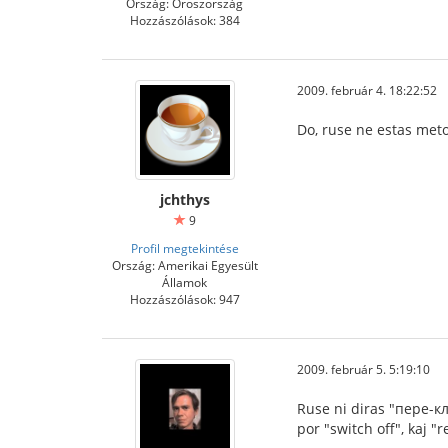
Ország: Oroszország
Hozzászólások: 384
2009. február 4. 18:22:52
Do, ruse ne estas meto
jchthys
9
Profil megtekintése
Ország: Amerikai Egyesült
Államok
Hozzászólások: 947
2009. február 5. 5:19:10
Ruse ni diras "пере-клю
por "switch off", kaj "r