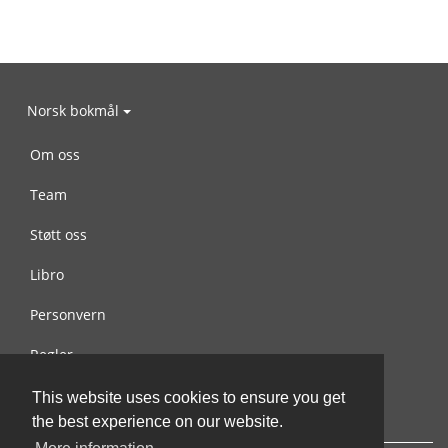
Norsk bokmål
Om oss
Team
Støtt oss
Libro
Personvern
Regler
Kontakt oss
This website uses cookies to ensure you get
the best experience on our website.