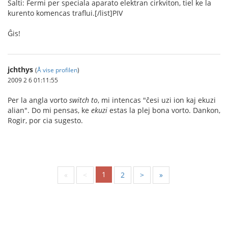
Ŝalti: Fermi per speciala aparato elektran cirkviton, tiel ke la
kurento komencas traflui.[/list]PIV
Ĝis!
jchthys
(
Å vise profilen
)
2009 2 6 01:11:55
Per la angla vorto
switch to
, mi intencas "ĉesi uzi ion kaj ekuzi
alian". Do mi pensas, ke
ekuzi
estas la plej bona vorto. Dankon,
Rogir, por cia sugesto.
1
«
<
2
>
»