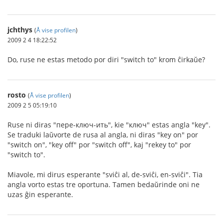
jchthys
(
Å vise profilen
)
2009 2 4 18:22:52
Do, ruse ne estas metodo por diri "switch to" krom ĉirkaŭe?
rosto
(
Å vise profilen
)
2009 2 5 05:19:10
Ruse ni diras "пере-ключ-ить", kie "ключ" estas angla "key".
Se traduki laŭvorte de rusa al angla, ni diras "key on" por
"switch on", "key off" por "switch off", kaj "rekey to" por
"switch to".
Miavole, mi dirus esperante "sviĉi al, de-sviĉi, en-sviĉi". Tia
angla vorto estas tre oportuna. Tamen bedaŭrinde oni ne
uzas ĝin esperante.