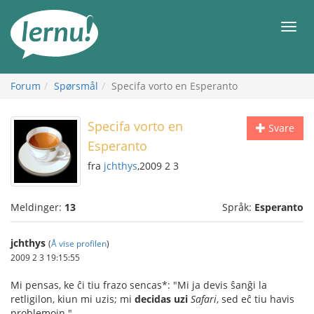
Til
innholdet
Meny
Forum
Spørsmål
Specifa vorto en Esperanto
Specifa vorto en
Svare
Esperanto
fra
jchthys
,2009 2 3
Meldinger:
13
Språk:
Esperanto
jchthys
(
Å vise profilen
)
2009 2 3 19:15:55
Mi pensas, ke ĉi tiu frazo sencas*: "Mi ja devis ŝanĝi la
retligilon, kiun mi uzis; mi
decidas uzi
Safari
, sed eĉ tiu havis
problemojn."