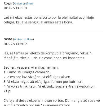
Rogir
(
Å vise profilen
)
2009 2 5 13:01:39
Laŭ mi ekuzi estas bona vorto por la plejmultaj uzoj kiujn
celiĝas, kaj alie ŝanĝiĝi al ankaŭ estas bona.
rosto
(
Å vise profilen
)
2009 2 5 13:59:32
Jes, se temas pri elekto de komputila programo, "ekuzi",
"ŝanĝiĝi", "decidi uzi", tio estas bone, mi konsentas.
Sed jen, vespere, vi eniras hejmen.
1. Lumo. Vi lumiĝas ĉambron.
2. Akvo por lavi vizaĝon. Vi ekfluigas akvon.
3. Vi ekvarmigas aŭ ekfajrigas fornon por kuiri ion.
4. Vi volas trinki teon. Vi ekfunkciigas elektran akvabolilon.
k.t.p.
Ĉiafoje vi devas ekpensi novan vorton. Dum angle aŭ ruse ve
sumple "switch on" (aŭ "включаете") ĉion.