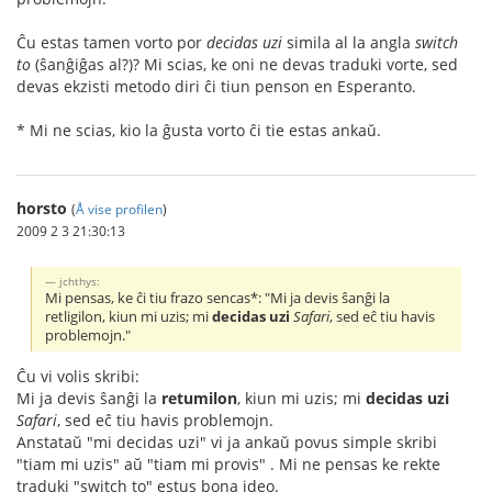
Ĉu estas tamen vorto por
decidas uzi
simila al la angla
switch
to
(ŝanĝiĝas al?)? Mi scias, ke oni ne devas traduki vorte, sed
devas ekzisti metodo diri ĉi tiun penson en Esperanto.
* Mi ne scias, kio la ĝusta vorto ĉi tie estas ankaŭ.
horsto
(
Å vise profilen
)
2009 2 3 21:30:13
jchthys:
Mi pensas, ke ĉi tiu frazo sencas*: "Mi ja devis ŝanĝi la
retligilon, kiun mi uzis; mi
decidas uzi
Safari
, sed eĉ tiu havis
problemojn."
Ĉu vi volis skribi:
Mi ja devis ŝanĝi la
retumilon
, kiun mi uzis; mi
decidas uzi
Safari
, sed eĉ tiu havis problemojn.
Anstataŭ "mi decidas uzi" vi ja ankaŭ povus simple skribi
"tiam mi uzis" aŭ "tiam mi provis" . Mi ne pensas ke rekte
traduki "switch to" estus bona ideo.