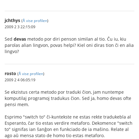
jchthys
(
Å vise profilen
)
2009 2 3 22:15:09
Sed
devas
metodo por diri penson similan al tio. Ĉu iu, kiu
parolas alian lingvon, povas helpi? Kiel oni diras tion ĉi en alia
lingvo?
rosto
(
Å vise profilen
)
2009 2 4 06:05:19
Se ekzistus certa metodo por traduki ĉion, jam nuntempe
komputilaj programoj tradukus ĉion. Sed ja, homo devas ofte
pensi mem.
Esprimo "switch to" ĉi-kuntekste ne estas rekte tradukebla al
Esperanto, ĉar tio estas verdire metaforo. Dekomence "switch
to" signifas ian ŝanĝon en funkciado de ia maŝino. Relate al
ago aŭ mensa stato de homo tio estas metaforo.