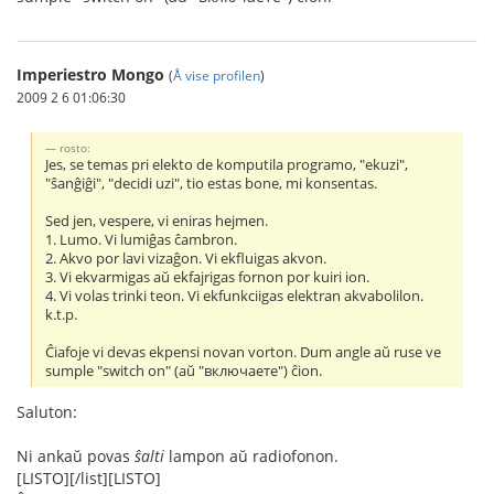
Imperiestro Mongo
(
Å vise profilen
)
2009 2 6 01:06:30
rosto:
Jes, se temas pri elekto de komputila programo, "ekuzi",
"ŝanĝiĝi", "decidi uzi", tio estas bone, mi konsentas.
Sed jen, vespere, vi eniras hejmen.
1. Lumo. Vi lumiĝas ĉambron.
2. Akvo por lavi vizaĝon. Vi ekfluigas akvon.
3. Vi ekvarmigas aŭ ekfajrigas fornon por kuiri ion.
4. Vi volas trinki teon. Vi ekfunkciigas elektran akvabolilon.
k.t.p.
Ĉiafoje vi devas ekpensi novan vorton. Dum angle aŭ ruse ve
sumple "switch on" (aŭ "включаете") ĉion.
Saluton:
Ni ankaŭ povas
ŝalti
lampon aŭ radiofonon.
[LISTO][/list][LISTO]