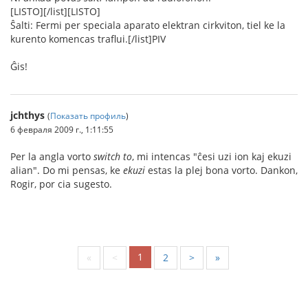
[LISTO][/list][LISTO]
Ŝalti: Fermi per speciala aparato elektran cirkviton, tiel ke la
kurento komencas traflui.[/list]PIV
Ĝis!
jchthys
(
Показать профиль
)
6 февраля 2009 г., 1:11:55
Per la angla vorto
switch to
, mi intencas "ĉesi uzi ion kaj ekuzi
alian". Do mi pensas, ke
ekuzi
estas la plej bona vorto. Dankon,
Rogir, por cia sugesto.
1
«
<
2
>
»