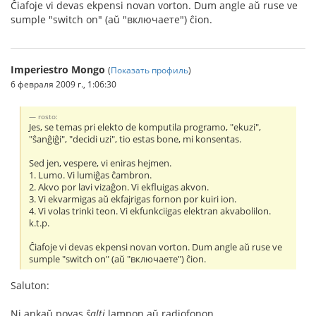
Ĉiafoje vi devas ekpensi novan vorton. Dum angle aŭ ruse ve
sumple "switch on" (aŭ "включаете") ĉion.
Imperiestro Mongo
(
Показать профиль
)
6 февраля 2009 г., 1:06:30
rosto:
Jes, se temas pri elekto de komputila programo, "ekuzi",
"ŝanĝiĝi", "decidi uzi", tio estas bone, mi konsentas.
Sed jen, vespere, vi eniras hejmen.
1. Lumo. Vi lumiĝas ĉambron.
2. Akvo por lavi vizaĝon. Vi ekfluigas akvon.
3. Vi ekvarmigas aŭ ekfajrigas fornon por kuiri ion.
4. Vi volas trinki teon. Vi ekfunkciigas elektran akvabolilon.
k.t.p.
Ĉiafoje vi devas ekpensi novan vorton. Dum angle aŭ ruse ve
sumple "switch on" (aŭ "включаете") ĉion.
Saluton:
Ni ankaŭ povas
ŝalti
lampon aŭ radiofonon.