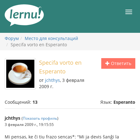
К
содержанию
Мен
Форум
Место для консультаций
Specifa vorto en Esperanto
Specifa vorto en
Ответить
Esperanto
от
jchthys
, 3 февраля
2009 г.
Сообщений:
13
Язык:
Esperanto
jchthys
(
Показать профиль
)
3 февраля 2009 г., 19:15:55
Mi pensas, ke ĉi tiu frazo sencas*: "Mi ja devis ŝanĝi la