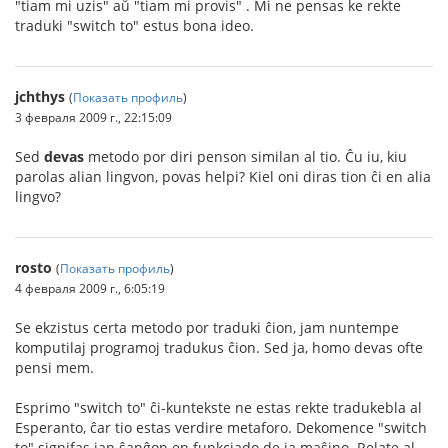
"tiam mi uzis" aŭ "tiam mi provis" . Mi ne pensas ke rekte
traduki "switch to" estus bona ideo.
jchthys
(
Показать профиль
)
3 февраля 2009 г., 22:15:09
Sed
devas
metodo por diri penson similan al tio. Ĉu iu, kiu
parolas alian lingvon, povas helpi? Kiel oni diras tion ĉi en alia
lingvo?
rosto
(
Показать профиль
)
4 февраля 2009 г., 6:05:19
Se ekzistus certa metodo por traduki ĉion, jam nuntempe
komputilaj programoj tradukus ĉion. Sed ja, homo devas ofte
pensi mem.
Esprimo "switch to" ĉi-kuntekste ne estas rekte tradukebla al
Esperanto, ĉar tio estas verdire metaforo. Dekomence "switch
to" signifas ian ŝanĝon en funkciado de ia maŝino. Relate al