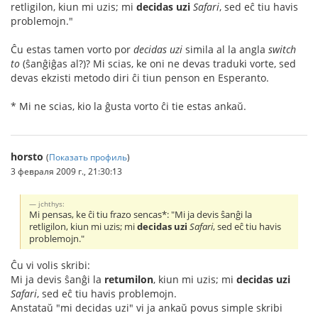
retligilon, kiun mi uzis; mi
decidas uzi
Safari
, sed eĉ tiu havis
problemojn."
Ĉu estas tamen vorto por
decidas uzi
simila al la angla
switch
to
(ŝanĝiĝas al?)? Mi scias, ke oni ne devas traduki vorte, sed
devas ekzisti metodo diri ĉi tiun penson en Esperanto.
* Mi ne scias, kio la ĝusta vorto ĉi tie estas ankaŭ.
horsto
(
Показать профиль
)
3 февраля 2009 г., 21:30:13
jchthys:
Mi pensas, ke ĉi tiu frazo sencas*: "Mi ja devis ŝanĝi la
retligilon, kiun mi uzis; mi
decidas uzi
Safari
, sed eĉ tiu havis
problemojn."
Ĉu vi volis skribi:
Mi ja devis ŝanĝi la
retumilon
, kiun mi uzis; mi
decidas uzi
Safari
, sed eĉ tiu havis problemojn.
Anstataŭ "mi decidas uzi" vi ja ankaŭ povus simple skribi