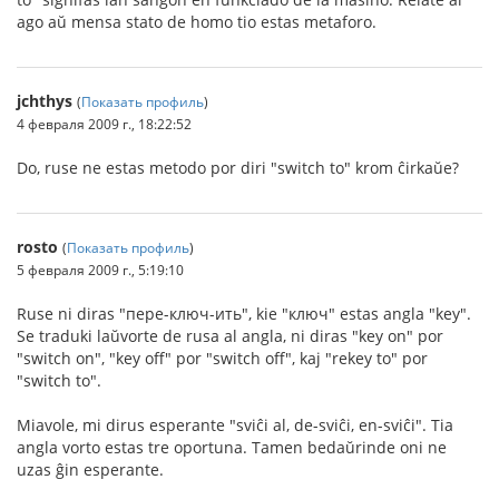
ago aŭ mensa stato de homo tio estas metaforo.
jchthys
(
Показать профиль
)
4 февраля 2009 г., 18:22:52
Do, ruse ne estas metodo por diri "switch to" krom ĉirkaŭe?
rosto
(
Показать профиль
)
5 февраля 2009 г., 5:19:10
Ruse ni diras "пере-ключ-ить", kie "ключ" estas angla "key".
Se traduki laŭvorte de rusa al angla, ni diras "key on" por
"switch on", "key off" por "switch off", kaj "rekey to" por
"switch to".
Miavole, mi dirus esperante "sviĉi al, de-sviĉi, en-sviĉi". Tia
angla vorto estas tre oportuna. Tamen bedaŭrinde oni ne
uzas ĝin esperante.