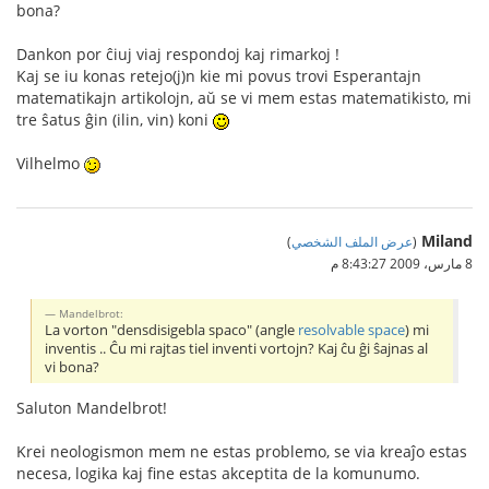
bona?
Dankon por ĉiuj viaj respondoj kaj rimarkoj !
Kaj se iu konas retejo(j)n kie mi povus trovi Esperantajn
matematikajn artikolojn, aŭ se vi mem estas matematikisto, mi
tre ŝatus ĝin (ilin, vin) koni
Vilhelmo
Miland
(
عرض الملف الشخصي
)
8 مارس، 2009 8:43:27 م
Mandelbrot:
La vorton "densdisigebla spaco" (angle
resolvable space
) mi
inventis .. Ĉu mi rajtas tiel inventi vortojn? Kaj ĉu ĝi ŝajnas al
vi bona?
Saluton Mandelbrot!
Krei neologismon mem ne estas problemo, se via kreaĵo estas
necesa, logika kaj fine estas akceptita de la komunumo.