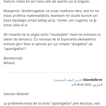
Nature, indas ke oni havu iom da sperto uzi la lingvon.
Miaopinie, 'disdensigebla' ne estas malbona ideo, sed mi ne
estas profesia matematikisto, kvankam mi studis kurson pri
baza topologio antaŭ kelkaj jaroj. Tamen, jen sugesto, se ĝi
estas utila al vi.
Mi rimarkis ke la angla vorto "resolvable" mem ne enhavas la
ideon de denseco. Ĉu necesas ke la Esperanto ekvivalento
enhavu ĝin? Kion vi opinias pri uzi simple "disigebla" aŭ
"apartigebla"?
Bondezirojn
Miland
Mandelbrot
(
عرض الملف الشخصي
)
8 مارس، 2009 8:58:49 م
Saluton Miland!
La problemo estas ke la vorto "apartigebla" jam ekzistas, sed