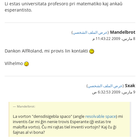
Li estas universitata profesoro pri matematiko kaj ankaŭ
esperantisto.
Mandelbrot
(
عرض الملف الشخصي
)
8 مارس، 2009 11:43:22 م
Dankon AlfRoland, mi provis lin kontakti
Vilhelmo
Sxak
(
عرض الملف الشخصي
)
9 مارس، 2009 6:32:53 ص
Mandelbrot:
La vorton "densdisigebla spaco" (angle
resolvable space
) mi
inventis ĉar mi ĝin nenie trovis Esperante (ĝi estas tre
malofta vorto). Ĉu mi rajtas tiel inventi vortojn? Kaj ĉu ĝi
ŝajnas al vi bona?