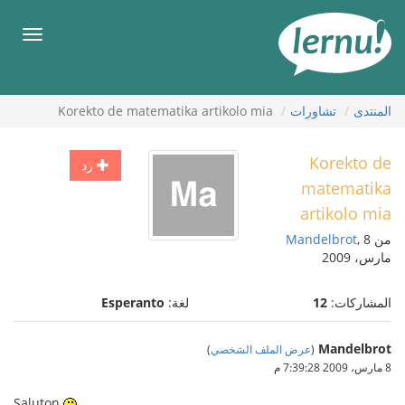
لى
لمحتويات
قائمة
طعام
المنتدى
تشاورات
Korekto de matematika artikolo mia
Korekto de
رد
matematika
artikolo mia
من
, 8
Mandelbrot
مارس، 2009
المشاركات:
12
لغة:
Esperanto
Mandelbrot
(
عرض الملف الشخصي
)
8 مارس، 2009 7:39:28 م
Saluton