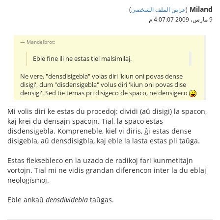
Miland
(
عرض الملف الشخصي
)
9 مارس، 2009 4:07:07 م
Mandelbrot:
Eble fine ili ne estas tiel malsimilaj.
Ne vere, "densdisigebla" volas diri 'kiun oni povas dense
disigi', dum "disdensigebla" volus diri 'kiun oni povas dise
densigi'. Sed tie temas pri disigeco de spaco, ne densigeco
Mi volis diri ke estas du procedoj: dividi (aŭ disigi) la spacon,
kaj krei du densajn spacojn. Tial, la spaco estas
disdensigebla. Kompreneble, kiel vi diris, ĝi estas dense
disigebla, aŭ densdisigbla, kaj eble la lasta estas pli taŭga.
Estas fleksebleco en la uzado de radikoj fari kunmetitajn
vortojn. Tial mi ne vidis grandan diferencon inter la du eblaj
neologismoj.
Eble ankaŭ
densdividebla
taŭgas.