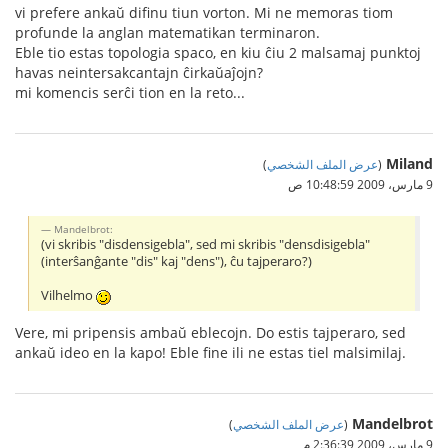
vi prefere ankaŭ difinu tiun vorton. Mi ne memoras tiom
profunde la anglan matematikan terminaron.
Eble tio estas topologia spaco, en kiu ĉiu 2 malsamaj punktoj
havas neintersakcantajn ĉirkaŭaĵojn?
mi komencis serĉi tion en la reto...
Miland
(
عرض الملف الشخصي
)
9 مارس، 2009 10:48:59 ص
Mandelbrot:
(vi skribis "disdensigebla", sed mi skribis "densdisigebla"
(interŝanĝante "dis" kaj "dens"), ĉu tajperaro?)
Vilhelmo
Vere, mi pripensis ambaŭ eblecojn. Do estis tajperaro, sed
ankaŭ ideo en la kapo! Eble fine ili ne estas tiel malsimilaj.
Mandelbrot
(
عرض الملف الشخصي
)
9 مارس، 2009 2:36:39 م