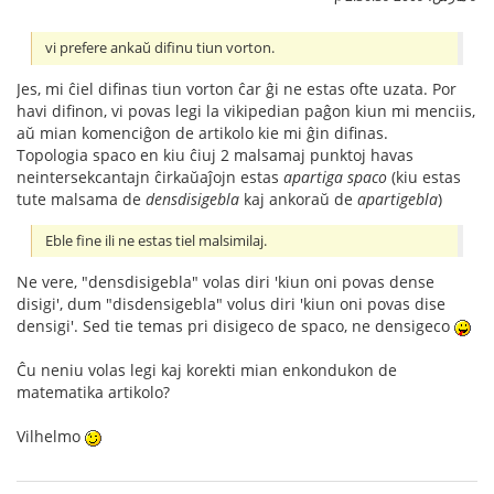
vi prefere ankaŭ difinu tiun vorton.
Jes, mi ĉiel difinas tiun vorton ĉar ĝi ne estas ofte uzata. Por
havi difinon, vi povas legi la vikipedian paĝon kiun mi menciis,
aŭ mian komenciĝon de artikolo kie mi ĝin difinas.
Topologia spaco en kiu ĉiuj 2 malsamaj punktoj havas
neintersekcantajn ĉirkaŭaĵojn estas
apartiga spaco
(kiu estas
tute malsama de
densdisigebla
kaj ankoraŭ de
apartigebla
)
Eble fine ili ne estas tiel malsimilaj.
Ne vere, "densdisigebla" volas diri 'kiun oni povas dense
disigi', dum "disdensigebla" volus diri 'kiun oni povas dise
densigi'. Sed tie temas pri disigeco de spaco, ne densigeco
Ĉu neniu volas legi kaj korekti mian enkondukon de
matematika artikolo?
Vilhelmo