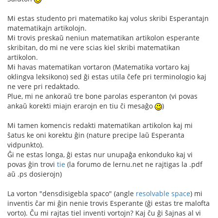
Mi estas studento pri matematiko kaj volus skribi Esperantajn
matematikajn artikolojn.
Mi trovis preskaŭ neniun matematikan artikolon esperante
skribitan, do mi ne vere scias kiel skribi matematikan
artikolon.
Mi havas matematikan vortaron (Matematika vortaro kaj
oklingva leksikono) sed ĝi estas utila ĉefe pri terminologio kaj
ne vere pri redaktado.
Plue, mi ne ankoraŭ tre bone parolas esperanton (vi povas
ankaŭ korekti miajn erarojn en tiu ĉi mesaĝo
)
Mi tamen komencis redakti matematikan artikolon kaj mi
ŝatus ke oni korektu ĝin (nature precipe laŭ Esperanta
vidpunkto).
Ĝi ne estas longa, ĝi estas nur unupaĝa enkonduko kaj vi
povas ĝin trovi
tie
(la forumo de lernu.net ne rajtigas la .pdf
aŭ .ps dosierojn)
La vorton "densdisigebla spaco" (angle
resolvable space
) mi
inventis ĉar mi ĝin nenie trovis Esperante (ĝi estas tre malofta
vorto). Ĉu mi rajtas tiel inventi vortojn? Kaj ĉu ĝi ŝajnas al vi