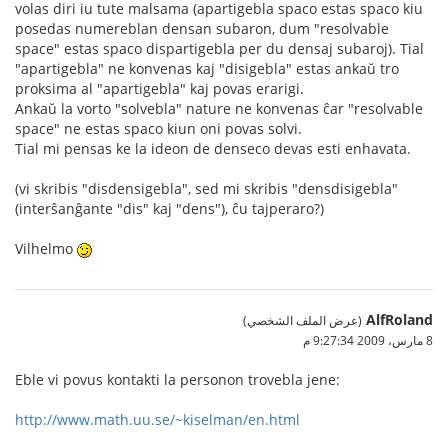
volas diri iu tute malsama (apartigebla spaco estas spaco kiu
posedas numereblan densan subaron, dum "resolvable
space" estas spaco dispartigebla per du densaj subaroj). Tial
"apartigebla" ne konvenas kaj "disigebla" estas ankaŭ tro
proksima al "apartigebla" kaj povas erarigi.
Ankaŭ la vorto "solvebla" nature ne konvenas ĉar "resolvable
space" ne estas spaco kiun oni povas solvi.
Tial mi pensas ke la ideon de denseco devas esti enhavata.
(vi skribis "disdensigebla", sed mi skribis "densdisigebla"
(interŝanĝante "dis" kaj "dens"), ĉu tajperaro?)
Vilhelmo
AlfRoland
(عرض الملف الشخصي)
8 مارس، 2009 9:27:34 م
Eble vi povus kontakti la personon trovebla jene:
http://www.math.uu.se/~kiselman/en.html