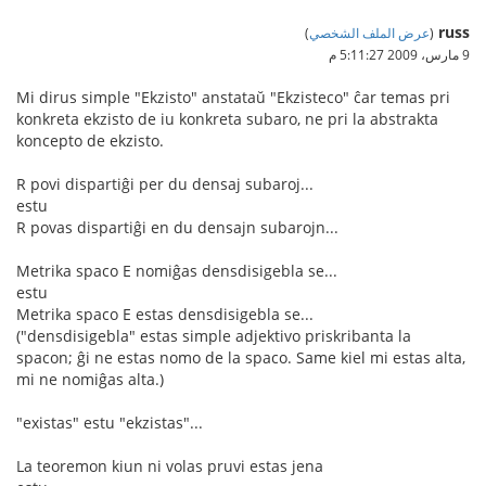
russ
(
عرض الملف الشخصي
)
9 مارس، 2009 5:11:27 م
Mi dirus simple "Ekzisto" anstataŭ "Ekzisteco" ĉar temas pri
konkreta ekzisto de iu konkreta subaro, ne pri la abstrakta
koncepto de ekzisto.
R povi dispartiĝi per du densaj subaroj...
estu
R povas dispartiĝi en du densajn subarojn...
Metrika spaco E nomiĝas densdisigebla se...
estu
Metrika spaco E estas densdisigebla se...
("densdisigebla" estas simple adjektivo priskribanta la
spacon; ĝi ne estas nomo de la spaco. Same kiel mi estas alta,
mi ne nomiĝas alta.)
"existas" estu "ekzistas"...
La teoremon kiun ni volas pruvi estas jena