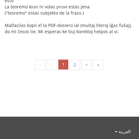
estu
La teoremo kiun ni volas pruvi estas jena
("teoremo" estas subjekto de la frazo.)
Malfacilas kopii el la PDF-dosiero ial (multaj literoj iĝas fuŝaj),
do mi ĉesos tie. Mi esperas ke tiuj korektoj helpos al vi.
1
«
<
2
>
»
العربية