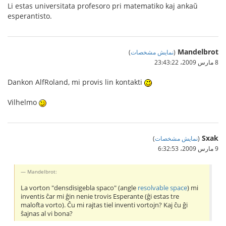
Li estas universitata profesoro pri matematiko kaj ankaŭ
esperantisto.
Mandelbrot
(
نمایش مشخصات
)
8 مارس 2009،‏ 23:43:22
Dankon AlfRoland, mi provis lin kontakti
Vilhelmo
Sxak
(
نمایش مشخصات
)
9 مارس 2009،‏ 6:32:53
Mandelbrot:
La vorton "densdisigebla spaco" (angle
resolvable space
) mi
inventis ĉar mi ĝin nenie trovis Esperante (ĝi estas tre
malofta vorto). Ĉu mi rajtas tiel inventi vortojn? Kaj ĉu ĝi
ŝajnas al vi bona?