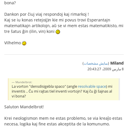
bona?
Dankon por ĉiuj viaj respondoj kaj rimarkoj !
Kaj se iu konas retejo(j)n kie mi povus trovi Esperantajn
matematikajn artikolojn, aŭ se vi mem estas matematikisto, mi
tre ŝatus ĝin (ilin, vin) koni
Vilhelmo
Miland
(
نمایش مشخصات
)
8 مارس 2009،‏ 20:43:27
Mandelbrot:
La vorton "densdisigebla spaco" (angle
resolvable space
) mi
inventis .. Ĉu mi rajtas tiel inventi vortojn? Kaj ĉu ĝi ŝajnas al
vi bona?
Saluton Mandelbrot!
Krei neologismon mem ne estas problemo, se via kreaĵo estas
necesa, logika kaj fine estas akceptita de la komunumo.