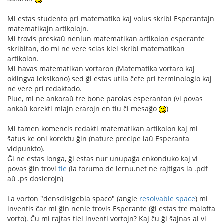
Mi estas studento pri matematiko kaj volus skribi Esperantajn
matematikajn artikolojn.
Mi trovis preskaŭ neniun matematikan artikolon esperante
skribitan, do mi ne vere scias kiel skribi matematikan
artikolon.
Mi havas matematikan vortaron (Matematika vortaro kaj
oklingva leksikono) sed ĝi estas utila ĉefe pri terminologio kaj
ne vere pri redaktado.
Plue, mi ne ankoraŭ tre bone parolas esperanton (vi povas
ankaŭ korekti miajn erarojn en tiu ĉi mesaĝo
)
Mi tamen komencis redakti matematikan artikolon kaj mi
ŝatus ke oni korektu ĝin (nature precipe laŭ Esperanta
vidpunkto).
Ĝi ne estas longa, ĝi estas nur unupaĝa enkonduko kaj vi
povas ĝin trovi
tie
(la forumo de lernu.net ne rajtigas la .pdf
aŭ .ps dosierojn)
La vorton "densdisigebla spaco" (angle
resolvable space
) mi
inventis ĉar mi ĝin nenie trovis Esperante (ĝi estas tre malofta
vorto). Ĉu mi rajtas tiel inventi vortojn? Kaj ĉu ĝi ŝajnas al vi