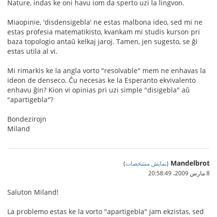
Nature, indas ke oni havu iom da sperto uzi la lingvon.
Miaopinie, 'disdensigebla' ne estas malbona ideo, sed mi ne
estas profesia matematikisto, kvankam mi studis kurson pri
baza topologio antaŭ kelkaj jaroj. Tamen, jen sugesto, se ĝi
estas utila al vi.
Mi rimarkis ke la angla vorto "resolvable" mem ne enhavas la
ideon de denseco. Ĉu necesas ke la Esperanto ekvivalento
enhavu ĝin? Kion vi opinias pri uzi simple "disigebla" aŭ
"apartigebla"?
Bondezirojn
Miland
Mandelbrot
(
نمایش مشخصات
)
8 مارس 2009،‏ 20:58:49
Saluton Miland!
La problemo estas ke la vorto "apartigebla" jam ekzistas, sed