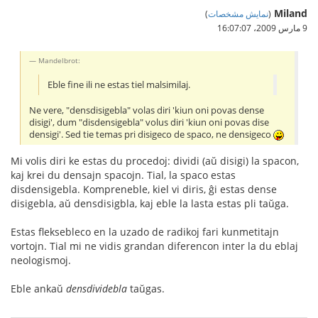
Miland
(
نمایش مشخصات
)
9 مارس 2009،‏ 16:07:07
Mandelbrot:
Eble fine ili ne estas tiel malsimilaj.
Ne vere, "densdisigebla" volas diri 'kiun oni povas dense
disigi', dum "disdensigebla" volus diri 'kiun oni povas dise
densigi'. Sed tie temas pri disigeco de spaco, ne densigeco
Mi volis diri ke estas du procedoj: dividi (aŭ disigi) la spacon,
kaj krei du densajn spacojn. Tial, la spaco estas
disdensigebla. Kompreneble, kiel vi diris, ĝi estas dense
disigebla, aŭ densdisigbla, kaj eble la lasta estas pli taŭga.
Estas fleksebleco en la uzado de radikoj fari kunmetitajn
vortojn. Tial mi ne vidis grandan diferencon inter la du eblaj
neologismoj.
Eble ankaŭ
densdividebla
taŭgas.