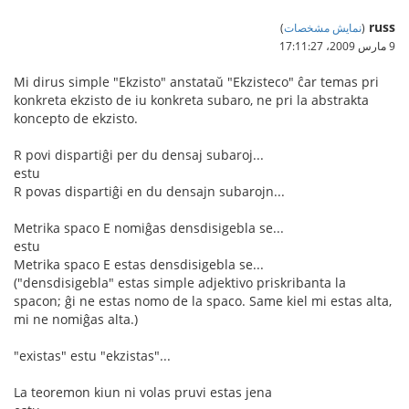
russ
(
نمایش مشخصات
)
9 مارس 2009،‏ 17:11:27
Mi dirus simple "Ekzisto" anstataŭ "Ekzisteco" ĉar temas pri
konkreta ekzisto de iu konkreta subaro, ne pri la abstrakta
koncepto de ekzisto.
R povi dispartiĝi per du densaj subaroj...
estu
R povas dispartiĝi en du densajn subarojn...
Metrika spaco E nomiĝas densdisigebla se...
estu
Metrika spaco E estas densdisigebla se...
("densdisigebla" estas simple adjektivo priskribanta la
spacon; ĝi ne estas nomo de la spaco. Same kiel mi estas alta,
mi ne nomiĝas alta.)
"existas" estu "ekzistas"...
La teoremon kiun ni volas pruvi estas jena