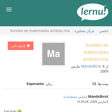
رود
ه
فهرس
حتوا
انجمن
مركز مشاوره
Korekto de matematika artikolo mia
Korekto de
پاسخ دادن
matematika
artikolo mia
از
Mandelbrot
, 8 مارس
2009
پست‌ها:
12
زبان:
Esperanto
Mandelbrot
(
نمایش مشخصات
)
8 مارس 2009،‏ 19:39:28
Saluton