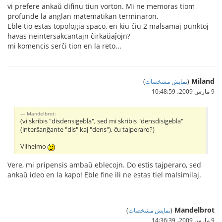
vi prefere ankaŭ difinu tiun vorton. Mi ne memoras tiom
profunde la anglan matematikan terminaron.
Eble tio estas topologia spaco, en kiu ĉiu 2 malsamaj punktoj
havas neintersakcantajn ĉirkaŭaĵojn?
mi komencis serĉi tion en la reto...
Miland
(
نمایش مشخصات
)
9 مارس 2009،‏ 10:48:59
Mandelbrot:
(vi skribis "disdensigebla", sed mi skribis "densdisigebla"
(interŝanĝante "dis" kaj "dens"), ĉu tajperaro?)
Vilhelmo
Vere, mi pripensis ambaŭ eblecojn. Do estis tajperaro, sed
ankaŭ ideo en la kapo! Eble fine ili ne estas tiel malsimilaj.
Mandelbrot
(
نمایش مشخصات
)
9 مارس 2009،‏ 14:36:39