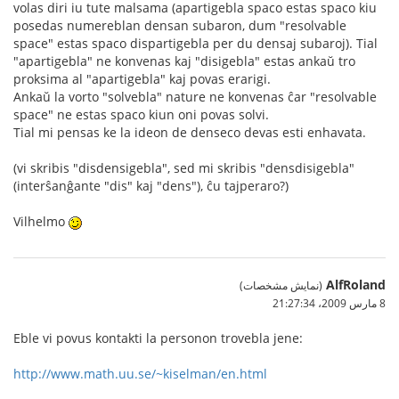
volas diri iu tute malsama (apartigebla spaco estas spaco kiu
posedas numereblan densan subaron, dum "resolvable
space" estas spaco dispartigebla per du densaj subaroj). Tial
"apartigebla" ne konvenas kaj "disigebla" estas ankaŭ tro
proksima al "apartigebla" kaj povas erarigi.
Ankaŭ la vorto "solvebla" nature ne konvenas ĉar "resolvable
space" ne estas spaco kiun oni povas solvi.
Tial mi pensas ke la ideon de denseco devas esti enhavata.
(vi skribis "disdensigebla", sed mi skribis "densdisigebla"
(interŝanĝante "dis" kaj "dens"), ĉu tajperaro?)
Vilhelmo
AlfRoland
(نمایش مشخصات)
8 مارس 2009،‏ 21:27:34
Eble vi povus kontakti la personon trovebla jene:
http://www.math.uu.se/~kiselman/en.html