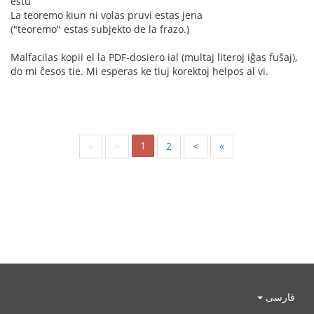
estu
La teoremo kiun ni volas pruvi estas jena
("teoremo" estas subjekto de la frazo.)
Malfacilas kopii el la PDF-dosiero ial (multaj literoj iĝas fuŝaj),
do mi ĉesos tie. Mi esperas ke tiuj korektoj helpos al vi.
1
«
<
2
>
»
فارسی