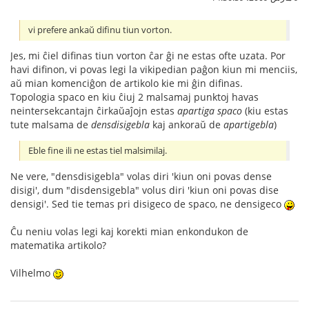
vi prefere ankaŭ difinu tiun vorton.
Jes, mi ĉiel difinas tiun vorton ĉar ĝi ne estas ofte uzata. Por
havi difinon, vi povas legi la vikipedian paĝon kiun mi menciis,
aŭ mian komenciĝon de artikolo kie mi ĝin difinas.
Topologia spaco en kiu ĉiuj 2 malsamaj punktoj havas
neintersekcantajn ĉirkaŭaĵojn estas
apartiga spaco
(kiu estas
tute malsama de
densdisigebla
kaj ankoraŭ de
apartigebla
)
Eble fine ili ne estas tiel malsimilaj.
Ne vere, "densdisigebla" volas diri 'kiun oni povas dense
disigi', dum "disdensigebla" volus diri 'kiun oni povas dise
densigi'. Sed tie temas pri disigeco de spaco, ne densigeco
Ĉu neniu volas legi kaj korekti mian enkondukon de
matematika artikolo?
Vilhelmo