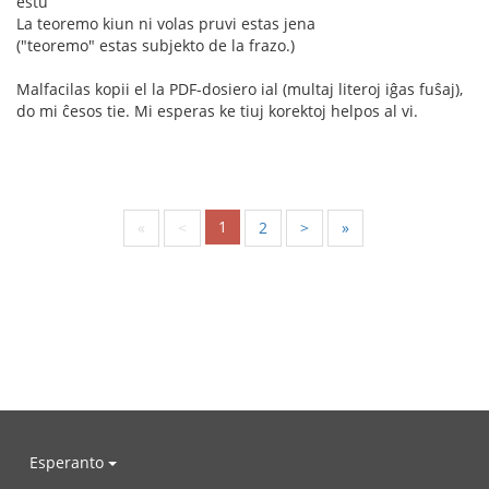
estu
La teoremo kiun ni volas pruvi estas jena
("teoremo" estas subjekto de la frazo.)
Malfacilas kopii el la PDF-dosiero ial (multaj literoj iĝas fuŝaj),
do mi ĉesos tie. Mi esperas ke tiuj korektoj helpos al vi.
1
«
<
2
>
»
Esperanto