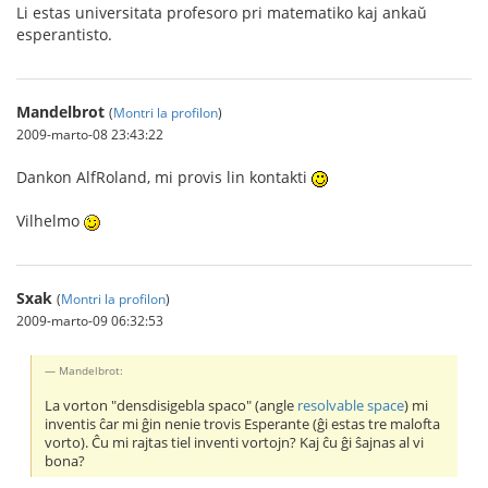
Li estas universitata profesoro pri matematiko kaj ankaŭ
esperantisto.
Mandelbrot
(
Montri la profilon
)
2009-marto-08 23:43:22
Dankon AlfRoland, mi provis lin kontakti
Vilhelmo
Sxak
(
Montri la profilon
)
2009-marto-09 06:32:53
Mandelbrot:
La vorton "densdisigebla spaco" (angle
resolvable space
) mi
inventis ĉar mi ĝin nenie trovis Esperante (ĝi estas tre malofta
vorto). Ĉu mi rajtas tiel inventi vortojn? Kaj ĉu ĝi ŝajnas al vi
bona?