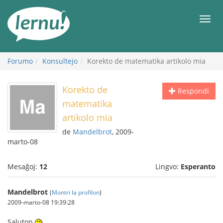
Al
la
Men
enhavo
Forumo
Konsultejo
Korekto de matematika artikolo mia
Korekto de
Respondi
matematika
artikolo mia
de
Mandelbrot
, 2009-
marto-08
Mesaĝoj:
12
Lingvo:
Esperanto
Mandelbrot
(
Montri la profilon
)
2009-marto-08 19:39:28
Saluton