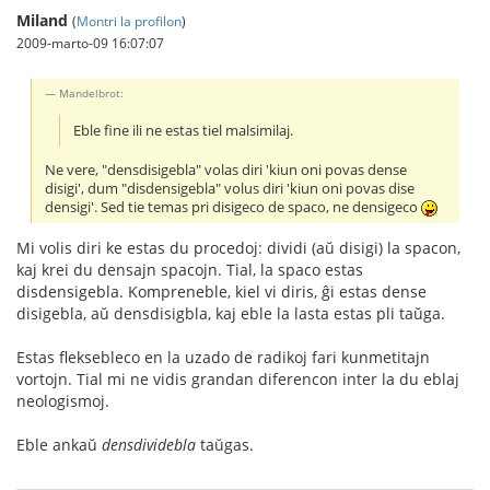
Miland
(
Montri la profilon
)
2009-marto-09 16:07:07
Mandelbrot:
Eble fine ili ne estas tiel malsimilaj.
Ne vere, "densdisigebla" volas diri 'kiun oni povas dense
disigi', dum "disdensigebla" volus diri 'kiun oni povas dise
densigi'. Sed tie temas pri disigeco de spaco, ne densigeco
Mi volis diri ke estas du procedoj: dividi (aŭ disigi) la spacon,
kaj krei du densajn spacojn. Tial, la spaco estas
disdensigebla. Kompreneble, kiel vi diris, ĝi estas dense
disigebla, aŭ densdisigbla, kaj eble la lasta estas pli taŭga.
Estas fleksebleco en la uzado de radikoj fari kunmetitajn
vortojn. Tial mi ne vidis grandan diferencon inter la du eblaj
neologismoj.
Eble ankaŭ
densdividebla
taŭgas.