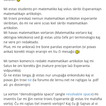
Mi estas studento pri matematiko kaj volus skribi Esperantajn
matematikajn artikolojn.
Mi trovis preskaŭ neniun matematikan artikolon esperante
skribitan, do mi ne vere scias kiel skribi matematikan
artikolon.
Mi havas matematikan vortaron (Matematika vortaro kaj
oklingva leksikono) sed ĝi estas utila ĉefe pri terminologio kaj
ne vere pri redaktado.
Plue, mi ne ankoraŭ tre bone parolas esperanton (vi povas
ankaŭ korekti miajn erarojn en tiu ĉi mesaĝo
)
Mi tamen komencis redakti matematikan artikolon kaj mi
ŝatus ke oni korektu ĝin (nature precipe laŭ Esperanta
vidpunkto).
Ĝi ne estas longa, ĝi estas nur unupaĝa enkonduko kaj vi
povas ĝin trovi
tie
(la forumo de lernu.net ne rajtigas la .pdf
aŭ .ps dosierojn)
La vorton "densdisigebla spaco" (angle
resolvable space
) mi
inventis ĉar mi ĝin nenie trovis Esperante (ĝi estas tre malofta
vorto). Ĉu mi rajtas tiel inventi vortojn? Kaj ĉu ĝi ŝajnas al vi