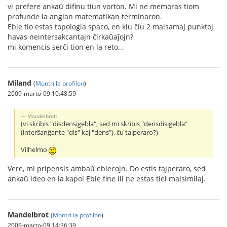
vi prefere ankaŭ difinu tiun vorton. Mi ne memoras tiom
profunde la anglan matematikan terminaron.
Eble tio estas topologia spaco, en kiu ĉiu 2 malsamaj punktoj
havas neintersakcantajn ĉirkaŭaĵojn?
mi komencis serĉi tion en la reto...
Miland
(
Montri la profilon
)
2009-marto-09 10:48:59
Mandelbrot:
(vi skribis "disdensigebla", sed mi skribis "densdisigebla"
(interŝanĝante "dis" kaj "dens"), ĉu tajperaro?)
Vilhelmo
Vere, mi pripensis ambaŭ eblecojn. Do estis tajperaro, sed
ankaŭ ideo en la kapo! Eble fine ili ne estas tiel malsimilaj.
Mandelbrot
(
Montri la profilon
)
2009-marto-09 14:36:39