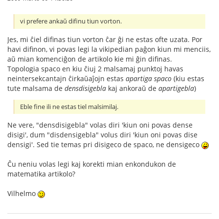
vi prefere ankaŭ difinu tiun vorton.
Jes, mi ĉiel difinas tiun vorton ĉar ĝi ne estas ofte uzata. Por
havi difinon, vi povas legi la vikipedian paĝon kiun mi menciis,
aŭ mian komenciĝon de artikolo kie mi ĝin difinas.
Topologia spaco en kiu ĉiuj 2 malsamaj punktoj havas
neintersekcantajn ĉirkaŭaĵojn estas
apartiga spaco
(kiu estas
tute malsama de
densdisigebla
kaj ankoraŭ de
apartigebla
)
Eble fine ili ne estas tiel malsimilaj.
Ne vere, "densdisigebla" volas diri 'kiun oni povas dense
disigi', dum "disdensigebla" volus diri 'kiun oni povas dise
densigi'. Sed tie temas pri disigeco de spaco, ne densigeco
Ĉu neniu volas legi kaj korekti mian enkondukon de
matematika artikolo?
Vilhelmo