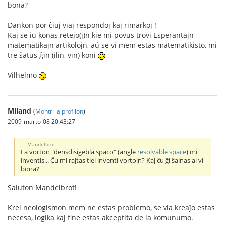
bona?
Dankon por ĉiuj viaj respondoj kaj rimarkoj !
Kaj se iu konas retejo(j)n kie mi povus trovi Esperantajn
matematikajn artikolojn, aŭ se vi mem estas matematikisto, mi
tre ŝatus ĝin (ilin, vin) koni
Vilhelmo
Miland
(
Montri la profilon
)
2009-marto-08 20:43:27
Mandelbrot:
La vorton "densdisigebla spaco" (angle
resolvable space
) mi
inventis .. Ĉu mi rajtas tiel inventi vortojn? Kaj ĉu ĝi ŝajnas al vi
bona?
Saluton Mandelbrot!
Krei neologismon mem ne estas problemo, se via kreaĵo estas
necesa, logika kaj fine estas akceptita de la komunumo.