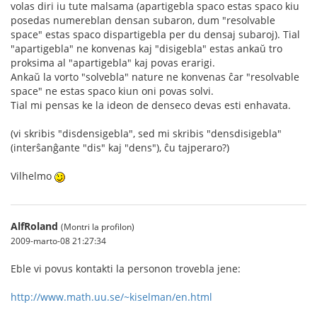
volas diri iu tute malsama (apartigebla spaco estas spaco kiu
posedas numereblan densan subaron, dum "resolvable
space" estas spaco dispartigebla per du densaj subaroj). Tial
"apartigebla" ne konvenas kaj "disigebla" estas ankaŭ tro
proksima al "apartigebla" kaj povas erarigi.
Ankaŭ la vorto "solvebla" nature ne konvenas ĉar "resolvable
space" ne estas spaco kiun oni povas solvi.
Tial mi pensas ke la ideon de denseco devas esti enhavata.
(vi skribis "disdensigebla", sed mi skribis "densdisigebla"
(interŝanĝante "dis" kaj "dens"), ĉu tajperaro?)
Vilhelmo
AlfRoland
(Montri la profilon)
2009-marto-08 21:27:34
Eble vi povus kontakti la personon trovebla jene:
http://www.math.uu.se/~kiselman/en.html