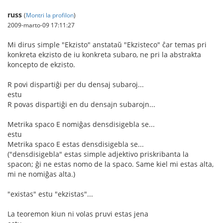
russ
(
Montri la profilon
)
2009-marto-09 17:11:27
Mi dirus simple "Ekzisto" anstataŭ "Ekzisteco" ĉar temas pri
konkreta ekzisto de iu konkreta subaro, ne pri la abstrakta
koncepto de ekzisto.
R povi dispartiĝi per du densaj subaroj...
estu
R povas dispartiĝi en du densajn subarojn...
Metrika spaco E nomiĝas densdisigebla se...
estu
Metrika spaco E estas densdisigebla se...
("densdisigebla" estas simple adjektivo priskribanta la
spacon; ĝi ne estas nomo de la spaco. Same kiel mi estas alta,
mi ne nomiĝas alta.)
"existas" estu "ekzistas"...
La teoremon kiun ni volas pruvi estas jena