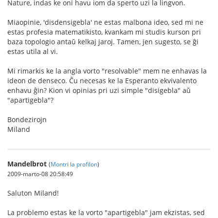
Nature, indas ke oni havu iom da sperto uzi la lingvon.
Miaopinie, 'disdensigebla' ne estas malbona ideo, sed mi ne
estas profesia matematikisto, kvankam mi studis kurson pri
baza topologio antaŭ kelkaj jaroj. Tamen, jen sugesto, se ĝi
estas utila al vi.
Mi rimarkis ke la angla vorto "resolvable" mem ne enhavas la
ideon de denseco. Ĉu necesas ke la Esperanto ekvivalento
enhavu ĝin? Kion vi opinias pri uzi simple "disigebla" aŭ
"apartigebla"?
Bondezirojn
Miland
Mandelbrot
(
Montri la profilon
)
2009-marto-08 20:58:49
Saluton Miland!
La problemo estas ke la vorto "apartigebla" jam ekzistas, sed