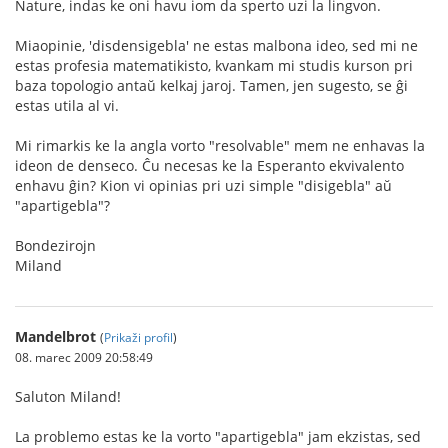
Nature, indas ke oni havu iom da sperto uzi la lingvon.
Miaopinie, 'disdensigebla' ne estas malbona ideo, sed mi ne
estas profesia matematikisto, kvankam mi studis kurson pri
baza topologio antaŭ kelkaj jaroj. Tamen, jen sugesto, se ĝi
estas utila al vi.
Mi rimarkis ke la angla vorto "resolvable" mem ne enhavas la
ideon de denseco. Ĉu necesas ke la Esperanto ekvivalento
enhavu ĝin? Kion vi opinias pri uzi simple "disigebla" aŭ
"apartigebla"?
Bondezirojn
Miland
Mandelbrot
(
Prikaži profil
)
08. marec 2009 20:58:49
Saluton Miland!
La problemo estas ke la vorto "apartigebla" jam ekzistas, sed