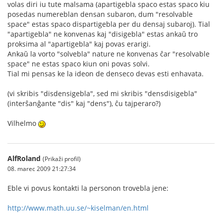
volas diri iu tute malsama (apartigebla spaco estas spaco kiu
posedas numereblan densan subaron, dum "resolvable
space" estas spaco dispartigebla per du densaj subaroj). Tial
"apartigebla" ne konvenas kaj "disigebla" estas ankaŭ tro
proksima al "apartigebla" kaj povas erarigi.
Ankaŭ la vorto "solvebla" nature ne konvenas ĉar "resolvable
space" ne estas spaco kiun oni povas solvi.
Tial mi pensas ke la ideon de denseco devas esti enhavata.
(vi skribis "disdensigebla", sed mi skribis "densdisigebla"
(interŝanĝante "dis" kaj "dens"), ĉu tajperaro?)
Vilhelmo
AlfRoland
(Prikaži profil)
08. marec 2009 21:27:34
Eble vi povus kontakti la personon trovebla jene:
http://www.math.uu.se/~kiselman/en.html