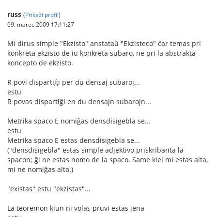
russ
(
Prikaži profil
)
09. marec 2009 17:11:27
Mi dirus simple "Ekzisto" anstataŭ "Ekzisteco" ĉar temas pri
konkreta ekzisto de iu konkreta subaro, ne pri la abstrakta
koncepto de ekzisto.
R povi dispartiĝi per du densaj subaroj...
estu
R povas dispartiĝi en du densajn subarojn...
Metrika spaco E nomiĝas densdisigebla se...
estu
Metrika spaco E estas densdisigebla se...
("densdisigebla" estas simple adjektivo priskribanta la
spacon; ĝi ne estas nomo de la spaco. Same kiel mi estas alta,
mi ne nomiĝas alta.)
"existas" estu "ekzistas"...
La teoremon kiun ni volas pruvi estas jena