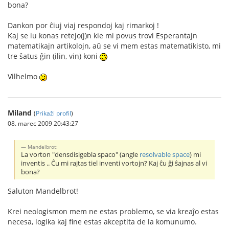
bona?
Dankon por ĉiuj viaj respondoj kaj rimarkoj !
Kaj se iu konas retejo(j)n kie mi povus trovi Esperantajn
matematikajn artikolojn, aŭ se vi mem estas matematikisto, mi
tre ŝatus ĝin (ilin, vin) koni
Vilhelmo
Miland
(
Prikaži profil
)
08. marec 2009 20:43:27
Mandelbrot:
La vorton "densdisigebla spaco" (angle
resolvable space
) mi
inventis .. Ĉu mi rajtas tiel inventi vortojn? Kaj ĉu ĝi ŝajnas al vi
bona?
Saluton Mandelbrot!
Krei neologismon mem ne estas problemo, se via kreaĵo estas
necesa, logika kaj fine estas akceptita de la komunumo.