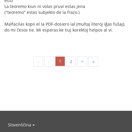
estu
La teoremo kiun ni volas pruvi estas jena
("teoremo" estas subjekto de la frazo.)
Malfacilas kopii el la PDF-dosiero ial (multaj literoj iĝas fuŝaj),
do mi ĉesos tie. Mi esperas ke tiuj korektoj helpos al vi.
1
«
<
2
>
»
Slovenščina