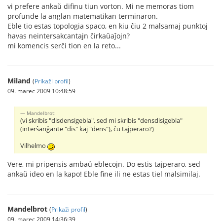
vi prefere ankaŭ difinu tiun vorton. Mi ne memoras tiom
profunde la anglan matematikan terminaron.
Eble tio estas topologia spaco, en kiu ĉiu 2 malsamaj punktoj
havas neintersakcantajn ĉirkaŭaĵojn?
mi komencis serĉi tion en la reto...
Miland
(
Prikaži profil
)
09. marec 2009 10:48:59
Mandelbrot:
(vi skribis "disdensigebla", sed mi skribis "densdisigebla"
(interŝanĝante "dis" kaj "dens"), ĉu tajperaro?)
Vilhelmo
Vere, mi pripensis ambaŭ eblecojn. Do estis tajperaro, sed
ankaŭ ideo en la kapo! Eble fine ili ne estas tiel malsimilaj.
Mandelbrot
(
Prikaži profil
)
09. marec 2009 14:36:39