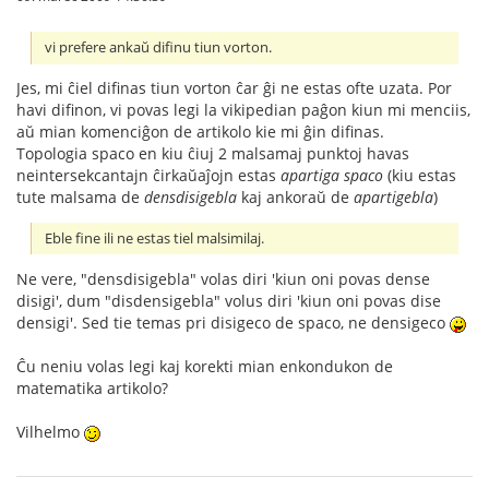
vi prefere ankaŭ difinu tiun vorton.
Jes, mi ĉiel difinas tiun vorton ĉar ĝi ne estas ofte uzata. Por
havi difinon, vi povas legi la vikipedian paĝon kiun mi menciis,
aŭ mian komenciĝon de artikolo kie mi ĝin difinas.
Topologia spaco en kiu ĉiuj 2 malsamaj punktoj havas
neintersekcantajn ĉirkaŭaĵojn estas
apartiga spaco
(kiu estas
tute malsama de
densdisigebla
kaj ankoraŭ de
apartigebla
)
Eble fine ili ne estas tiel malsimilaj.
Ne vere, "densdisigebla" volas diri 'kiun oni povas dense
disigi', dum "disdensigebla" volus diri 'kiun oni povas dise
densigi'. Sed tie temas pri disigeco de spaco, ne densigeco
Ĉu neniu volas legi kaj korekti mian enkondukon de
matematika artikolo?
Vilhelmo