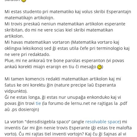
Mi estas studento pri matematiko kaj volus skribi Esperantajn
matematikajn artikolojn.
Mi trovis preskaŭ neniun matematikan artikolon esperante
skribitan, do mi ne vere scias kiel skribi matematikan
artikolon.
Mi havas matematikan vortaron (Matematika vortaro kaj
oklingva leksikono) sed ĝi estas utila ĉefe pri terminologio kaj
ne vere pri redaktado.
Plue, mi ne ankoraŭ tre bone parolas esperanton (vi povas
ankaŭ korekti miajn erarojn en tiu ĉi mesaĝo
)
Mi tamen komencis redakti matematikan artikolon kaj mi
ŝatus ke oni korektu ĝin (nature precipe laŭ Esperanta
vidpunkto).
Ĝi ne estas longa, ĝi estas nur unupaĝa enkonduko kaj vi
povas ĝin trovi
tie
(la forumo de lernu.net ne rajtigas la .pdf
aŭ .ps dosierojn)
La vorton "densdisigebla spaco" (angle
resolvable space
) mi
inventis ĉar mi ĝin nenie trovis Esperante (ĝi estas tre malofta
vorto). Ĉu mi rajtas tiel inventi vortojn? Kaj ĉu ĝi ŝajnas al vi