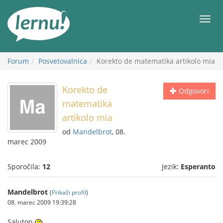
K
vsebini
Meni
Forum
Posvetovalnica
Korekto de matematika artikolo mia
Korekto de
Odgovori
matematika
artikolo mia
od
Mandelbrot
, 08.
marec 2009
Sporočila:
12
Jezik:
Esperanto
Mandelbrot
(
Prikaži profil
)
08. marec 2009 19:39:28
Saluton