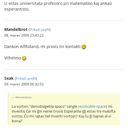
Li estas universitata profesoro pri matematiko kaj ankaŭ
esperantisto.
Mandelbrot
(
Prikaži profil
)
08. marec 2009 23:43:22
Dankon AlfRoland, mi provis lin kontakti
Vilhelmo
Sxak
(
Prikaži profil
)
09. marec 2009 06:32:53
Mandelbrot:
La vorton "densdisigebla spaco" (angle
resolvable space
) mi
inventis ĉar mi ĝin nenie trovis Esperante (ĝi estas tre malofta
vorto). Ĉu mi rajtas tiel inventi vortojn? Kaj ĉu ĝi ŝajnas al vi
bona?