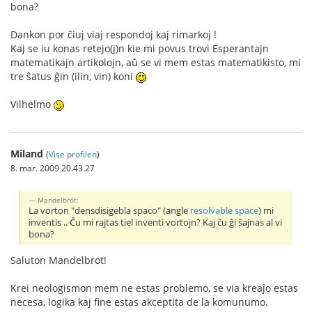
bona?
Dankon por ĉiuj viaj respondoj kaj rimarkoj !
Kaj se iu konas retejo(j)n kie mi povus trovi Esperantajn
matematikajn artikolojn, aŭ se vi mem estas matematikisto, mi
tre ŝatus ĝin (ilin, vin) koni
Vilhelmo
Miland
(
Vise profilen
)
8. mar. 2009 20.43.27
Mandelbrot:
La vorton "densdisigebla spaco" (angle
resolvable space
) mi
inventis .. Ĉu mi rajtas tiel inventi vortojn? Kaj ĉu ĝi ŝajnas al vi
bona?
Saluton Mandelbrot!
Krei neologismon mem ne estas problemo, se via kreaĵo estas
necesa, logika kaj fine estas akceptita de la komunumo.