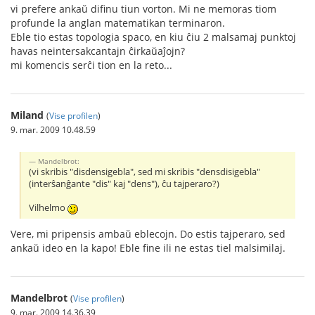
vi prefere ankaŭ difinu tiun vorton. Mi ne memoras tiom
profunde la anglan matematikan terminaron.
Eble tio estas topologia spaco, en kiu ĉiu 2 malsamaj punktoj
havas neintersakcantajn ĉirkaŭaĵojn?
mi komencis serĉi tion en la reto...
Miland
(
Vise profilen
)
9. mar. 2009 10.48.59
Mandelbrot:
(vi skribis "disdensigebla", sed mi skribis "densdisigebla"
(interŝanĝante "dis" kaj "dens"), ĉu tajperaro?)
Vilhelmo
Vere, mi pripensis ambaŭ eblecojn. Do estis tajperaro, sed
ankaŭ ideo en la kapo! Eble fine ili ne estas tiel malsimilaj.
Mandelbrot
(
Vise profilen
)
9. mar. 2009 14.36.39