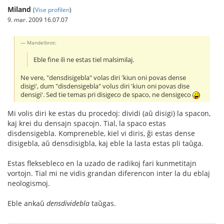
Miland
(
Vise profilen
)
9. mar. 2009 16.07.07
Mandelbrot:
Eble fine ili ne estas tiel malsimilaj.
Ne vere, "densdisigebla" volas diri 'kiun oni povas dense
disigi', dum "disdensigebla" volus diri 'kiun oni povas dise
densigi'. Sed tie temas pri disigeco de spaco, ne densigeco
Mi volis diri ke estas du procedoj: dividi (aŭ disigi) la spacon,
kaj krei du densajn spacojn. Tial, la spaco estas
disdensigebla. Kompreneble, kiel vi diris, ĝi estas dense
disigebla, aŭ densdisigbla, kaj eble la lasta estas pli taŭga.
Estas fleksebleco en la uzado de radikoj fari kunmetitajn
vortojn. Tial mi ne vidis grandan diferencon inter la du eblaj
neologismoj.
Eble ankaŭ
densdividebla
taŭgas.