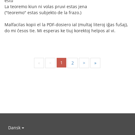
estu
La teoremo kiun ni volas pruvi estas jena
("teoremo" estas subjekto de la frazo.)
Malfacilas kopii el la PDF-dosiero ial (multaj literoj iĝas fuŝaj),
do mi ĉesos tie. Mi esperas ke tiuj korektoj helpos al vi.
1
«
<
2
>
»
Dansk