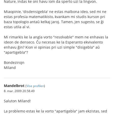
Nature, indas ke oni havu iom da sperto uzi la lingvon.
Miaopinie, 'disdensigebla' ne estas malbona ideo, sed mi ne
estas profesia matematikisto, kvankam mi studis kurson pri
baza topologio antaŭ kelkaj jaroj. Tamen, jen sugesto, se ĝi
estas utila al vi.
Mi rimarkis ke la angla vorto "resolvable" mem ne enhavas la
ideon de denseco. Ĉu necesas ke la Esperanto ekvivalento
enhavu ĝin? Kion vi opinias pri uzi simple "disigebla" aŭ
"apartigebla"?
Bondezirojn
Miland
Mandelbrot
(
Vise profilen
)
8. mar. 2009 20.58.49
Saluton Miland!
La problemo estas ke la vorto "apartigebla" jam ekzistas, sed