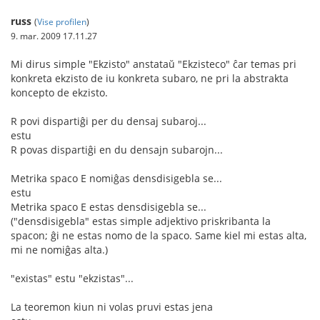
russ
(
Vise profilen
)
9. mar. 2009 17.11.27
Mi dirus simple "Ekzisto" anstataŭ "Ekzisteco" ĉar temas pri
konkreta ekzisto de iu konkreta subaro, ne pri la abstrakta
koncepto de ekzisto.
R povi dispartiĝi per du densaj subaroj...
estu
R povas dispartiĝi en du densajn subarojn...
Metrika spaco E nomiĝas densdisigebla se...
estu
Metrika spaco E estas densdisigebla se...
("densdisigebla" estas simple adjektivo priskribanta la
spacon; ĝi ne estas nomo de la spaco. Same kiel mi estas alta,
mi ne nomiĝas alta.)
"existas" estu "ekzistas"...
La teoremon kiun ni volas pruvi estas jena