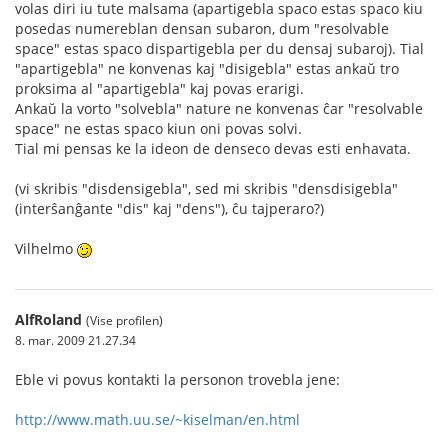
volas diri iu tute malsama (apartigebla spaco estas spaco kiu
posedas numereblan densan subaron, dum "resolvable
space" estas spaco dispartigebla per du densaj subaroj). Tial
"apartigebla" ne konvenas kaj "disigebla" estas ankaŭ tro
proksima al "apartigebla" kaj povas erarigi.
Ankaŭ la vorto "solvebla" nature ne konvenas ĉar "resolvable
space" ne estas spaco kiun oni povas solvi.
Tial mi pensas ke la ideon de denseco devas esti enhavata.
(vi skribis "disdensigebla", sed mi skribis "densdisigebla"
(interŝanĝante "dis" kaj "dens"), ĉu tajperaro?)
Vilhelmo
AlfRoland
(Vise profilen)
8. mar. 2009 21.27.34
Eble vi povus kontakti la personon trovebla jene:
http://www.math.uu.se/~kiselman/en.html