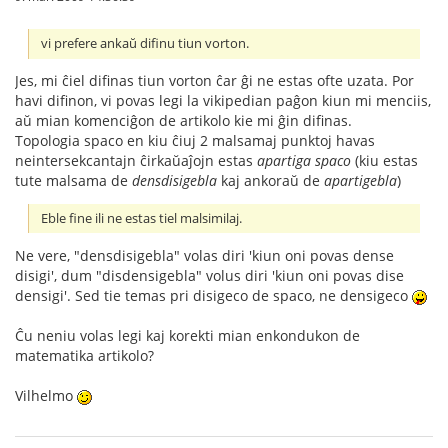
vi prefere ankaŭ difinu tiun vorton.
Jes, mi ĉiel difinas tiun vorton ĉar ĝi ne estas ofte uzata. Por
havi difinon, vi povas legi la vikipedian paĝon kiun mi menciis,
aŭ mian komenciĝon de artikolo kie mi ĝin difinas.
Topologia spaco en kiu ĉiuj 2 malsamaj punktoj havas
neintersekcantajn ĉirkaŭaĵojn estas
apartiga spaco
(kiu estas
tute malsama de
densdisigebla
kaj ankoraŭ de
apartigebla
)
Eble fine ili ne estas tiel malsimilaj.
Ne vere, "densdisigebla" volas diri 'kiun oni povas dense
disigi', dum "disdensigebla" volus diri 'kiun oni povas dise
densigi'. Sed tie temas pri disigeco de spaco, ne densigeco
Ĉu neniu volas legi kaj korekti mian enkondukon de
matematika artikolo?
Vilhelmo