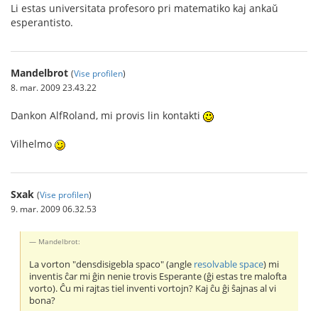
Li estas universitata profesoro pri matematiko kaj ankaŭ
esperantisto.
Mandelbrot
(
Vise profilen
)
8. mar. 2009 23.43.22
Dankon AlfRoland, mi provis lin kontakti
Vilhelmo
Sxak
(
Vise profilen
)
9. mar. 2009 06.32.53
Mandelbrot:
La vorton "densdisigebla spaco" (angle
resolvable space
) mi
inventis ĉar mi ĝin nenie trovis Esperante (ĝi estas tre malofta
vorto). Ĉu mi rajtas tiel inventi vortojn? Kaj ĉu ĝi ŝajnas al vi
bona?