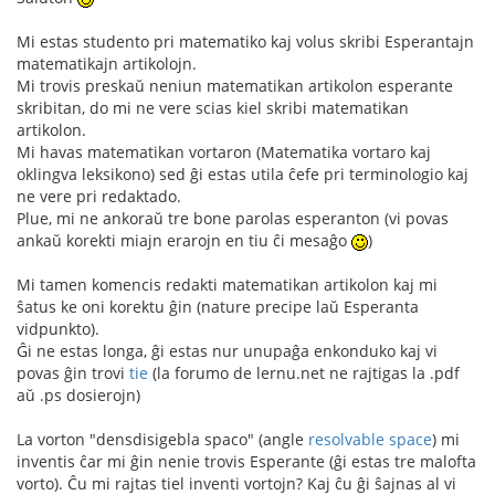
Mi estas studento pri matematiko kaj volus skribi Esperantajn
matematikajn artikolojn.
Mi trovis preskaŭ neniun matematikan artikolon esperante
skribitan, do mi ne vere scias kiel skribi matematikan
artikolon.
Mi havas matematikan vortaron (Matematika vortaro kaj
oklingva leksikono) sed ĝi estas utila ĉefe pri terminologio kaj
ne vere pri redaktado.
Plue, mi ne ankoraŭ tre bone parolas esperanton (vi povas
ankaŭ korekti miajn erarojn en tiu ĉi mesaĝo
)
Mi tamen komencis redakti matematikan artikolon kaj mi
ŝatus ke oni korektu ĝin (nature precipe laŭ Esperanta
vidpunkto).
Ĝi ne estas longa, ĝi estas nur unupaĝa enkonduko kaj vi
povas ĝin trovi
tie
(la forumo de lernu.net ne rajtigas la .pdf
aŭ .ps dosierojn)
La vorton "densdisigebla spaco" (angle
resolvable space
) mi
inventis ĉar mi ĝin nenie trovis Esperante (ĝi estas tre malofta
vorto). Ĉu mi rajtas tiel inventi vortojn? Kaj ĉu ĝi ŝajnas al vi