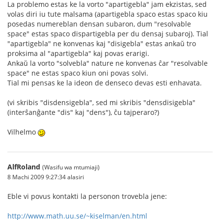
La problemo estas ke la vorto "apartigebla" jam ekzistas, sed
volas diri iu tute malsama (apartigebla spaco estas spaco kiu
posedas numereblan densan subaron, dum "resolvable
space" estas spaco dispartigebla per du densaj subaroj). Tial
"apartigebla" ne konvenas kaj "disigebla" estas ankaŭ tro
proksima al "apartigebla" kaj povas erarigi.
Ankaŭ la vorto "solvebla" nature ne konvenas ĉar "resolvable
space" ne estas spaco kiun oni povas solvi.
Tial mi pensas ke la ideon de denseco devas esti enhavata.
(vi skribis "disdensigebla", sed mi skribis "densdisigebla"
(interŝanĝante "dis" kaj "dens"), ĉu tajperaro?)
Vilhelmo
AlfRoland
(Wasifu wa mtumiaji)
8 Machi 2009 9:27:34 alasiri
Eble vi povus kontakti la personon trovebla jene:
http://www.math.uu.se/~kiselman/en.html