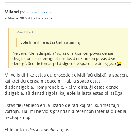
Miland
(
Wasifu wa mtumiaji
)
9 Machi 2009 4:07:07 alasiri
Mandelbrot:
Eble fine ili ne estas tiel malsimilaj.
Ne vere, "densdisigebla" volas diri 'kiun oni povas dense
disigi', dum "disdensigebla" volus diri 'kiun oni povas dise
densigi'. Sed tie temas pri disigeco de spaco, ne densigeco
Mi volis diri ke estas du procedoj: dividi (aŭ disigi) la spacon,
kaj krei du densajn spacojn. Tial, la spaco estas
disdensigebla. Kompreneble, kiel vi diris, ĝi estas dense
disigebla, aŭ densdisigbla, kaj eble la lasta estas pli taŭga.
Estas fleksebleco en la uzado de radikoj fari kunmetitajn
vortojn. Tial mi ne vidis grandan diferencon inter la du eblaj
neologismoj.
Eble ankaŭ
densdividebla
taŭgas.