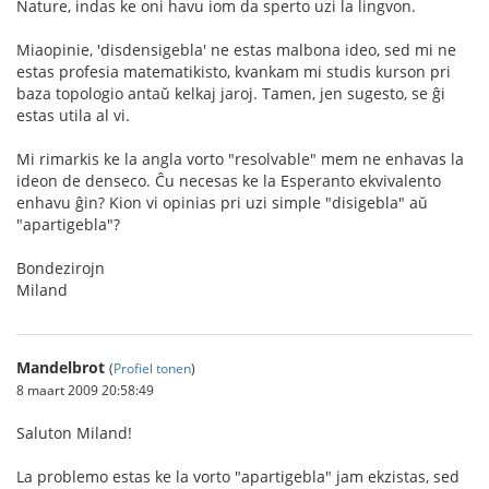
Nature, indas ke oni havu iom da sperto uzi la lingvon.
Miaopinie, 'disdensigebla' ne estas malbona ideo, sed mi ne
estas profesia matematikisto, kvankam mi studis kurson pri
baza topologio antaŭ kelkaj jaroj. Tamen, jen sugesto, se ĝi
estas utila al vi.
Mi rimarkis ke la angla vorto "resolvable" mem ne enhavas la
ideon de denseco. Ĉu necesas ke la Esperanto ekvivalento
enhavu ĝin? Kion vi opinias pri uzi simple "disigebla" aŭ
"apartigebla"?
Bondezirojn
Miland
Mandelbrot
(
Profiel tonen
)
8 maart 2009 20:58:49
Saluton Miland!
La problemo estas ke la vorto "apartigebla" jam ekzistas, sed