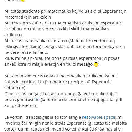
Mi estas studento pri matematiko kaj volus skribi Esperantajn
matematikajn artikolojn.
Mi trovis preskaŭ neniun matematikan artikolon esperante
skribitan, do mi ne vere scias kiel skribi matematikan
artikolon.
Mi havas matematikan vortaron (Matematika vortaro kaj
oklingva leksikono) sed ĝi estas utila ĉefe pri terminologio kaj
ne vere pri redaktado.
Plue, mi ne ankoraŭ tre bone parolas esperanton (vi povas
ankaŭ korekti miajn erarojn en tiu ĉi mesaĝo
)
Mi tamen komencis redakti matematikan artikolon kaj mi
ŝatus ke oni korektu ĝin (nature precipe laŭ Esperanta
vidpunkto).
Ĝi ne estas longa, ĝi estas nur unupaĝa enkonduko kaj vi
povas ĝin trovi
tie
(la forumo de lernu.net ne rajtigas la .pdf
aŭ .ps dosierojn)
La vorton "densdisigebla spaco" (angle
resolvable space
) mi
inventis ĉar mi ĝin nenie trovis Esperante (ĝi estas tre malofta
vorto). Ĉu mi rajtas tiel inventi vortojn? Kaj ĉu ĝi ŝajnas al vi