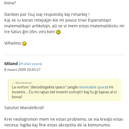
bona?
Dankon por ĉiuj viaj respondoj kaj rimarkoj !
Kaj se iu konas retejo(j)n kie mi povus trovi Esperantajn
matematikajn artikolojn, aŭ se vi mem estas matematikisto, mi
tre ŝatus ĝin (ilin, vin) koni
Vilhelmo
Miland
(
Profiel tonen
)
8 maart 2009 20:43:27
Mandelbrot:
La vorton "densdisigebla spaco" (angle
resolvable space
) mi
inventis .. Ĉu mi rajtas tiel inventi vortojn? Kaj ĉu ĝi ŝajnas al vi
bona?
Saluton Mandelbrot!
Krei neologismon mem ne estas problemo, se via kreaĵo estas
necesa, logika kaj fine estas akceptita de la komunumo.