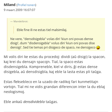
Miland
(
Profiel tonen
)
9 maart 2009 16:07:07
Mandelbrot:
Eble fine ili ne estas tiel malsimilaj.
Ne vere, "densdisigebla" volas diri 'kiun oni povas dense
disigi', dum "disdensigebla" volus diri 'kiun oni povas dise
densigi'. Sed tie temas pri disigeco de spaco, ne densigeco
Mi volis diri ke estas du procedoj: dividi (aŭ disigi) la spacon,
kaj krei du densajn spacojn. Tial, la spaco estas
disdensigebla. Kompreneble, kiel vi diris, ĝi estas dense
disigebla, aŭ densdisigbla, kaj eble la lasta estas pli taŭga.
Estas fleksebleco en la uzado de radikoj fari kunmetitajn
vortojn. Tial mi ne vidis grandan diferencon inter la du eblaj
neologismoj.
Eble ankaŭ
densdividebla
taŭgas.