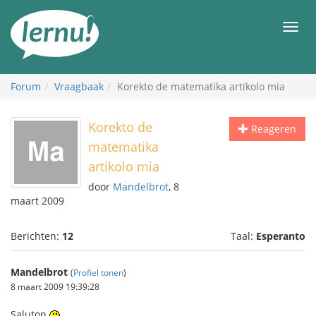
Naar
de
Men
inhoud
Forum
Vraagbaak
Korekto de matematika artikolo mia
Korekto de
Reageren
matematika
artikolo mia
door
Mandelbrot
, 8
maart 2009
Berichten:
12
Taal:
Esperanto
Mandelbrot
(
Profiel tonen
)
8 maart 2009 19:39:28
Saluton