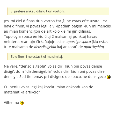
vi prefere ankaŭ difinu tiun vorton.
Jes, mi ĉiel difinas tiun vorton ĉar ĝi ne estas ofte uzata. Por
havi difinon, vi povas legi la vikipedian paĝon kiun mi menciis,
aŭ mian komenciĝon de artikolo kie mi ĝin difinas.
Topologia spaco en kiu ĉiuj 2 malsamaj punktoj havas
neintersekcantajn ĉirkaŭaĵojn estas
apartiga spaco
(kiu estas
tute malsama de
densdisigebla
kaj ankoraŭ de
apartigebla
)
Eble fine ili ne estas tiel malsimilaj.
Ne vere, "densdisigebla" volas diri 'kiun oni povas dense
disigi', dum "disdensigebla" volus diri 'kiun oni povas dise
densigi'. Sed tie temas pri disigeco de spaco, ne densigeco
Ĉu neniu volas legi kaj korekti mian enkondukon de
matematika artikolo?
Vilhelmo