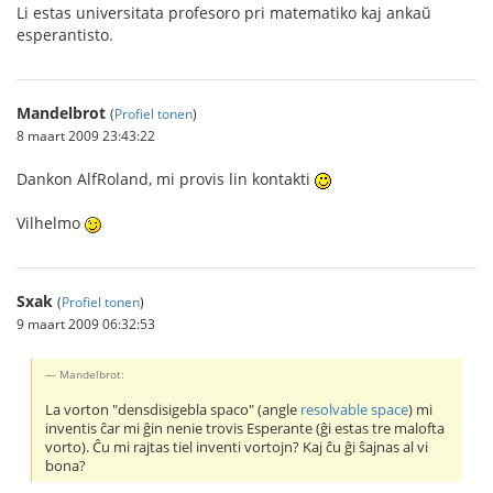
Li estas universitata profesoro pri matematiko kaj ankaŭ
esperantisto.
Mandelbrot
(
Profiel tonen
)
8 maart 2009 23:43:22
Dankon AlfRoland, mi provis lin kontakti
Vilhelmo
Sxak
(
Profiel tonen
)
9 maart 2009 06:32:53
Mandelbrot:
La vorton "densdisigebla spaco" (angle
resolvable space
) mi
inventis ĉar mi ĝin nenie trovis Esperante (ĝi estas tre malofta
vorto). Ĉu mi rajtas tiel inventi vortojn? Kaj ĉu ĝi ŝajnas al vi
bona?