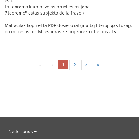
estu
La teoremo kiun ni volas pruvi estas jena
("teoremo" estas subjekto de la frazo.)
Malfacilas kopii el la PDF-dosiero ial (multaj literoj iĝas fuŝaj),
do mi ĉesos tie. Mi esperas ke tiuj korektoj helpos al vi.
1
«
<
2
>
»
Nederlands