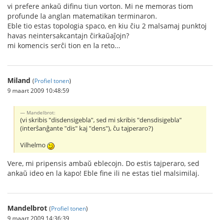
vi prefere ankaŭ difinu tiun vorton. Mi ne memoras tiom
profunde la anglan matematikan terminaron.
Eble tio estas topologia spaco, en kiu ĉiu 2 malsamaj punktoj
havas neintersakcantajn ĉirkaŭaĵojn?
mi komencis serĉi tion en la reto...
Miland
(
Profiel tonen
)
9 maart 2009 10:48:59
Mandelbrot:
(vi skribis "disdensigebla", sed mi skribis "densdisigebla"
(interŝanĝante "dis" kaj "dens"), ĉu tajperaro?)
Vilhelmo
Vere, mi pripensis ambaŭ eblecojn. Do estis tajperaro, sed
ankaŭ ideo en la kapo! Eble fine ili ne estas tiel malsimilaj.
Mandelbrot
(
Profiel tonen
)
9 maart 2009 14:36:39