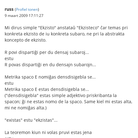
russ
(
Profiel tonen
)
9 maart 2009 17:11:27
Mi dirus simple "Ekzisto" anstataŭ "Ekzisteco" ĉar temas pri
konkreta ekzisto de iu konkreta subaro, ne pri la abstrakta
koncepto de ekzisto.
R povi dispartiĝi per du densaj subaroj...
estu
R povas dispartiĝi en du densajn subarojn...
Metrika spaco E nomiĝas densdisigebla se...
estu
Metrika spaco E estas densdisigebla se...
("densdisigebla" estas simple adjektivo priskribanta la
spacon; ĝi ne estas nomo de la spaco. Same kiel mi estas alta,
mi ne nomiĝas alta.)
"existas" estu "ekzistas"...
La teoremon kiun ni volas pruvi estas jena