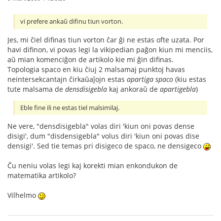
vi prefere ankaŭ difinu tiun vorton.
Jes, mi ĉiel difinas tiun vorton ĉar ĝi ne estas ofte uzata. Por
havi difinon, vi povas legi la vikipedian paĝon kiun mi menciis,
aŭ mian komenciĝon de artikolo kie mi ĝin difinas.
Topologia spaco en kiu ĉiuj 2 malsamaj punktoj havas
neintersekcantajn ĉirkaŭaĵojn estas
apartiga spaco
(kiu estas
tute malsama de
densdisigebla
kaj ankoraŭ de
apartigebla
)
Eble fine ili ne estas tiel malsimilaj.
Ne vere, "densdisigebla" volas diri 'kiun oni povas dense
disigi', dum "disdensigebla" volus diri 'kiun oni povas dise
densigi'. Sed tie temas pri disigeco de spaco, ne densigeco
Ĉu neniu volas legi kaj korekti mian enkondukon de
matematika artikolo?
Vilhelmo