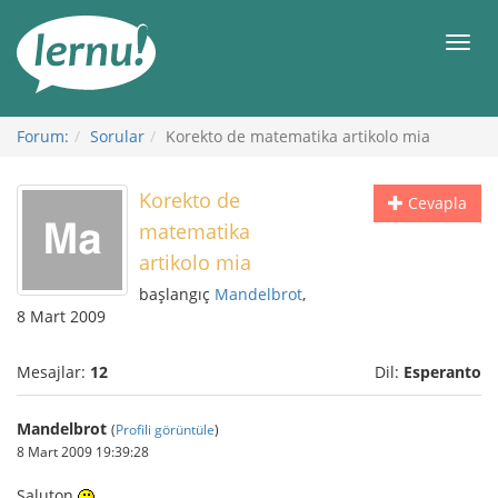
İçerik
Görüntüleme
Men
Forum:
Sorular
Korekto de matematika artikolo mia
Korekto de
Cevapla
matematika
artikolo mia
başlangıç
Mandelbrot
,
8 Mart 2009
Mesajlar:
12
Dil:
Esperanto
Mandelbrot
(
Profili görüntüle
)
8 Mart 2009 19:39:28
Saluton