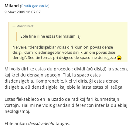
Miland
(
Profili görüntüle
)
9 Mart 2009 16:07:07
Mandelbrot:
Eble fine ili ne estas tiel malsimilaj.
Ne vere, "densdisigebla" volas diri 'kiun oni povas dense
disigi', dum "disdensigebla" volus diri 'kiun oni povas dise
densigi'. Sed tie temas pri disigeco de spaco, ne densigeco
Mi volis diri ke estas du procedoj: dividi (aŭ disigi) la spacon,
kaj krei du densajn spacojn. Tial, la spaco estas
disdensigebla. Kompreneble, kiel vi diris, ĝi estas dense
disigebla, aŭ densdisigbla, kaj eble la lasta estas pli taŭga.
Estas fleksebleco en la uzado de radikoj fari kunmetitajn
vortojn. Tial mi ne vidis grandan diferencon inter la du eblaj
neologismoj.
Eble ankaŭ
densdividebla
taŭgas.