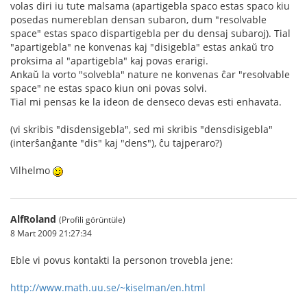
volas diri iu tute malsama (apartigebla spaco estas spaco kiu
posedas numereblan densan subaron, dum "resolvable
space" estas spaco dispartigebla per du densaj subaroj). Tial
"apartigebla" ne konvenas kaj "disigebla" estas ankaŭ tro
proksima al "apartigebla" kaj povas erarigi.
Ankaŭ la vorto "solvebla" nature ne konvenas ĉar "resolvable
space" ne estas spaco kiun oni povas solvi.
Tial mi pensas ke la ideon de denseco devas esti enhavata.
(vi skribis "disdensigebla", sed mi skribis "densdisigebla"
(interŝanĝante "dis" kaj "dens"), ĉu tajperaro?)
Vilhelmo
AlfRoland
(Profili görüntüle)
8 Mart 2009 21:27:34
Eble vi povus kontakti la personon trovebla jene:
http://www.math.uu.se/~kiselman/en.html