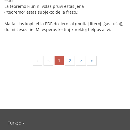
estu
La teoremo kiun ni volas pruvi estas jena
("teoremo" estas subjekto de la frazo.)
Malfacilas kopii el la PDF-dosiero ial (multaj literoj iĝas fuŝaj),
do mi ĉesos tie. Mi esperas ke tiuj korektoj helpos al vi.
1
«
<
2
>
»
Türkçe