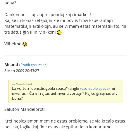
bona?
Dankon por ĉiuj viaj respondoj kaj rimarkoj !
Kaj se iu konas retejo(j)n kie mi povus trovi Esperantajn
matematikajn artikolojn, aŭ se vi mem estas matematikisto, mi
tre ŝatus ĝin (ilin, vin) koni
Vilhelmo
Miland
(
Profili görüntüle
)
8 Mart 2009 20:43:27
Mandelbrot:
La vorton "densdisigebla spaco" (angle
resolvable space
) mi
inventis .. Ĉu mi rajtas tiel inventi vortojn? Kaj ĉu ĝi ŝajnas al vi
bona?
Saluton Mandelbrot!
Krei neologismon mem ne estas problemo, se via kreaĵo estas
necesa, logika kaj fine estas akceptita de la komunumo.