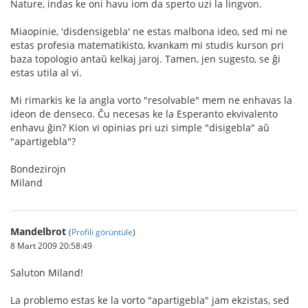
Nature, indas ke oni havu iom da sperto uzi la lingvon.
Miaopinie, 'disdensigebla' ne estas malbona ideo, sed mi ne
estas profesia matematikisto, kvankam mi studis kurson pri
baza topologio antaŭ kelkaj jaroj. Tamen, jen sugesto, se ĝi
estas utila al vi.
Mi rimarkis ke la angla vorto "resolvable" mem ne enhavas la
ideon de denseco. Ĉu necesas ke la Esperanto ekvivalento
enhavu ĝin? Kion vi opinias pri uzi simple "disigebla" aŭ
"apartigebla"?
Bondezirojn
Miland
Mandelbrot
(
Profili görüntüle
)
8 Mart 2009 20:58:49
Saluton Miland!
La problemo estas ke la vorto "apartigebla" jam ekzistas, sed