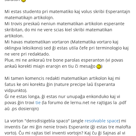
Mi estas studento pri matematiko kaj volus skribi Esperantajn
matematikajn artikolojn.
Mi trovis preskaŭ neniun matematikan artikolon esperante
skribitan, do mi ne vere scias kiel skribi matematikan
artikolon.
Mi havas matematikan vortaron (Matematika vortaro kaj
oklingva leksikono) sed ĝi estas utila ĉefe pri terminologio kaj
ne vere pri redaktado.
Plue, mi ne ankoraŭ tre bone parolas esperanton (vi povas
ankaŭ korekti miajn erarojn en tiu ĉi mesaĝo
)
Mi tamen komencis redakti matematikan artikolon kaj mi
ŝatus ke oni korektu ĝin (nature precipe laŭ Esperanta
vidpunkto).
Ĝi ne estas longa, ĝi estas nur unupaĝa enkonduko kaj vi
povas ĝin trovi
tie
(la forumo de lernu.net ne rajtigas la .pdf
aŭ .ps dosierojn)
La vorton "densdisigebla spaco" (angle
resolvable space
) mi
inventis ĉar mi ĝin nenie trovis Esperante (ĝi estas tre malofta
vorto). Ĉu mi rajtas tiel inventi vortojn? Kaj ĉu ĝi ŝajnas al vi