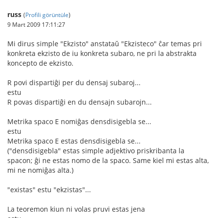
russ
(
Profili görüntüle
)
9 Mart 2009 17:11:27
Mi dirus simple "Ekzisto" anstataŭ "Ekzisteco" ĉar temas pri
konkreta ekzisto de iu konkreta subaro, ne pri la abstrakta
koncepto de ekzisto.
R povi dispartiĝi per du densaj subaroj...
estu
R povas dispartiĝi en du densajn subarojn...
Metrika spaco E nomiĝas densdisigebla se...
estu
Metrika spaco E estas densdisigebla se...
("densdisigebla" estas simple adjektivo priskribanta la
spacon; ĝi ne estas nomo de la spaco. Same kiel mi estas alta,
mi ne nomiĝas alta.)
"existas" estu "ekzistas"...
La teoremon kiun ni volas pruvi estas jena