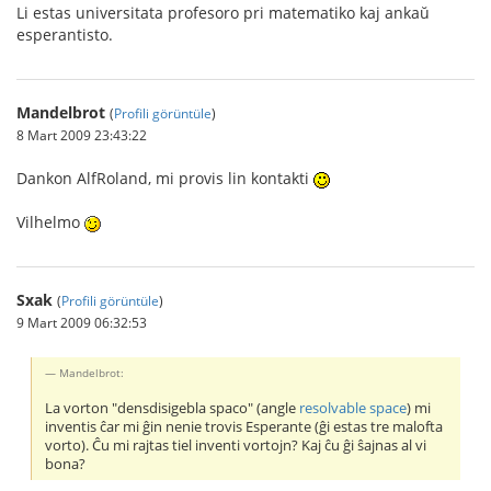
Li estas universitata profesoro pri matematiko kaj ankaŭ
esperantisto.
Mandelbrot
(
Profili görüntüle
)
8 Mart 2009 23:43:22
Dankon AlfRoland, mi provis lin kontakti
Vilhelmo
Sxak
(
Profili görüntüle
)
9 Mart 2009 06:32:53
Mandelbrot:
La vorton "densdisigebla spaco" (angle
resolvable space
) mi
inventis ĉar mi ĝin nenie trovis Esperante (ĝi estas tre malofta
vorto). Ĉu mi rajtas tiel inventi vortojn? Kaj ĉu ĝi ŝajnas al vi
bona?