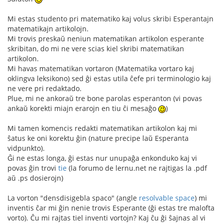
Mi estas studento pri matematiko kaj volus skribi Esperantajn
matematikajn artikolojn.
Mi trovis preskaŭ neniun matematikan artikolon esperante
skribitan, do mi ne vere scias kiel skribi matematikan
artikolon.
Mi havas matematikan vortaron (Matematika vortaro kaj
oklingva leksikono) sed ĝi estas utila ĉefe pri terminologio kaj
ne vere pri redaktado.
Plue, mi ne ankoraŭ tre bone parolas esperanton (vi povas
ankaŭ korekti miajn erarojn en tiu ĉi mesaĝo
)
Mi tamen komencis redakti matematikan artikolon kaj mi
ŝatus ke oni korektu ĝin (nature precipe laŭ Esperanta
vidpunkto).
Ĝi ne estas longa, ĝi estas nur unupaĝa enkonduko kaj vi
povas ĝin trovi
tie
(la forumo de lernu.net ne rajtigas la .pdf
aŭ .ps dosierojn)
La vorton "densdisigebla spaco" (angle
resolvable space
) mi
inventis ĉar mi ĝin nenie trovis Esperante (ĝi estas tre malofta
vorto). Ĉu mi rajtas tiel inventi vortojn? Kaj ĉu ĝi ŝajnas al vi