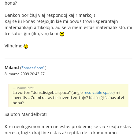
bona?
Dankon por ĉiuj viaj respondoj kaj rimarkoj !
Kaj se iu konas retejo(j)n kie mi povus trovi Esperantajn
matematikajn artikolojn, aŭ se vi mem estas matematikisto, mi
tre ŝatus ĝin (ilin, vin) koni
Vilhelmo
Miland
(
Zobraziť profil
)
8. marca 2009 20:43:27
Mandelbrot:
La vorton "densdisigebla spaco" (angle
resolvable space
) mi
inventis .. Ĉu mi rajtas tiel inventi vortojn? Kaj ĉu ĝi ŝajnas al vi
bona?
Saluton Mandelbrot!
Krei neologismon mem ne estas problemo, se via kreaĵo estas
necesa, logika kaj fine estas akceptita de la komunumo.