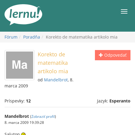
Späť
na
Men
obsah
Fórum
Poradňa
Korekto de matematika artikolo mia
Korekto de
Odpovedať
matematika
artikolo mia
od
Mandelbrot
, 8.
marca 2009
Príspevky:
12
Jazyk:
Esperanto
Mandelbrot
(
Zobraziť profil
)
8. marca 2009 19:39:28
Saluton