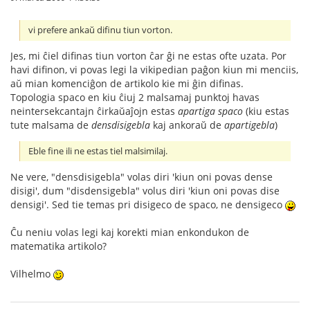
vi prefere ankaŭ difinu tiun vorton.
Jes, mi ĉiel difinas tiun vorton ĉar ĝi ne estas ofte uzata. Por
havi difinon, vi povas legi la vikipedian paĝon kiun mi menciis,
aŭ mian komenciĝon de artikolo kie mi ĝin difinas.
Topologia spaco en kiu ĉiuj 2 malsamaj punktoj havas
neintersekcantajn ĉirkaŭaĵojn estas
apartiga spaco
(kiu estas
tute malsama de
densdisigebla
kaj ankoraŭ de
apartigebla
)
Eble fine ili ne estas tiel malsimilaj.
Ne vere, "densdisigebla" volas diri 'kiun oni povas dense
disigi', dum "disdensigebla" volus diri 'kiun oni povas dise
densigi'. Sed tie temas pri disigeco de spaco, ne densigeco
Ĉu neniu volas legi kaj korekti mian enkondukon de
matematika artikolo?
Vilhelmo