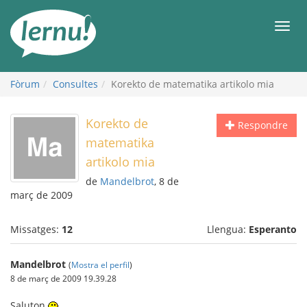
Al
contingut
Men
Fòrum
Consultes
Korekto de matematika artikolo mia
Korekto de
Respondre
matematika
artikolo mia
de
Mandelbrot
, 8 de
març de 2009
Missatges:
12
Llengua:
Esperanto
Mandelbrot
(
Mostra el perfil
)
8 de març de 2009 19.39.28
Saluton