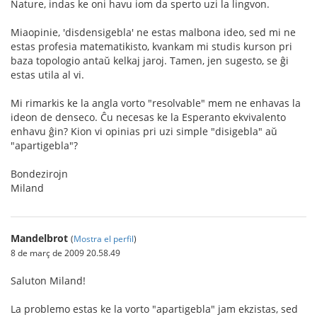
Nature, indas ke oni havu iom da sperto uzi la lingvon.
Miaopinie, 'disdensigebla' ne estas malbona ideo, sed mi ne
estas profesia matematikisto, kvankam mi studis kurson pri
baza topologio antaŭ kelkaj jaroj. Tamen, jen sugesto, se ĝi
estas utila al vi.
Mi rimarkis ke la angla vorto "resolvable" mem ne enhavas la
ideon de denseco. Ĉu necesas ke la Esperanto ekvivalento
enhavu ĝin? Kion vi opinias pri uzi simple "disigebla" aŭ
"apartigebla"?
Bondezirojn
Miland
Mandelbrot
(
Mostra el perfil
)
8 de març de 2009 20.58.49
Saluton Miland!
La problemo estas ke la vorto "apartigebla" jam ekzistas, sed