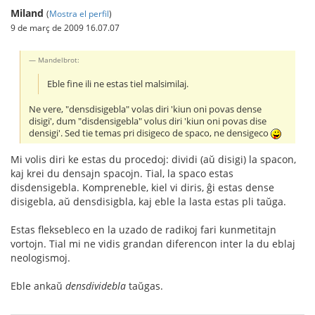
Miland
(
Mostra el perfil
)
9 de març de 2009 16.07.07
Mandelbrot:
Eble fine ili ne estas tiel malsimilaj.
Ne vere, "densdisigebla" volas diri 'kiun oni povas dense
disigi', dum "disdensigebla" volus diri 'kiun oni povas dise
densigi'. Sed tie temas pri disigeco de spaco, ne densigeco
Mi volis diri ke estas du procedoj: dividi (aŭ disigi) la spacon,
kaj krei du densajn spacojn. Tial, la spaco estas
disdensigebla. Kompreneble, kiel vi diris, ĝi estas dense
disigebla, aŭ densdisigbla, kaj eble la lasta estas pli taŭga.
Estas fleksebleco en la uzado de radikoj fari kunmetitajn
vortojn. Tial mi ne vidis grandan diferencon inter la du eblaj
neologismoj.
Eble ankaŭ
densdividebla
taŭgas.