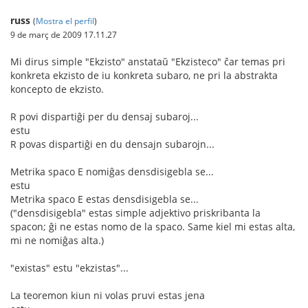
russ
(
Mostra el perfil
)
9 de març de 2009 17.11.27
Mi dirus simple "Ekzisto" anstataŭ "Ekzisteco" ĉar temas pri
konkreta ekzisto de iu konkreta subaro, ne pri la abstrakta
koncepto de ekzisto.
R povi dispartiĝi per du densaj subaroj...
estu
R povas dispartiĝi en du densajn subarojn...
Metrika spaco E nomiĝas densdisigebla se...
estu
Metrika spaco E estas densdisigebla se...
("densdisigebla" estas simple adjektivo priskribanta la
spacon; ĝi ne estas nomo de la spaco. Same kiel mi estas alta,
mi ne nomiĝas alta.)
"existas" estu "ekzistas"...
La teoremon kiun ni volas pruvi estas jena