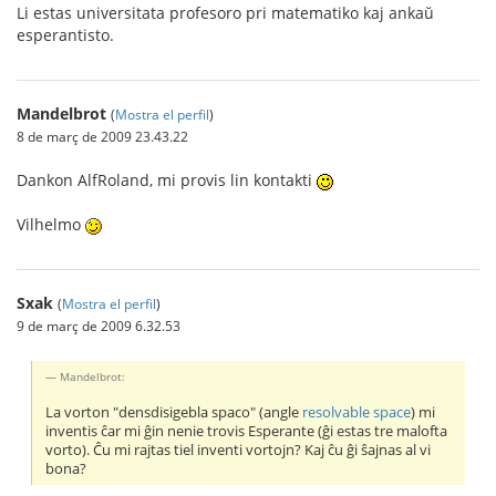
Li estas universitata profesoro pri matematiko kaj ankaŭ
esperantisto.
Mandelbrot
(
Mostra el perfil
)
8 de març de 2009 23.43.22
Dankon AlfRoland, mi provis lin kontakti
Vilhelmo
Sxak
(
Mostra el perfil
)
9 de març de 2009 6.32.53
Mandelbrot:
La vorton "densdisigebla spaco" (angle
resolvable space
) mi
inventis ĉar mi ĝin nenie trovis Esperante (ĝi estas tre malofta
vorto). Ĉu mi rajtas tiel inventi vortojn? Kaj ĉu ĝi ŝajnas al vi
bona?