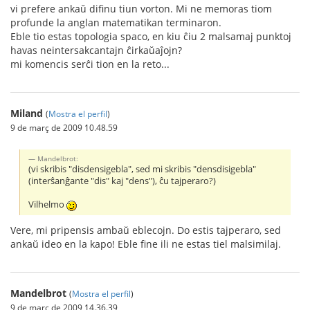
vi prefere ankaŭ difinu tiun vorton. Mi ne memoras tiom
profunde la anglan matematikan terminaron.
Eble tio estas topologia spaco, en kiu ĉiu 2 malsamaj punktoj
havas neintersakcantajn ĉirkaŭaĵojn?
mi komencis serĉi tion en la reto...
Miland
(
Mostra el perfil
)
9 de març de 2009 10.48.59
Mandelbrot:
(vi skribis "disdensigebla", sed mi skribis "densdisigebla"
(interŝanĝante "dis" kaj "dens"), ĉu tajperaro?)
Vilhelmo
Vere, mi pripensis ambaŭ eblecojn. Do estis tajperaro, sed
ankaŭ ideo en la kapo! Eble fine ili ne estas tiel malsimilaj.
Mandelbrot
(
Mostra el perfil
)
9 de març de 2009 14.36.39