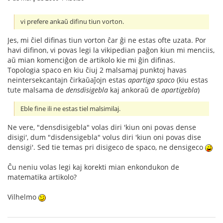
vi prefere ankaŭ difinu tiun vorton.
Jes, mi ĉiel difinas tiun vorton ĉar ĝi ne estas ofte uzata. Por
havi difinon, vi povas legi la vikipedian paĝon kiun mi menciis,
aŭ mian komenciĝon de artikolo kie mi ĝin difinas.
Topologia spaco en kiu ĉiuj 2 malsamaj punktoj havas
neintersekcantajn ĉirkaŭaĵojn estas
apartiga spaco
(kiu estas
tute malsama de
densdisigebla
kaj ankoraŭ de
apartigebla
)
Eble fine ili ne estas tiel malsimilaj.
Ne vere, "densdisigebla" volas diri 'kiun oni povas dense
disigi', dum "disdensigebla" volus diri 'kiun oni povas dise
densigi'. Sed tie temas pri disigeco de spaco, ne densigeco
Ĉu neniu volas legi kaj korekti mian enkondukon de
matematika artikolo?
Vilhelmo