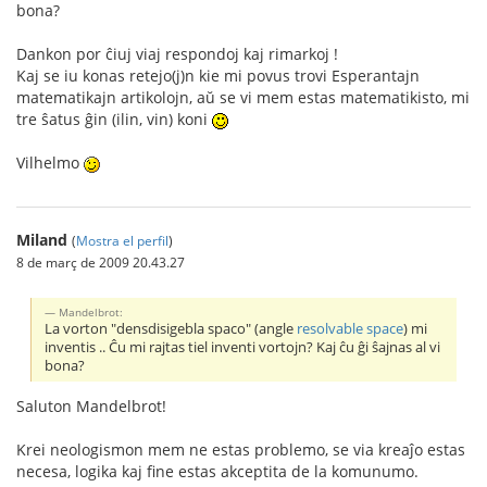
bona?
Dankon por ĉiuj viaj respondoj kaj rimarkoj !
Kaj se iu konas retejo(j)n kie mi povus trovi Esperantajn
matematikajn artikolojn, aŭ se vi mem estas matematikisto, mi
tre ŝatus ĝin (ilin, vin) koni
Vilhelmo
Miland
(
Mostra el perfil
)
8 de març de 2009 20.43.27
Mandelbrot:
La vorton "densdisigebla spaco" (angle
resolvable space
) mi
inventis .. Ĉu mi rajtas tiel inventi vortojn? Kaj ĉu ĝi ŝajnas al vi
bona?
Saluton Mandelbrot!
Krei neologismon mem ne estas problemo, se via kreaĵo estas
necesa, logika kaj fine estas akceptita de la komunumo.