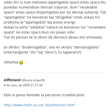
volas diri iu tute malsama (apartigebla spaco estas spaco kiu
posedas numereblan densan subaron, dum "resolvable
space" estas spaco dispartigebla per du densaj subaroj). Tial
"apartigebla" ne konvenas kaj "disigebla" estas ankaŭ tro
proksima al "apartigebla" kaj povas erarigi.
Ankaŭ la vorto "solvebla" nature ne konvenas ĉar "resolvable
space" ne estas spaco kiun oni povas solvi.
Tial mi pensas ke la ideon de denseco devas esti enhavata.
(vi skribis "disdensigebla", sed mi skribis "densdisigebla"
(interŝanĝante "dis" kaj "dens"), ĉu tajperaro?)
Vilhelmo
AlfRoland
(Mostra el perfil)
8 de març de 2009 21.27.34
Eble vi povus kontakti la personon trovebla jene:
http://www.math.uu.se/~kiselman/en.html