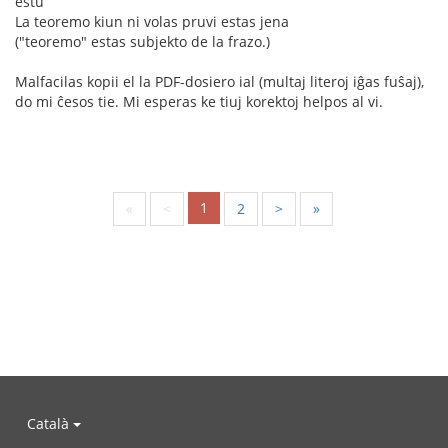
estu
La teoremo kiun ni volas pruvi estas jena
("teoremo" estas subjekto de la frazo.)
Malfacilas kopii el la PDF-dosiero ial (multaj literoj iĝas fuŝaj),
do mi ĉesos tie. Mi esperas ke tiuj korektoj helpos al vi.
1
«
<
2
>
»
Català