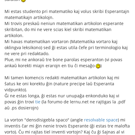
Mi estas studento pri matematiko kaj volus skribi Esperantajn
matematikajn artikolojn.
Mi trovis preskaŭ neniun matematikan artikolon esperante
skribitan, do mi ne vere scias kiel skribi matematikan
artikolon.
Mi havas matematikan vortaron (Matematika vortaro kaj
oklingva leksikono) sed ĝi estas utila ĉefe pri terminologio kaj
ne vere pri redaktado.
Plue, mi ne ankoraŭ tre bone parolas esperanton (vi povas
ankaŭ korekti miajn erarojn en tiu ĉi mesaĝo
)
Mi tamen komencis redakti matematikan artikolon kaj mi
ŝatus ke oni korektu ĝin (nature precipe laŭ Esperanta
vidpunkto).
Ĝi ne estas longa, ĝi estas nur unupaĝa enkonduko kaj vi
povas ĝin trovi
tie
(la forumo de lernu.net ne rajtigas la .pdf
aŭ .ps dosierojn)
La vorton "densdisigebla spaco" (angle
resolvable space
) mi
inventis ĉar mi ĝin nenie trovis Esperante (ĝi estas tre malofta
vorto). Ĉu mi rajtas tiel inventi vortojn? Kaj ĉu ĝi ŝajnas al vi