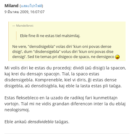
Miland
(
แสดงโปรไฟล์
)
9 มีนาคม 2009, 16:07:07
Mandelbrot:
Eble fine ili ne estas tiel malsimilaj.
Ne vere, "densdisigebla" volas diri 'kiun oni povas dense
disigi', dum "disdensigebla" volus diri 'kiun oni povas dise
densigi'. Sed tie temas pri disigeco de spaco, ne densigeco
Mi volis diri ke estas du procedoj: dividi (aŭ disigi) la spacon,
kaj krei du densajn spacojn. Tial, la spaco estas
disdensigebla. Kompreneble, kiel vi diris, ĝi estas dense
disigebla, aŭ densdisigbla, kaj eble la lasta estas pli taŭga.
Estas fleksebleco en la uzado de radikoj fari kunmetitajn
vortojn. Tial mi ne vidis grandan diferencon inter la du eblaj
neologismoj.
Eble ankaŭ
densdividebla
taŭgas.