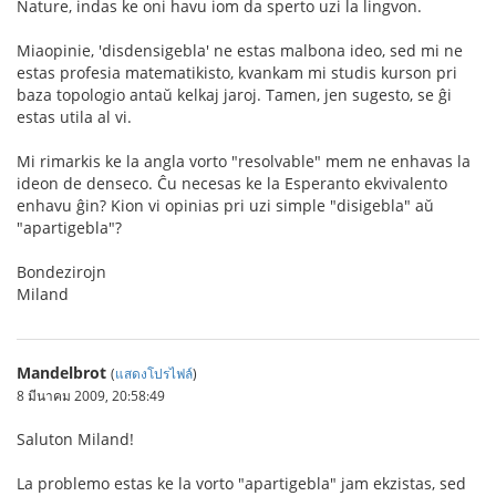
Nature, indas ke oni havu iom da sperto uzi la lingvon.
Miaopinie, 'disdensigebla' ne estas malbona ideo, sed mi ne
estas profesia matematikisto, kvankam mi studis kurson pri
baza topologio antaŭ kelkaj jaroj. Tamen, jen sugesto, se ĝi
estas utila al vi.
Mi rimarkis ke la angla vorto "resolvable" mem ne enhavas la
ideon de denseco. Ĉu necesas ke la Esperanto ekvivalento
enhavu ĝin? Kion vi opinias pri uzi simple "disigebla" aŭ
"apartigebla"?
Bondezirojn
Miland
Mandelbrot
(
แสดงโปรไฟล์
)
8 มีนาคม 2009, 20:58:49
Saluton Miland!
La problemo estas ke la vorto "apartigebla" jam ekzistas, sed