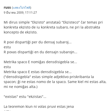
russ
(
แสดงโปรไฟล์
)
9 มีนาคม 2009, 17:11:27
Mi dirus simple "Ekzisto" anstataŭ "Ekzisteco" ĉar temas pri
konkreta ekzisto de iu konkreta subaro, ne pri la abstrakta
koncepto de ekzisto.
R povi dispartiĝi per du densaj subaroj...
estu
R povas dispartiĝi en du densajn subarojn...
Metrika spaco E nomiĝas densdisigebla se...
estu
Metrika spaco E estas densdisigebla se...
("densdisigebla" estas simple adjektivo priskribanta la
spacon; ĝi ne estas nomo de la spaco. Same kiel mi estas alta,
mi ne nomiĝas alta.)
"existas" estu "ekzistas"...
La teoremon kiun ni volas pruvi estas jena