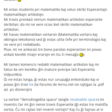
Mi estas studento pri matematiko kaj volus skribi Esperantajn
matematikajn artikolojn.
Mi trovis preskaŭ neniun matematikan artikolon esperante
skribitan, do mi ne vere scias kiel skribi matematikan
artikolon.
Mi havas matematikan vortaron (Matematika vortaro kaj
oklingva leksikono) sed ĝi estas utila ĉefe pri terminologio kaj
ne vere pri redaktado.
Plue, mi ne ankoraŭ tre bone parolas esperanton (vi povas
ankaŭ korekti miajn erarojn en tiu ĉi mesaĝo
)
Mi tamen komencis redakti matematikan artikolon kaj mi
ŝatus ke oni korektu ĝin (nature precipe laŭ Esperanta
vidpunkto).
Ĝi ne estas longa, ĝi estas nur unupaĝa enkonduko kaj vi
povas ĝin trovi
tie
(la forumo de lernu.net ne rajtigas la .pdf
aŭ .ps dosierojn)
La vorton "densdisigebla spaco" (angle
resolvable space
) mi
inventis ĉar mi ĝin nenie trovis Esperante (ĝi estas tre malofta
vorto). Ĉu mi rajtas tiel inventi vortojn? Kaj ĉu ĝi ŝajnas al vi