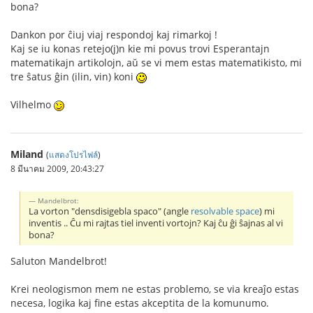
bona?
Dankon por ĉiuj viaj respondoj kaj rimarkoj !
Kaj se iu konas retejo(j)n kie mi povus trovi Esperantajn
matematikajn artikolojn, aŭ se vi mem estas matematikisto, mi
tre ŝatus ĝin (ilin, vin) koni
Vilhelmo
Miland
(
แสดงโปรไฟล์
)
8 มีนาคม 2009, 20:43:27
Mandelbrot:
La vorton "densdisigebla spaco" (angle
resolvable space
) mi
inventis .. Ĉu mi rajtas tiel inventi vortojn? Kaj ĉu ĝi ŝajnas al vi
bona?
Saluton Mandelbrot!
Krei neologismon mem ne estas problemo, se via kreaĵo estas
necesa, logika kaj fine estas akceptita de la komunumo.