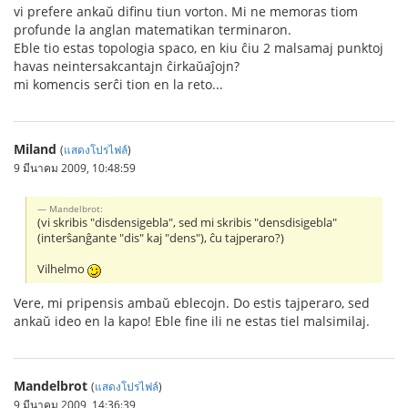
vi prefere ankaŭ difinu tiun vorton. Mi ne memoras tiom
profunde la anglan matematikan terminaron.
Eble tio estas topologia spaco, en kiu ĉiu 2 malsamaj punktoj
havas neintersakcantajn ĉirkaŭaĵojn?
mi komencis serĉi tion en la reto...
Miland
(
แสดงโปรไฟล์
)
9 มีนาคม 2009, 10:48:59
Mandelbrot:
(vi skribis "disdensigebla", sed mi skribis "densdisigebla"
(interŝanĝante "dis" kaj "dens"), ĉu tajperaro?)
Vilhelmo
Vere, mi pripensis ambaŭ eblecojn. Do estis tajperaro, sed
ankaŭ ideo en la kapo! Eble fine ili ne estas tiel malsimilaj.
Mandelbrot
(
แสดงโปรไฟล์
)
9 มีนาคม 2009, 14:36:39