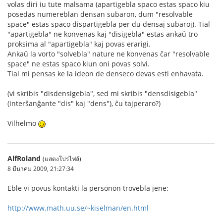
volas diri iu tute malsama (apartigebla spaco estas spaco kiu
posedas numereblan densan subaron, dum "resolvable
space" estas spaco dispartigebla per du densaj subaroj). Tial
"apartigebla" ne konvenas kaj "disigebla" estas ankaŭ tro
proksima al "apartigebla" kaj povas erarigi.
Ankaŭ la vorto "solvebla" nature ne konvenas ĉar "resolvable
space" ne estas spaco kiun oni povas solvi.
Tial mi pensas ke la ideon de denseco devas esti enhavata.
(vi skribis "disdensigebla", sed mi skribis "densdisigebla"
(interŝanĝante "dis" kaj "dens"), ĉu tajperaro?)
Vilhelmo
AlfRoland
(แสดงโปรไฟล์)
8 มีนาคม 2009, 21:27:34
Eble vi povus kontakti la personon trovebla jene:
http://www.math.uu.se/~kiselman/en.html