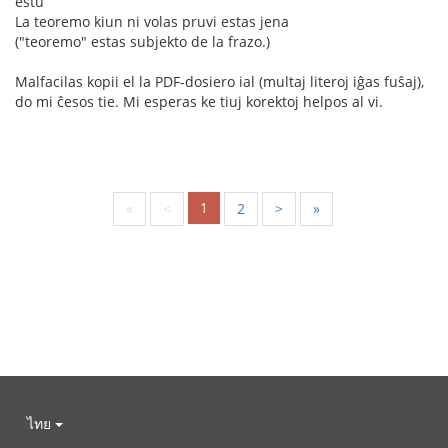
estu
La teoremo kiun ni volas pruvi estas jena
("teoremo" estas subjekto de la frazo.)
Malfacilas kopii el la PDF-dosiero ial (multaj literoj iĝas fuŝaj),
do mi ĉesos tie. Mi esperas ke tiuj korektoj helpos al vi.
1
«
<
2
>
»
ไทย