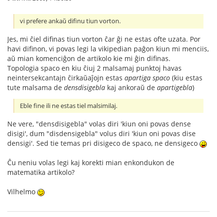
vi prefere ankaŭ difinu tiun vorton.
Jes, mi ĉiel difinas tiun vorton ĉar ĝi ne estas ofte uzata. Por
havi difinon, vi povas legi la vikipedian paĝon kiun mi menciis,
aŭ mian komenciĝon de artikolo kie mi ĝin difinas.
Topologia spaco en kiu ĉiuj 2 malsamaj punktoj havas
neintersekcantajn ĉirkaŭaĵojn estas
apartiga spaco
(kiu estas
tute malsama de
densdisigebla
kaj ankoraŭ de
apartigebla
)
Eble fine ili ne estas tiel malsimilaj.
Ne vere, "densdisigebla" volas diri 'kiun oni povas dense
disigi', dum "disdensigebla" volus diri 'kiun oni povas dise
densigi'. Sed tie temas pri disigeco de spaco, ne densigeco
Ĉu neniu volas legi kaj korekti mian enkondukon de
matematika artikolo?
Vilhelmo