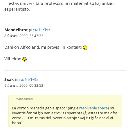
Li estas universitata profesoro pri matematiko kaj ankaŭ
esperantisto.
Mandelbrot
(
แสดงโปรไฟล์
)
8 มีนาคม 2009, 23:43:22
Dankon AlfRoland, mi provis lin kontakti
Vilhelmo
Sxak
(
แสดงโปรไฟล์
)
9 มีนาคม 2009, 06:32:53
Mandelbrot:
La vorton "densdisigebla spaco" (angle
resolvable space
) mi
inventis ĉar mi ĝin nenie trovis Esperante (ĝi estas tre malofta
vorto). Ĉu mi rajtas tiel inventi vortojn? Kaj ĉu ĝi ŝajnas al vi
bona?