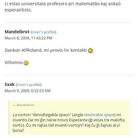
Li estas universitata profesoro pri matematiko kaj ankaŭ
esperantisto.
Mandelbrot
(
User's profile
)
March 8, 2009, 11:43:22 PM
Dankon AlfRoland, mi provis lin kontakti
Vilhelmo
Sxak
(
User's profile
)
March 9, 2009, 6:32:53 AM
Mandelbrot:
La vorton "densdisigebla spaco" (angle
resolvable space
) mi
inventis ĉar mi ĝin nenie trovis Esperante (ĝi estas tre malofta
vorto). Ĉu mi rajtas tiel inventi vortojn? Kaj ĉu ĝi ŝajnas al vi
bona?