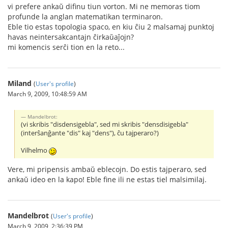
vi prefere ankaŭ difinu tiun vorton. Mi ne memoras tiom
profunde la anglan matematikan terminaron.
Eble tio estas topologia spaco, en kiu ĉiu 2 malsamaj punktoj
havas neintersakcantajn ĉirkaŭaĵojn?
mi komencis serĉi tion en la reto...
Miland
(
User's profile
)
March 9, 2009, 10:48:59 AM
Mandelbrot:
(vi skribis "disdensigebla", sed mi skribis "densdisigebla"
(interŝanĝante "dis" kaj "dens"), ĉu tajperaro?)
Vilhelmo
Vere, mi pripensis ambaŭ eblecojn. Do estis tajperaro, sed
ankaŭ ideo en la kapo! Eble fine ili ne estas tiel malsimilaj.
Mandelbrot
(
User's profile
)
March 9, 2009, 2:36:39 PM