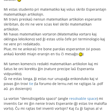
Mi estas studento pri matematiko kaj volus skribi Esperantajn
matematikajn artikolojn.
Mi trovis preskaŭ neniun matematikan artikolon esperante
skribitan, do mi ne vere scias kiel skribi matematikan
artikolon.
Mi havas matematikan vortaron (Matematika vortaro kaj
oklingva leksikono) sed ĝi estas utila ĉefe pri terminologio kaj
ne vere pri redaktado.
Plue, mi ne ankoraŭ tre bone parolas esperanton (vi povas
ankaŭ korekti miajn erarojn en tiu ĉi mesaĝo
)
Mi tamen komencis redakti matematikan artikolon kaj mi
ŝatus ke oni korektu ĝin (nature precipe laŭ Esperanta
vidpunkto).
Ĝi ne estas longa, ĝi estas nur unupaĝa enkonduko kaj vi
povas ĝin trovi
tie
(la forumo de lernu.net ne rajtigas la .pdf
aŭ .ps dosierojn)
La vorton "densdisigebla spaco" (angle
resolvable space
) mi
inventis ĉar mi ĝin nenie trovis Esperante (ĝi estas tre malofta
vorto). Ĉu mi rajtas tiel inventi vortojn? Kaj ĉu ĝi ŝajnas al vi