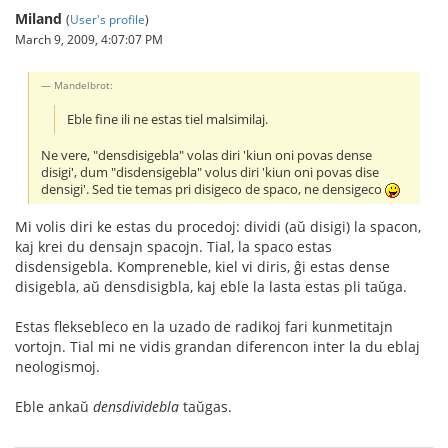
Miland
(
User's profile
)
March 9, 2009, 4:07:07 PM
Mandelbrot:
Eble fine ili ne estas tiel malsimilaj.
Ne vere, "densdisigebla" volas diri 'kiun oni povas dense
disigi', dum "disdensigebla" volus diri 'kiun oni povas dise
densigi'. Sed tie temas pri disigeco de spaco, ne densigeco
Mi volis diri ke estas du procedoj: dividi (aŭ disigi) la spacon,
kaj krei du densajn spacojn. Tial, la spaco estas
disdensigebla. Kompreneble, kiel vi diris, ĝi estas dense
disigebla, aŭ densdisigbla, kaj eble la lasta estas pli taŭga.
Estas fleksebleco en la uzado de radikoj fari kunmetitajn
vortojn. Tial mi ne vidis grandan diferencon inter la du eblaj
neologismoj.
Eble ankaŭ
densdividebla
taŭgas.