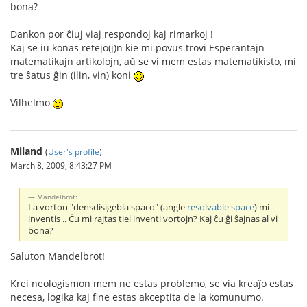
bona?
Dankon por ĉiuj viaj respondoj kaj rimarkoj !
Kaj se iu konas retejo(j)n kie mi povus trovi Esperantajn
matematikajn artikolojn, aŭ se vi mem estas matematikisto, mi
tre ŝatus ĝin (ilin, vin) koni
Vilhelmo
Miland
(
User's profile
)
March 8, 2009, 8:43:27 PM
Mandelbrot:
La vorton "densdisigebla spaco" (angle
resolvable space
) mi
inventis .. Ĉu mi rajtas tiel inventi vortojn? Kaj ĉu ĝi ŝajnas al vi
bona?
Saluton Mandelbrot!
Krei neologismon mem ne estas problemo, se via kreaĵo estas
necesa, logika kaj fine estas akceptita de la komunumo.