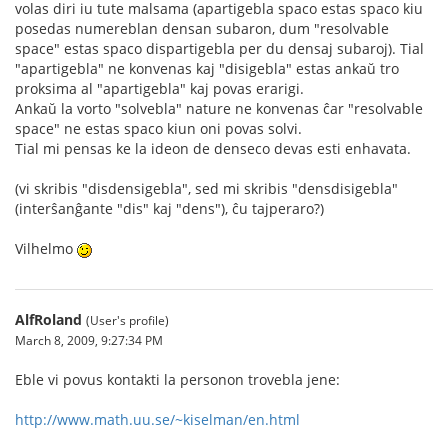
volas diri iu tute malsama (apartigebla spaco estas spaco kiu
posedas numereblan densan subaron, dum "resolvable
space" estas spaco dispartigebla per du densaj subaroj). Tial
"apartigebla" ne konvenas kaj "disigebla" estas ankaŭ tro
proksima al "apartigebla" kaj povas erarigi.
Ankaŭ la vorto "solvebla" nature ne konvenas ĉar "resolvable
space" ne estas spaco kiun oni povas solvi.
Tial mi pensas ke la ideon de denseco devas esti enhavata.
(vi skribis "disdensigebla", sed mi skribis "densdisigebla"
(interŝanĝante "dis" kaj "dens"), ĉu tajperaro?)
Vilhelmo
AlfRoland
(User's profile)
March 8, 2009, 9:27:34 PM
Eble vi povus kontakti la personon trovebla jene:
http://www.math.uu.se/~kiselman/en.html