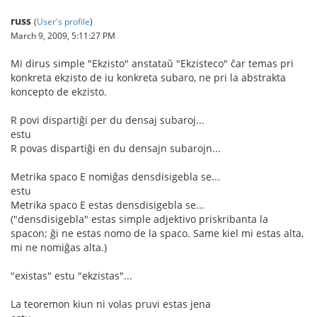
russ
(
User's profile
)
March 9, 2009, 5:11:27 PM
Mi dirus simple "Ekzisto" anstataŭ "Ekzisteco" ĉar temas pri
konkreta ekzisto de iu konkreta subaro, ne pri la abstrakta
koncepto de ekzisto.
R povi dispartiĝi per du densaj subaroj...
estu
R povas dispartiĝi en du densajn subarojn...
Metrika spaco E nomiĝas densdisigebla se...
estu
Metrika spaco E estas densdisigebla se...
("densdisigebla" estas simple adjektivo priskribanta la
spacon; ĝi ne estas nomo de la spaco. Same kiel mi estas alta,
mi ne nomiĝas alta.)
"existas" estu "ekzistas"...
La teoremon kiun ni volas pruvi estas jena