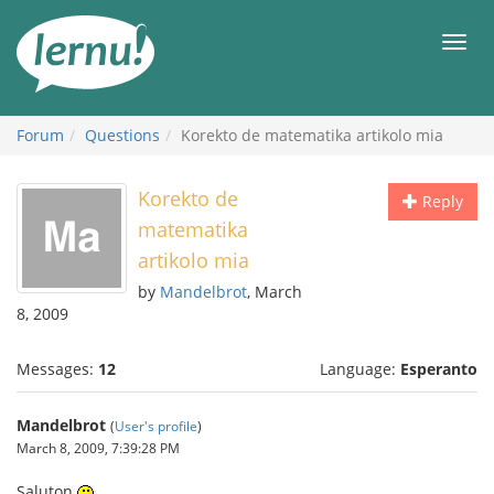
Skip
to
Men
the
content
Forum
Questions
Korekto de matematika artikolo mia
Korekto de
Reply
matematika
artikolo mia
by
Mandelbrot
, March
8, 2009
Messages:
12
Language:
Esperanto
Mandelbrot
(
User's profile
)
March 8, 2009, 7:39:28 PM
Saluton