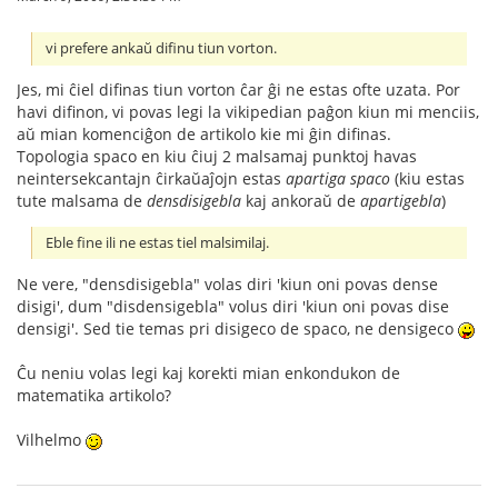
vi prefere ankaŭ difinu tiun vorton.
Jes, mi ĉiel difinas tiun vorton ĉar ĝi ne estas ofte uzata. Por
havi difinon, vi povas legi la vikipedian paĝon kiun mi menciis,
aŭ mian komenciĝon de artikolo kie mi ĝin difinas.
Topologia spaco en kiu ĉiuj 2 malsamaj punktoj havas
neintersekcantajn ĉirkaŭaĵojn estas
apartiga spaco
(kiu estas
tute malsama de
densdisigebla
kaj ankoraŭ de
apartigebla
)
Eble fine ili ne estas tiel malsimilaj.
Ne vere, "densdisigebla" volas diri 'kiun oni povas dense
disigi', dum "disdensigebla" volus diri 'kiun oni povas dise
densigi'. Sed tie temas pri disigeco de spaco, ne densigeco
Ĉu neniu volas legi kaj korekti mian enkondukon de
matematika artikolo?
Vilhelmo