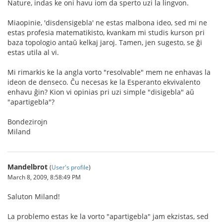
Nature, indas ke oni havu iom da sperto uzi la lingvon.
Miaopinie, 'disdensigebla' ne estas malbona ideo, sed mi ne
estas profesia matematikisto, kvankam mi studis kurson pri
baza topologio antaŭ kelkaj jaroj. Tamen, jen sugesto, se ĝi
estas utila al vi.
Mi rimarkis ke la angla vorto "resolvable" mem ne enhavas la
ideon de denseco. Ĉu necesas ke la Esperanto ekvivalento
enhavu ĝin? Kion vi opinias pri uzi simple "disigebla" aŭ
"apartigebla"?
Bondezirojn
Miland
Mandelbrot
(
User's profile
)
March 8, 2009, 8:58:49 PM
Saluton Miland!
La problemo estas ke la vorto "apartigebla" jam ekzistas, sed