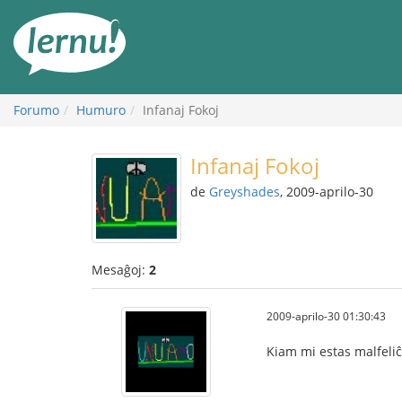
Al
la
enhavo
Forumo
Humuro
Infanaj Fokoj
Infanaj Fokoj
de
Greyshades
, 2009-aprilo-30
Mesaĝoj:
2
2009-aprilo-30 01:30:43
Kiam mi estas malfeliĉ