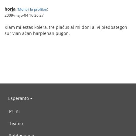
borja
(
Montri la profilon
)
2009-majo-04 16:26:27
Kiam mi estas kolera, tre plaĉus al mi doni al vi piedbategon
sur vian aĉan harplenan pugon.
Esperanto
Pri ni
Teamo
Subtenu nin