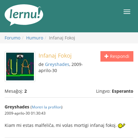
Al
la
Men
enhavo
Forumo
Humuro
Infanaj Fokoj
Infanaj Fokoj
Respondi
de
Greyshades
, 2009-
aprilo-30
Mesaĝoj:
2
Lingvo:
Esperanto
Greyshades
(
Montri la profilon
)
2009-aprilo-30 01:30:43
Kiam mi estas malfeliĉa, mi volas mortigi infanaj fokoj.