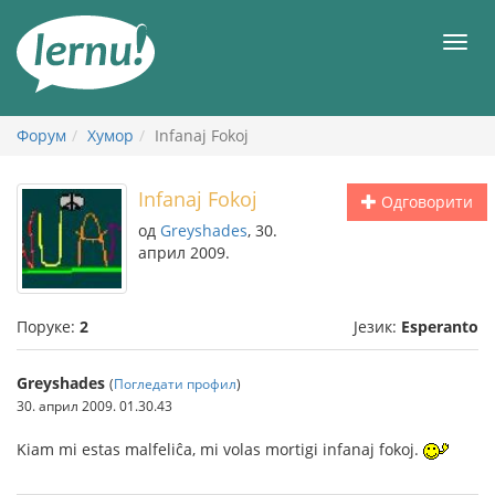
У
садржају
Мен
Форум
Хумор
Infanaj Fokoj
Infanaj Fokoj
Одговорити
од
Greyshades
, 30.
април 2009.
Поруке:
2
Језик:
Esperanto
Greyshades
(
Погледати профил
)
30. април 2009. 01.30.43
Kiam mi estas malfeliĉa, mi volas mortigi infanaj fokoj.