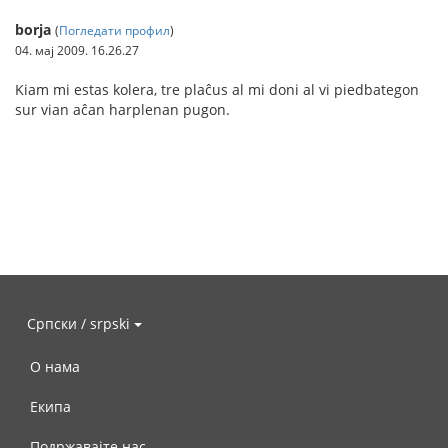
borja
(
Погледати профил
)
04. мај 2009. 16.26.27
Kiam mi estas kolera, tre plaĉus al mi doni al vi piedbategon
sur vian aĉan harplenan pugon.
Српски / srpski
О нама
Екипа
Подржавајте нас