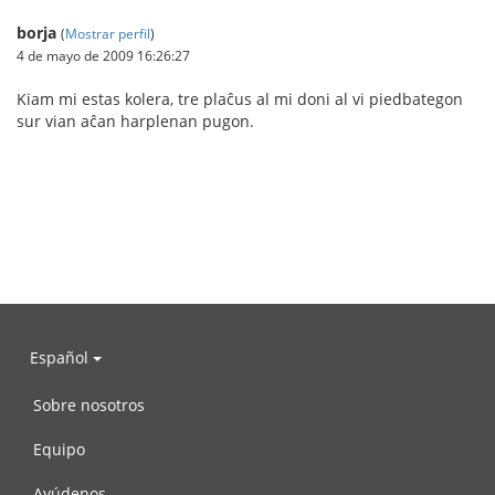
borja
(
Mostrar perfil
)
4 de mayo de 2009 16:26:27
Kiam mi estas kolera, tre plaĉus al mi doni al vi piedbategon
sur vian aĉan harplenan pugon.
Español
Sobre nosotros
Equipo
Ayúdenos