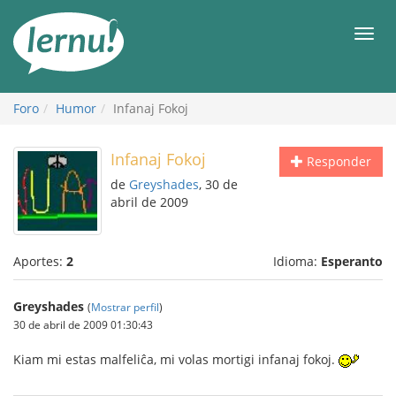
Contenido
Men
Foro
Humor
Infanaj Fokoj
Infanaj Fokoj
Responder
de
Greyshades
, 30 de
abril de 2009
Aportes:
2
Idioma:
Esperanto
Greyshades
(
Mostrar perfil
)
30 de abril de 2009 01:30:43
Kiam mi estas malfeliĉa, mi volas mortigi infanaj fokoj.