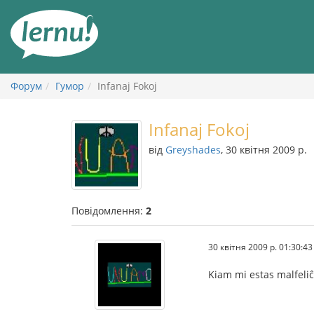
До
змісту
Форум
Гумор
Infanaj Fokoj
Infanaj Fokoj
від
Greyshades
, 30 квітня 2009 р.
Повідомлення:
2
30 квітня 2009 р. 01:30:43
Kiam mi estas malfeliĉ