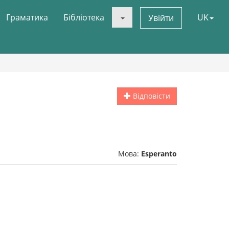
Граматика
Бібліотека
UK
Увійти
Відповісти
Мова:
Esperanto