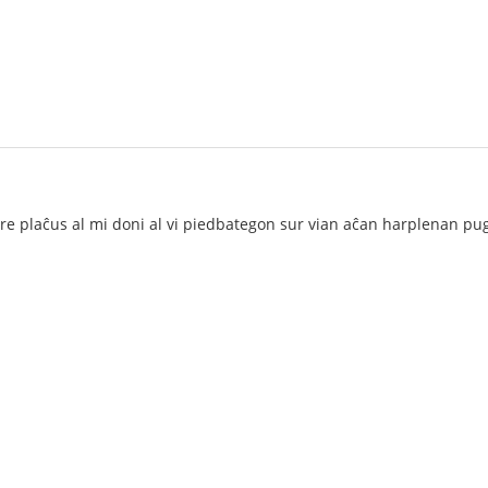
tre plaĉus al mi doni al vi piedbategon sur vian aĉan harplenan pu