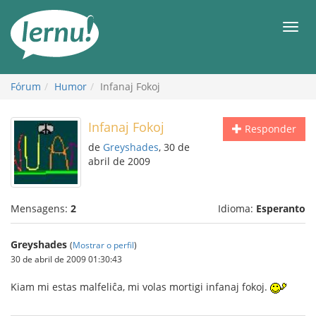
Ir
ao
Men
conteúdo
Fórum
Humor
Infanaj Fokoj
Infanaj Fokoj
Responder
de
Greyshades
, 30 de
abril de 2009
Mensagens:
2
Idioma:
Esperanto
Greyshades
(
Mostrar o perfil
)
30 de abril de 2009 01:30:43
Kiam mi estas malfeliĉa, mi volas mortigi infanaj fokoj.