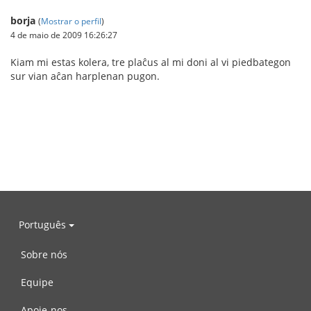
borja
(
Mostrar o perfil
)
4 de maio de 2009 16:26:27
Kiam mi estas kolera, tre plaĉus al mi doni al vi piedbategon
sur vian aĉan harplenan pugon.
Português
Sobre nós
Equipe
Apoie-nos