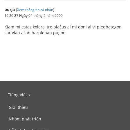
borja
(
Xem thông tin cá nhân
)
16:26:27 Ngày 04 tháng 5 năm 2009
Kiam mi estas kolera, tre plaĉus al mi doni al vi piedbategon
sur vian aĉan harplenan pugon.
Tiếng Việt
Giới thiệu
Nhóm phát triển