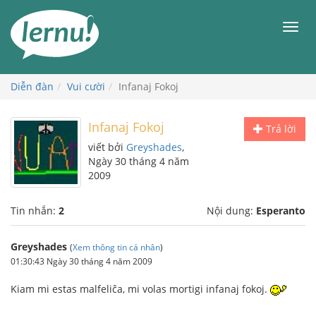
Đi
đến
Men
phần
nội
dung
Diễn đàn
Vui cười
Infanaj Fokoj
Infanaj Fokoj
Trả lời
viết bởi
Greyshades
,
Ngày 30 tháng 4 năm
2009
Tin nhắn:
2
Nội dung:
Esperanto
Greyshades
(
Xem thông tin cá nhân
)
01:30:43 Ngày 30 tháng 4 năm 2009
Kiam mi estas malfeliĉa, mi volas mortigi infanaj fokoj.