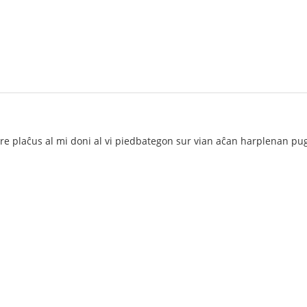
tre plaĉus al mi doni al vi piedbategon sur vian aĉan harplenan pu