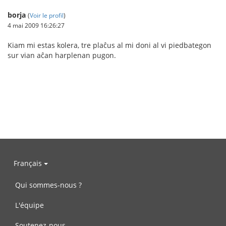
borja
(
Voir le profil
)
4 mai 2009 16:26:27
Kiam mi estas kolera, tre plaĉus al mi doni al vi piedbategon
sur vian aĉan harplenan pugon.
Français
Qui sommes-nous ?
L'équipe
Soutenez-nous