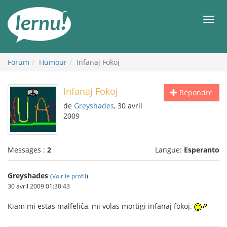
Aller
au
Men
contenu
Forum
Humour
Infanaj Fokoj
Infanaj Fokoj
Répondre
de
Greyshades
, 30 avril
2009
Messages :
2
Langue:
Esperanto
Greyshades
(
Voir le profil
)
30 avril 2009 01:30:43
Kiam mi estas malfeliĉa, mi volas mortigi infanaj fokoj.