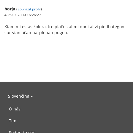
borja
(
Zobraziť profil
)
4. mája 2009 16:26:27
Kiam mi estas kolera, tre plaĉus al mi doni al vi piedbategon
sur vian aĉan harplenan pugon.
Slovenčina
O nás
Tím
Podporte nás