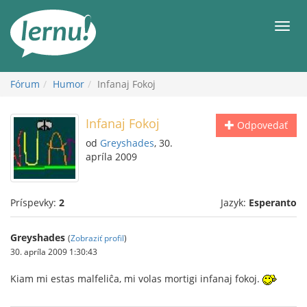
Späť
na
Men
obsah
Fórum
Humor
Infanaj Fokoj
Infanaj Fokoj
Odpovedať
od
Greyshades
, 30.
apríla 2009
Príspevky:
2
Jazyk:
Esperanto
Greyshades
(
Zobraziť profil
)
30. apríla 2009 1:30:43
Kiam mi estas malfeliĉa, mi volas mortigi infanaj fokoj.